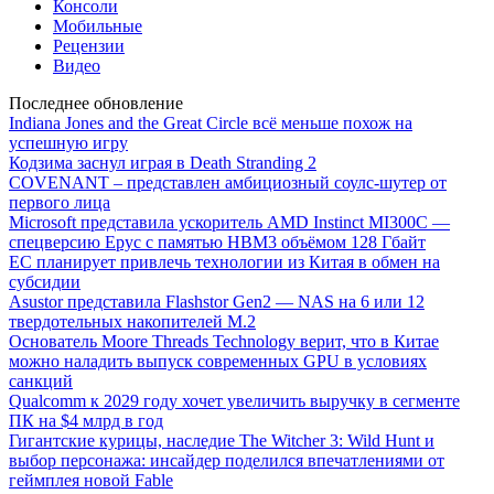
Консоли
Мобильные
Рецензии
Видео
Последнее обновление
Indiana Jones and the Great Circle всё меньше похож на
успешную игру
Кодзима заснул играя в Death Stranding 2
COVENANT – представлен амбициозный соулс-шутер от
первого лица
Microsoft представила ускоритель AMD Instinct MI300C —
спецверсию Epyc с памятью HBM3 объёмом 128 Гбайт
ЕС планирует привлечь технологии из Китая в обмен на
субсидии
Asustor представила Flashstor Gen2 — NAS на 6 или 12
твердотельных накопителей M.2
Основатель Moore Threads Technology верит, что в Китае
можно наладить выпуск современных GPU в условиях
санкций
Qualcomm к 2029 году хочет увеличить выручку в сегменте
ПК на $4 млрд в год
Гигантские курицы, наследие The Witcher 3: Wild Hunt и
выбор персонажа: инсайдер поделился впечатлениями от
геймплея новой Fable