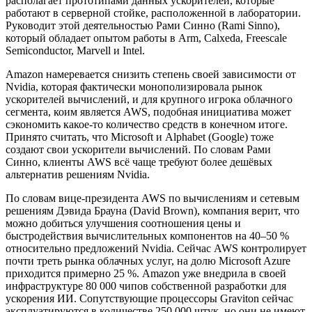
располагает прототипами данных ускорителей, которые
работают в серверной стойке, расположенной в лаборатории.
Руководит этой деятельностью Рами Синно (Rami Sinno),
который обладает опытом работы в Arm, Calxeda, Freescale
Semiconductor, Marvell и Intel.
Amazon намеревается снизить степень своей зависимости от
Nvidia, которая фактически монополизировала рынок
ускорителей вычислений, и для крупного игрока облачного
сегмента, коим является AWS, подобная инициатива может
сэкономить какое-то количество средств в конечном итоге.
Принято считать, что Microsoft и Alphabet (Google) тоже
создают свои ускорители вычислений. По словам Рами
Синно, клиенты AWS всё чаще требуют более дешёвых
альтернатив решениям Nvidia.
По словам вице-президента AWS по вычислениям и сетевым
решениям Дэвида Брауна (David Brown), компания верит, что
можно добиться улучшения соотношения цены и
быстродействия вычислительных компонентов на 40–50 %
относительно предложений Nvidia. Сейчас AWS контролирует
почти треть рынка облачных услуг, на долю Microsoft Azure
приходится примерно 25 %. Amazon уже внедрила в своей
инфраструктуре 80 000 чипов собственной разработки для
ускорения ИИ. Сопутствующие процессоры Graviton сейчас
эксплуатируются в количестве 250 000 штук, но они не имеют