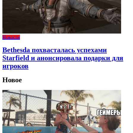
Новости
Bethesda похвасталась успехами
Starfield и анонсировала подарки для
игроков
Новое