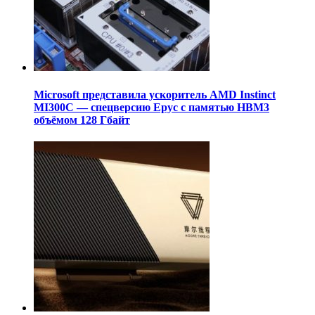
Microsoft представила ускоритель AMD Instinct
MI300C — спецверсию Epyc с памятью HBM3
объёмом 128 Гбайт