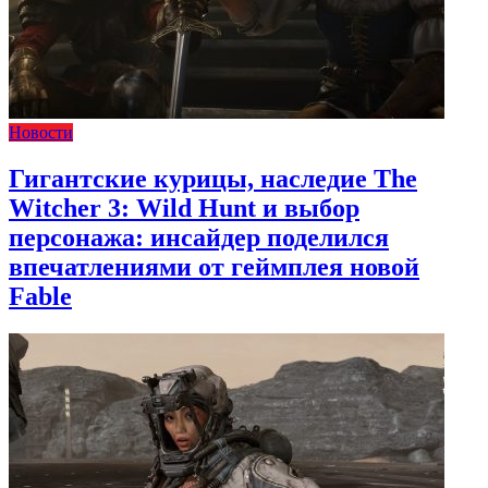
Новости
Гигантские курицы, наследие The
Witcher 3: Wild Hunt и выбор
персонажа: инсайдер поделился
впечатлениями от геймплея новой
Fable