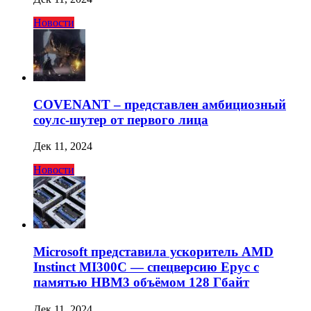
Новости
COVENANT – представлен амбициозный
соулс-шутер от первого лица
Дек 11, 2024
Новости
Microsoft представила ускоритель AMD
Instinct MI300C — спецверсию Epyc с
памятью HBM3 объёмом 128 Гбайт
Дек 11, 2024