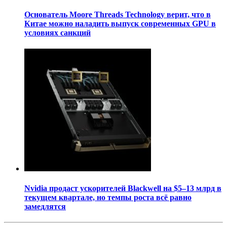
Основатель Moore Threads Technology верит, что в
Китае можно наладить выпуск современных GPU в
условиях санкций
Nvidia продаст ускорителей Blackwell на $5–13 млрд в
текущем квартале, но темпы роста всё равно
замедлятся