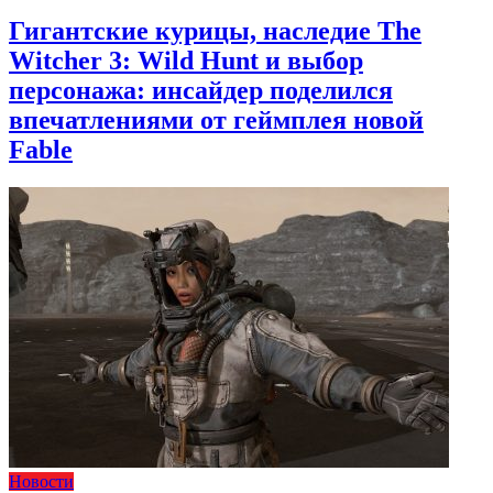
Гигантские курицы, наследие The
Witcher 3: Wild Hunt и выбор
персонажа: инсайдер поделился
впечатлениями от геймплея новой
Fable
Новости