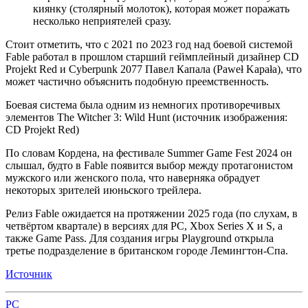
киянку (столярный молоток), которая может поражать
несколько неприятелей сразу.
Стоит отметить, что с 2021 по 2023 год над боевой системой
Fable работал в прошлом старший геймплейный дизайнер CD
Projekt Red и Cyberpunk 2077 Павел Капала (Paweł Kapała), что
может частично объяснить подобную преемственность.
Боевая система была одним из немногих противоречивых
элементов The Witcher 3: Wild Hunt (источник изображения:
CD Projekt Red)
По словам Кордена, на фестивале Summer Game Fest 2024 он
слышал, будто в Fable появится выбор между протагонистом
мужского или женского пола, что наверняка обрадует
некоторых зрителей июньского трейлера.
Релиз Fable ожидается на протяжении 2025 года (по слухам, в
четвёртом квартале) в версиях для PC, Xbox Series X и S, а
также Game Pass. Для создания игры Playground открыла
третье подразделение в британском городе Лемингтон-Спа.
Источник
PC