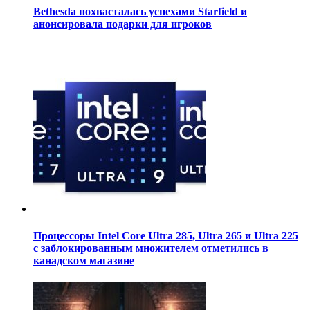
Bethesda похвасталась успехами Starfield и
анонсировала подарки для игроков
Процессоры Intel Core Ultra 285, Ultra 265 и Ultra 225
с заблокированным множителем отметились в
канадском магазине