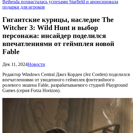
Bethesda похвасталась успехами Starfield и анонсировала
подарки для игроков
Гигантские курицы, наследие The
Witcher 3: Wild Hunt и выбор
персонажа: инсайдер поделился
впечатлениями от геймплея новой
Fable
Дек 11, 2024
Новости
Редактор Windows Central Джез Корден (Jez Corden) поделился
впечатлениями от увиденного геймплея фэнтезийного
ролевого экшена Fable, разрабатываемого студией Playground
Games (серия Forza Horizon).