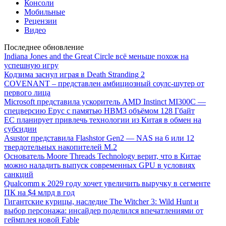
Консоли
Мобильные
Рецензии
Видео
Последнее обновление
Indiana Jones and the Great Circle всё меньше похож на
успешную игру
Кодзима заснул играя в Death Stranding 2
COVENANT – представлен амбициозный соулс-шутер от
первого лица
Microsoft представила ускоритель AMD Instinct MI300C —
спецверсию Epyc с памятью HBM3 объёмом 128 Гбайт
ЕС планирует привлечь технологии из Китая в обмен на
субсидии
Asustor представила Flashstor Gen2 — NAS на 6 или 12
твердотельных накопителей M.2
Основатель Moore Threads Technology верит, что в Китае
можно наладить выпуск современных GPU в условиях
санкций
Qualcomm к 2029 году хочет увеличить выручку в сегменте
ПК на $4 млрд в год
Гигантские курицы, наследие The Witcher 3: Wild Hunt и
выбор персонажа: инсайдер поделился впечатлениями от
геймплея новой Fable