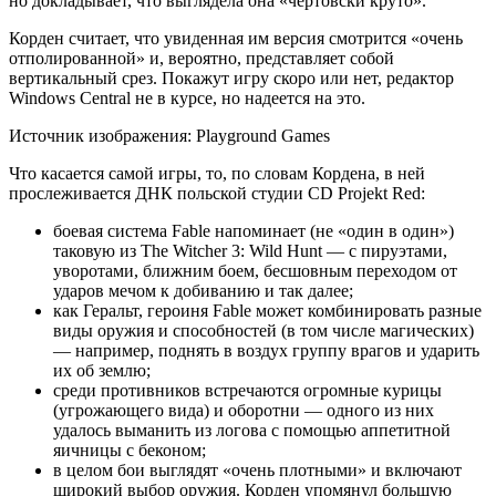
но докладывает, что выглядела она «чертовски круто».
Корден считает, что
увиденная им версия смотрится «очень
отполированной» и, вероятно, представляет собой
вертикальный срез. Покажут игру скоро или нет, редактор
Windows Central не в курсе, но надеется на это.
Источник изображения: Playground Games
Что касается самой игры, то, по словам Кордена, в ней
прослеживается ДНК польской студии CD Projekt Red:
боевая система Fable напоминает (не «один в один»)
таковую из The Witcher 3: Wild Hunt — с пируэтами,
уворотами, ближним боем, бесшовным переходом от
ударов мечом к добиванию и так далее;
как Геральт, героиня Fable может комбинировать разные
виды оружия и способностей (в том числе магических)
— например, поднять в воздух группу врагов и ударить
их об землю;
среди противников встречаются огромные курицы
(угрожающего вида) и оборотни — одного из них
удалось выманить из логова с помощью аппетитной
яичницы с беконом;
в целом бои выглядят «очень плотными» и включают
широкий выбор оружия. Корден упомянул большую