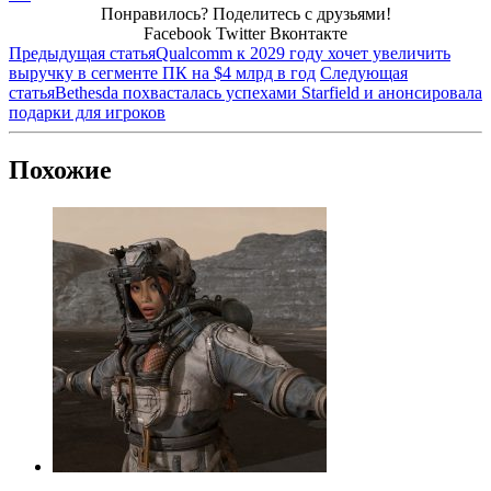
Понравилось? Поделитесь с друзьями!
Facebook
Twitter
Вконтакте
Предыдущая статья
Qualcomm к 2029 году хочет увеличить
выручку в сегменте ПК на $4 млрд в год
Следующая
статья
Bethesda похвасталась успехами Starfield и анонсировала
подарки для игроков
Похожие