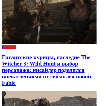
Новости
Гигантские курицы, наследие The
Witcher 3: Wild Hunt и выбор
персонажа: инсайдер поделился
впечатлениями от геймплея новой
Fable