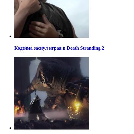
Кодзима заснул играя в Death Stranding 2