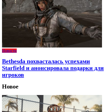
Новости
Bethesda похвасталась успехами
Starfield и анонсировала подарки для
игроков
Новое