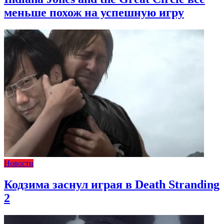
меньше похож на успешную игру
Новости
Кодзима заснул играя в Death Stranding
2