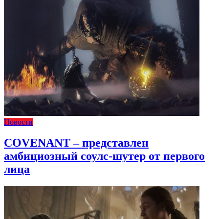
Новости
COVENANT – представлен
амбициозный соулс-шутер от первого
лица