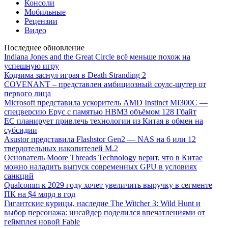
Консоли
Мобильные
Рецензии
Видео
Последнее обновление
Indiana Jones and the Great Circle всё меньше похож на
успешную игру
Кодзима заснул играя в Death Stranding 2
COVENANT – представлен амбициозный соулс-шутер от
первого лица
Microsoft представила ускоритель AMD Instinct MI300C —
спецверсию Epyc с памятью HBM3 объёмом 128 Гбайт
ЕС планирует привлечь технологии из Китая в обмен на
субсидии
Asustor представила Flashstor Gen2 — NAS на 6 или 12
твердотельных накопителей M.2
Основатель Moore Threads Technology верит, что в Китае
можно наладить выпуск современных GPU в условиях
санкций
Qualcomm к 2029 году хочет увеличить выручку в сегменте
ПК на $4 млрд в год
Гигантские курицы, наследие The Witcher 3: Wild Hunt и
выбор персонажа: инсайдер поделился впечатлениями от
геймплея новой Fable