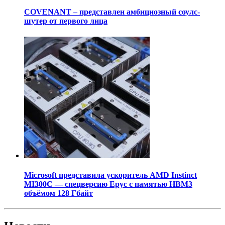
COVENANT – представлен амбициозный соулс-
шутер от первого лица
Microsoft представила ускоритель AMD Instinct
MI300C — спецверсию Epyc с памятью HBM3
объёмом 128 Гбайт