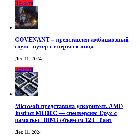
Новости
COVENANT – представлен амбициозный
соулс-шутер от первого лица
Дек 11, 2024
Новости
Microsoft представила ускоритель AMD
Instinct MI300C — спецверсию Epyc с
памятью HBM3 объёмом 128 Гбайт
Дек 11, 2024