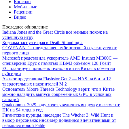
Консоли
Мобильные
Рецензии
Видео
Последнее обновление
Indiana Jones and the Great Circle всё меньше похож на
успешную игру
Кодзима заснул играя в Death Stranding 2
COVENANT – представлен амбициозный соулс-шутер от
первого лица
Microsoft представила ускоритель AMD Instinct MI300C —
спецверсию Epyc с памятью HBM3 объёмом 128 Гбайт
ЕС планирует привлечь технологии из Китая в обмен на
субсидии
Asustor представила Flashstor Gen2 — NAS на 6 или 12
твердотельных накопителей M.2
Основатель Moore Threads Technology верит, что в Китае
можно наладить выпуск современных GPU в условиях
санкций
Qualcomm к 2029 году хочет увеличить выручку в сегменте
ПК на $4 млрд в год
Гигантские курицы, наследие The Witcher 3: Wild Hunt и
выбор персонажа: инсайдер поделился впечатлениями от
геймплея новой Fable