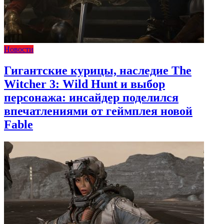
Новости
Гигантские курицы, наследие The
Witcher 3: Wild Hunt и выбор
персонажа: инсайдер поделился
впечатлениями от геймплея новой
Fable