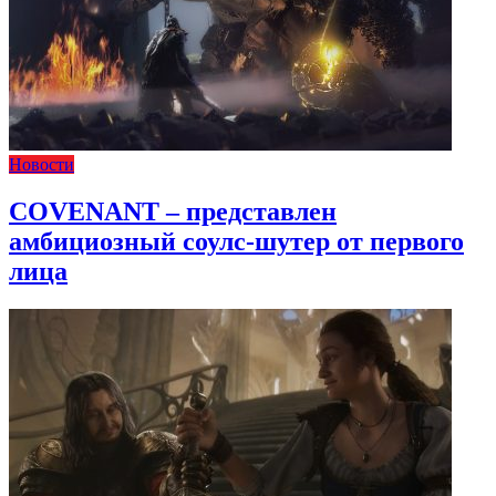
Новости
COVENANT – представлен
амбициозный соулс-шутер от первого
лица