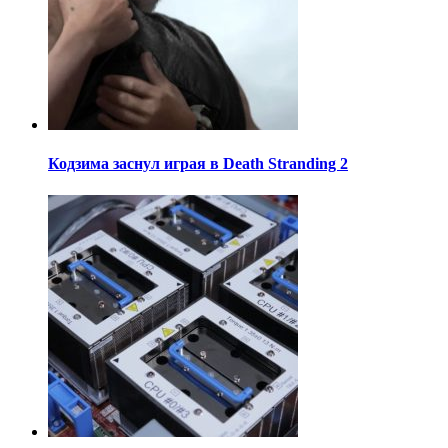
Кодзима заснул играя в Death Stranding 2