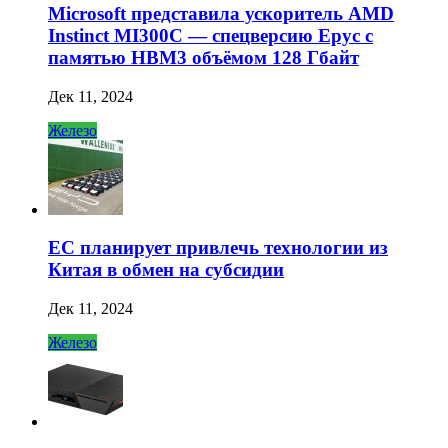
Microsoft представила ускоритель AMD
Instinct MI300C — спецверсию Epyc с
памятью HBM3 объёмом 128 Гбайт
Дек 11, 2024
Железо
ЕС планирует привлечь технологии из
Китая в обмен на субсидии
Дек 11, 2024
Железо