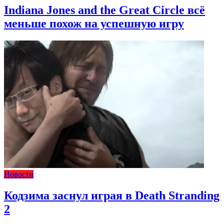
Indiana Jones and the Great Circle всё
меньше похож на успешную игру
Новости
Кодзима заснул играя в Death Stranding
2