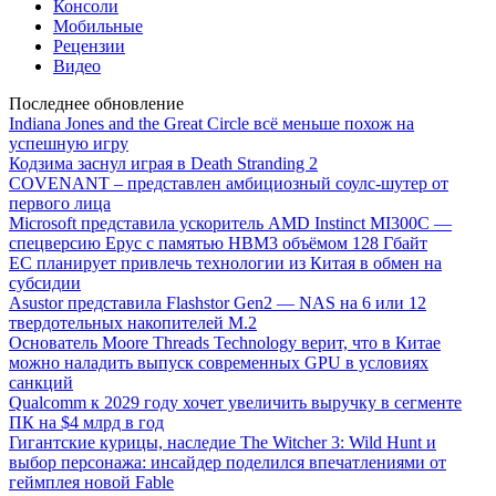
Консоли
Мобильные
Рецензии
Видео
Последнее обновление
Indiana Jones and the Great Circle всё меньше похож на
успешную игру
Кодзима заснул играя в Death Stranding 2
COVENANT – представлен амбициозный соулс-шутер от
первого лица
Microsoft представила ускоритель AMD Instinct MI300C —
спецверсию Epyc с памятью HBM3 объёмом 128 Гбайт
ЕС планирует привлечь технологии из Китая в обмен на
субсидии
Asustor представила Flashstor Gen2 — NAS на 6 или 12
твердотельных накопителей M.2
Основатель Moore Threads Technology верит, что в Китае
можно наладить выпуск современных GPU в условиях
санкций
Qualcomm к 2029 году хочет увеличить выручку в сегменте
ПК на $4 млрд в год
Гигантские курицы, наследие The Witcher 3: Wild Hunt и
выбор персонажа: инсайдер поделился впечатлениями от
геймплея новой Fable