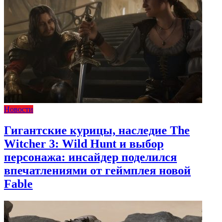
Новости
Гигантские курицы, наследие The
Witcher 3: Wild Hunt и выбор
персонажа: инсайдер поделился
впечатлениями от геймплея новой
Fable