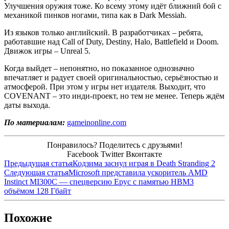
Улучшения оружия тоже. Ко всему этому идёт ближний бой с
механикой пинков ногами, типа как в Dark Messiah.
Из языков только английский. В разработчиках – ребята,
работавшие над Call of Duty, Destiny, Halo, Battlefield и Doom.
Движок игры – Unreal 5.
Когда выйдет – непонятно, но показанное однозначно
впечатляет и радует своей оригинальностью, серьёзностью и
атмосферой. При этом у игры нет издателя. Выходит, что
COVENANT – это инди-проект, но тем не менее. Теперь ждём
даты выхода.
По материалам:
gameinonline.com
Понравилось? Поделитесь с друзьями!
Facebook
Twitter
Вконтакте
Предыдущая статья
Кодзима заснул играя в Death Stranding 2
Следующая статья
Microsoft представила ускоритель AMD
Instinct MI300C — спецверсию Epyc с памятью HBM3
объёмом 128 Гбайт
Похожие