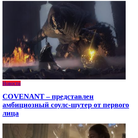
Новости
COVENANT – представлен
амбициозный соулс-шутер от первого
лица