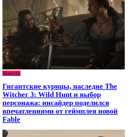
Новости
Гигантские курицы, наследие The
Witcher 3: Wild Hunt и выбор
персонажа: инсайдер поделился
впечатлениями от геймплея новой
Fable