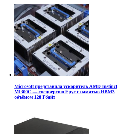
Microsoft представила ускоритель AMD Instinct
MI300C — спецверсию Epyc с памятью HBM3
объёмом 128 Гбайт