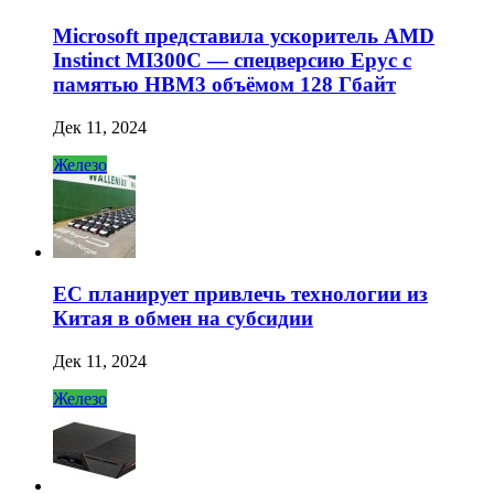
Microsoft представила ускоритель AMD
Instinct MI300C — спецверсию Epyc с
памятью HBM3 объёмом 128 Гбайт
Дек 11, 2024
Железо
ЕС планирует привлечь технологии из
Китая в обмен на субсидии
Дек 11, 2024
Железо