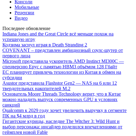
Консоли
Мобильные
Рецензии
Видео
Последнее обновление
Indiana Jones and the Great Circle всё меньше похож на
успешную игру
Кодзима заснул играя в Death Stranding 2
COVENANT – представлен амбициозный соулс-шутер от
первого лица
Microsoft представила ускоритель AMD Instinct MI300C —
спецверсию Epyc с памятью HBM3 объёмом 128 Гбайт
ЕС планирует привлечь технологии из Китая в обмен на
субсидии
Asustor представила Flashstor Gen2 — NAS на 6 или 12
твердотельных накопителей M.2
Основатель Moore Threads Technology верит, что в Китае
можно наладить выпуск современных GPU в условиях
санкций
Qualcomm к 2029 году хочет увеличить выручку в сегменте
ПК на $4 млрд в год
Гигантские курицы, наследие The Witcher 3: Wild Hunt и
выбор персонажа: инсайдер поделился впечатлениями от
геймплея новой Fable