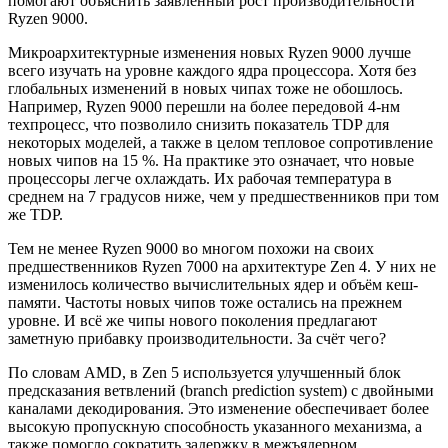
помогают объяснить заявленный рост производительности
Ryzen 9000.
Микроархитектурные изменения новых Ryzen 9000 лучше
всего изучать на уровне каждого ядра процессора. Хотя без
глобальных изменений в новых чипах тоже не обошлось.
Например, Ryzen 9000 перешли на более передовой 4-нм
техпроцесс, что позволило снизить показатель TDP для
некоторых моделей, а также в целом тепловое сопротивление
новых чипов на 15 %. На практике это означает, что новые
процессоры легче охлаждать. Их рабочая температура в
среднем на 7 градусов ниже, чем у предшественников при том
же TDP.
Тем не менее Ryzen 9000 во многом похожи на своих
предшественников Ryzen 7000 на архитектуре Zen 4. У них не
изменилось количество вычислительных ядер и объём кеш-
памяти. Частоты новых чипов тоже остались на прежнем
уровне. И всё же чипы нового поколения предлагают
заметную прибавку производительности. За счёт чего?
По словам AMD, в Zen 5 используется улучшенный блок
предсказания ветвлений (branch prediction system) с двойными
каналами декодирования. Это изменение обеспечивает более
высокую пропускную способность указанного механизма, а
также помогло сократить задержку в межъядерном