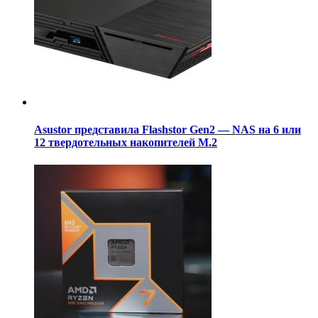
Asustor представила Flashstor Gen2 — NAS на 6 или
12 твердотельных накопителей M.2