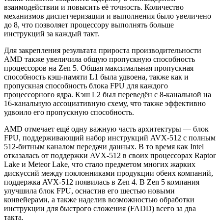
взаимодействии и повысить её точность. Количество
механизмов диспетчеризации и выполнения было увеличено
до 8, что позволяет процессору выполнять больше
инструкций за каждый такт.
Для закрепления результата прироста производительности
AMD также увеличила общую пропускную способность
процессоров на Zen 5. Общая максимальная пропускная
способность кэш-памяти L1 была удвоена, также как и
пропускная способность блока FPU для каждого
процессорного ядра. Кэш L2 был переведён с 8-канальной на
16-канальную ассоциативную схему, что также эффективно
удвоило его пропускную способность.
AMD отмечает ещё одну важную часть архитектуры — блок
FPU, поддерживающий набор инструкций AVX-512 с полным
512-битным каналом передачи данных. В то время как Intel
отказалась от поддержки AVX-512 в своих процессорах Raptor
Lake и Meteor Lake, что стало предметом многих жарких
дискуссий между поклонниками продукции обеих компаний,
поддержка AVX-512 появилась в Zen 4. В Zen 5 компания
улучшила блок FPU, оснастив его шестью новыми
конвейерами, а также наделив возможностью обработки
инструкции для быстрого сложения (FADD) всего за два
такта.