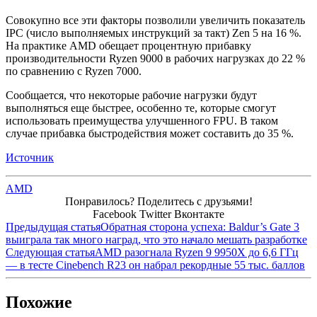
Совокупно все эти факторы позволили увеличить показатель
IPC (число выполняемых инструкций за такт) Zen 5 на 16 %.
На практике AMD обещает процентную прибавку
производительности Ryzen 9000 в рабочих нагрузках до 22 %
по сравнению с Ryzen 7000.
Сообщается, что некоторые рабочие нагрузки будут
выполняться еще быстрее, особенно те, которые смогут
использовать преимущества улучшенного FPU. В таком
случае прибавка быстродействия может составить до 35 %.
Источник
AMD
Понравилось? Поделитесь с друзьями!
Facebook
Twitter
Вконтакте
Предыдущая статья
Обратная сторона успеха: Baldur’s Gate 3
выиграла так много наград, что это начало мешать разработке
Следующая статья
AMD разогнала Ryzen 9 9950X до 6,6 ГГц
— в тесте Cinebench R23 он набрал рекордные 55 тыс. баллов
Похожие