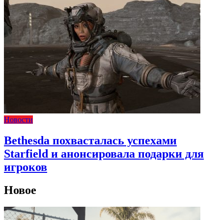
Новости
Bethesda похвасталась успехами
Starfield и анонсировала подарки для
игроков
Новое