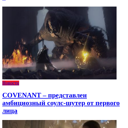
Новости
COVENANT – представлен
амбициозный соулс-шутер от первого
лица