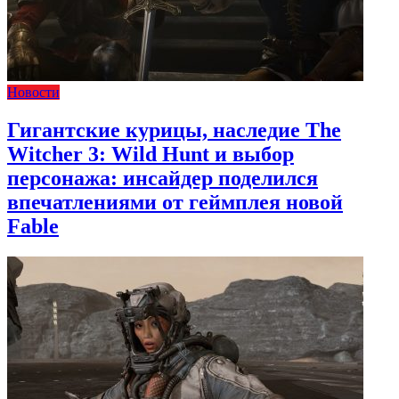
Новости
Гигантские курицы, наследие The
Witcher 3: Wild Hunt и выбор
персонажа: инсайдер поделился
впечатлениями от геймплея новой
Fable