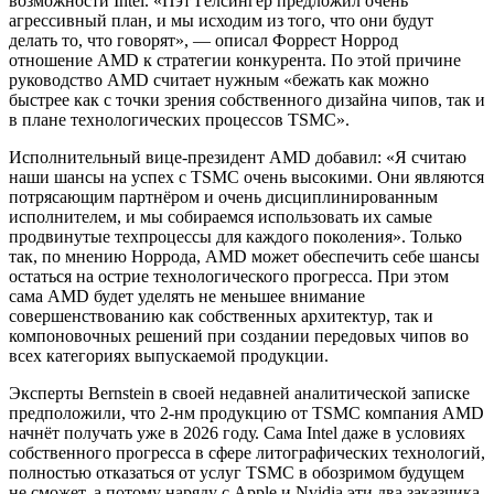
возможности Intel. «Пэт Гелсингер предложил очень
агрессивный план, и мы исходим из того, что они будут
делать то, что говорят», — описал Форрест Норрод
отношение AMD к стратегии конкурента. По этой причине
руководство AMD считает нужным «бежать как можно
быстрее как с точки зрения собственного дизайна чипов, так и
в плане технологических процессов TSMC».
Исполнительный вице-президент AMD добавил: «Я считаю
наши шансы на успех с TSMC очень высокими. Они являются
потрясающим партнёром и очень дисциплинированным
исполнителем, и мы собираемся использовать их самые
продвинутые техпроцессы для каждого поколения». Только
так, по мнению Норрода, AMD может обеспечить себе шансы
остаться на острие технологического прогресса. При этом
сама AMD будет уделять не меньшее внимание
совершенствованию как собственных архитектур, так и
компоновочных решений при создании передовых чипов во
всех категориях выпускаемой продукции.
Эксперты Bernstein в своей недавней аналитической записке
предположили, что 2-нм продукцию от TSMC компания AMD
начнёт получать уже в 2026 году. Сама Intel даже в условиях
собственного прогресса в сфере литографических технологий,
полностью отказаться от услуг TSMC в обозримом будущем
не сможет, а потому наряду с Apple и Nvidia эти два заказчика