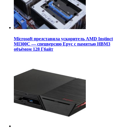
Microsoft представила ускоритель AMD Instinct
MI300C — спецверсию Epyc с памятью HBM3
объёмом 128 Гбайт