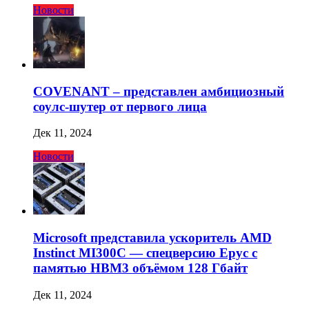
Новости
COVENANT – представлен амбициозный
соулс-шутер от первого лица
Дек 11, 2024
Новости
Microsoft представила ускоритель AMD
Instinct MI300C — спецверсию Epyc с
памятью HBM3 объёмом 128 Гбайт
Дек 11, 2024