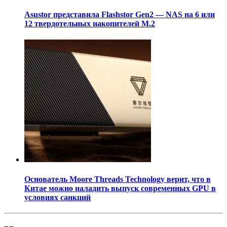
Asustor представила Flashstor Gen2 — NAS на 6 или
12 твердотельных накопителей M.2
Основатель Moore Threads Technology верит, что в
Китае можно наладить выпуск современных GPU в
условиях санкций