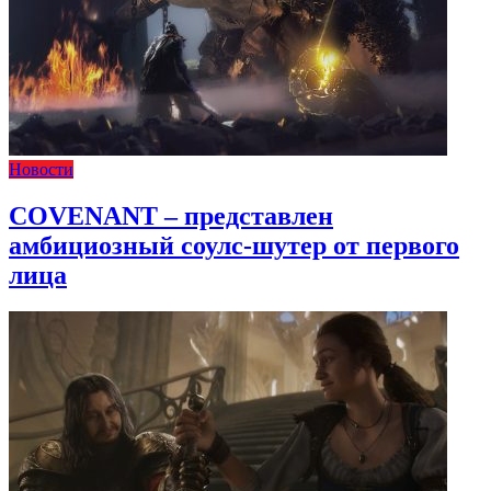
Новости
COVENANT – представлен
амбициозный соулс-шутер от первого
лица