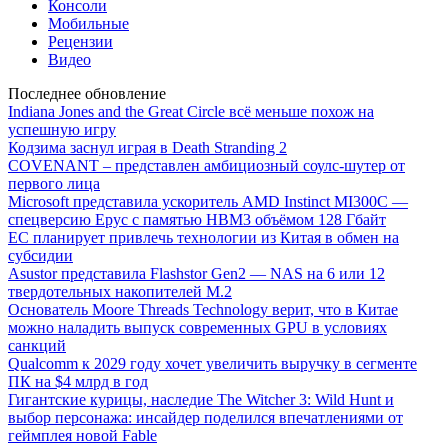
Консоли
Мобильные
Рецензии
Видео
Последнее обновление
Indiana Jones and the Great Circle всё меньше похож на
успешную игру
Кодзима заснул играя в Death Stranding 2
COVENANT – представлен амбициозный соулс-шутер от
первого лица
Microsoft представила ускоритель AMD Instinct MI300C —
спецверсию Epyc с памятью HBM3 объёмом 128 Гбайт
ЕС планирует привлечь технологии из Китая в обмен на
субсидии
Asustor представила Flashstor Gen2 — NAS на 6 или 12
твердотельных накопителей M.2
Основатель Moore Threads Technology верит, что в Китае
можно наладить выпуск современных GPU в условиях
санкций
Qualcomm к 2029 году хочет увеличить выручку в сегменте
ПК на $4 млрд в год
Гигантские курицы, наследие The Witcher 3: Wild Hunt и
выбор персонажа: инсайдер поделился впечатлениями от
геймплея новой Fable