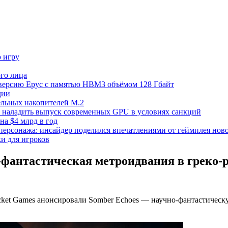
ю игру
го лица
ецверсию Epyc с памятью HBM3 объёмом 128 Гбайт
дии
тельных накопителей M.2
но наладить выпуск современных GPU в условиях санкций
на $4 млрд в год
 персонажа: инсайдер поделился впечатлениями от геймплея ново
ки для игроков
-фантастическая метроидвания в греко-
Pocket Games анонсировали Somber Echoes — научно-фантастичес