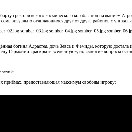
 борту греко-римского космического корабля под названием Атро
а семь визуально отличающихся друг от друга районов с уникал
er_02.jpg somber_03.jpg somber_04.jpg somber_05.jpg somber_06.j
нная богиня Адрастея, дочь Зевса и Фемиды, которую достала и
нецу Гармонии «раскрыть вселенную», но «многие вопросы остаю
ологией;
ких приёмах, предоставляющая максимум свободы игроку;