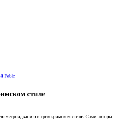
й Fable
римском стиле
кую метроидванию в греко-римском стиле. Сами авторы