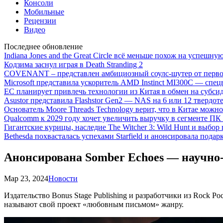
Консоли
Мобильные
Рецензии
Видео
Последнее обновление
Indiana Jones and the Great Circle всё меньше похож на успешну
Кодзима заснул играя в Death Stranding 2
COVENANT – представлен амбициозный соулс-шутер от перво
Microsoft представила ускоритель AMD Instinct MI300C — сп
ЕС планирует привлечь технологии из Китая в обмен на субси
Asustor представила Flashstor Gen2 — NAS на 6 или 12 твердо
Основатель Moore Threads Technology верит, что в Китае мож
Qualcomm к 2029 году хочет увеличить выручку в сегменте ПК 
Гигантские курицы, наследие The Witcher 3: Wild Hunt и выбор
Bethesda похвасталась успехами Starfield и анонсировала подар
Анонсирована Somber Echoes — научно
Мар 23, 2024
Новости
Издательство Bonus Stage Publishing и разработчики из Rock 
называют свой проект «любовным письмом» жанру.