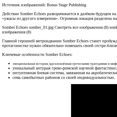
Источник изображений: Bonus Stage Publishing
Действие Somber Echoes разворачивается в далёком будущем на
«ужасы из другого
измерения». Огромная локация разделена н
Somber Echoes somber_01.jpg Смотреть все изображения (8) somb
изображения (8)
Главной героиней метроидвании Somber Echoes станет пробуждё
протагонистке нужно обязательно помешать своей сестре-близ
Ключевые особенности Somber Echoes:
эмоциональная история, вдохновлённая греческими трагедиями и миф
уникальный антураж греко-римской научной фантастики;
интуитивная боевая система, завязанная на акробатичес
семь самобытных районов со своей индивидуальностью.