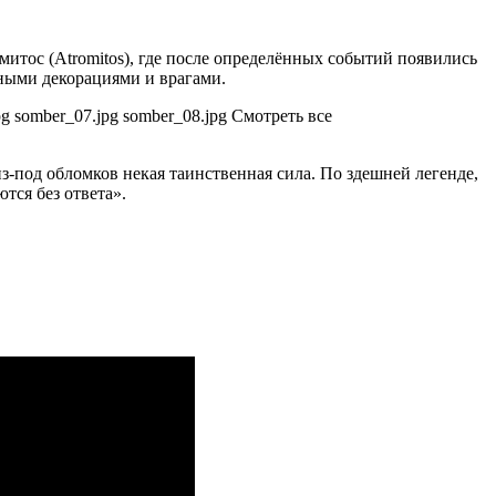
митос (Atromitos), где после определённых событий появились
ьными декорациями и врагами.
pg somber_07.jpg somber_08.jpg Смотреть все
з-под обломков некая таинственная сила. По здешней легенде,
тся без ответа».