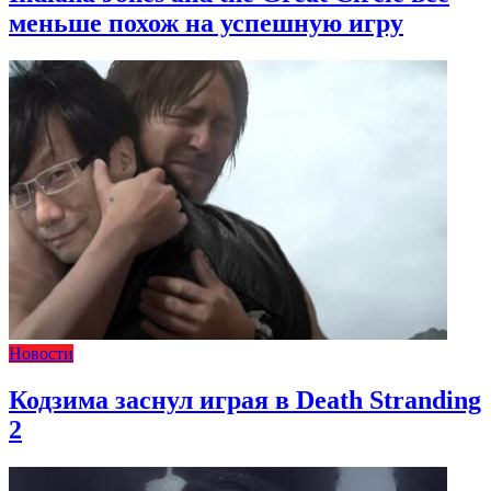
меньше похож на успешную игру
Новости
Кодзима заснул играя в Death Stranding
2