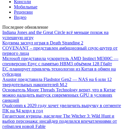
Консоли
Мобильные
Рецензии
Видео
Последнее обновление
Indiana Jones and the Great Circle всё меньше похож на
успешную игру
Кодзима заснул играя в Death Stranding 2
COVENANT – представлен амбициозный соулс-шутер от
первого лица
Microsoft представила ускоритель AMD Instinct MI300C —
спецверсию Epyc с памятью HBM3 объёмом 128 Гбайт
ЕС планирует привлечь технологии из Китая в обмен на
субсидии
Asustor представила Flashstor Gen2 — NAS на 6 или 12
твердотельных накопителей M.2
Основатель Moore Threads Technology верит, что в Китае
можно наладить выпуск современных GPU в условиях
санкций
Qualcomm к 2029 году хочет увеличить выручку в сегменте
ПК на $4 млрд в год
Гигантские курицы, наследие The Witcher 3: Wild Hunt и
выбор персонажа: инсайдер поделился впечатлениями от
геймплея новой Fable