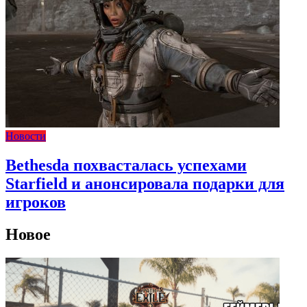
Новости
Bethesda похвасталась успехами
Starfield и анонсировала подарки для
игроков
Новое