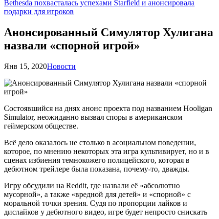
Bethesda похвасталась успехами Starfield и анонсировала
подарки для игроков
Анонсированный Симулятор Хулигана
назвали «спорной игрой»
Янв 15, 2020
Новости
Состоявшийся на днях анонс проекта под названием Hooligan
Simulator, неожиданно вызвал споры в американском
геймерском обществе.
Всё дело оказалось не столько в асоциальном поведении,
которое, по мнению некоторых эта игра культивирует, но и в
сценах избиения темнокожего полицейского, которая в
дебютном трейлере была показана, почему-то, дважды.
Игру обсудили на Reddit, где назвали её «абсолютно
мусорной», а также «вредной для детей» и «спорной» с
моральной точки зрения. Судя по пропорции лайков и
дислайков у дебютного видео, игре будет непросто снискать