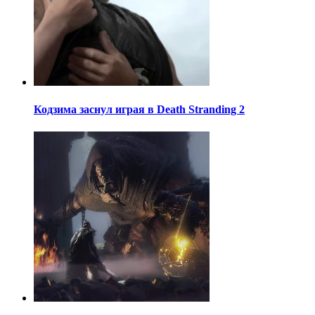
Кодзима заснул играя в Death Stranding 2