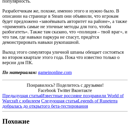
популярность.
Разработчикам же, похоже, именно этого и нужно было. В
описании на странице в Steam они объявили, что игрокам
будет предложено «завоёвывать авторитет на районе», а также
«применять самые не этичные методы для того, чтобы
разбогатеть». Также там сказано, что «полиция – твой враг», и
что там, где навыки паркура не спасут, придётся
демонстрировать навыки рукопашной.
Выход этого симулятора уличной шпаны обещает состояться
во втором квартале этого года. Пока что известно только о
версии для ПК.
По материалам:
gameinonline.com
Понравилось? Поделитесь с друзьями!
Facebook
Twitter
Вконтакте
Предыдущая статья
Известные россияне поздравили World of
Warcraft с юбилеем
Следующая статья
Legends of Runeterra
добралась до открытого бета-тестирования
Похожие