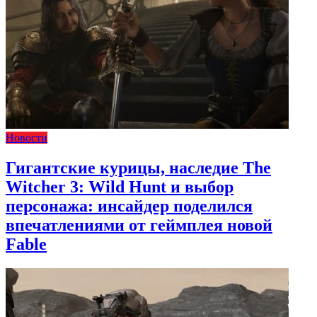
Новости
Гигантские курицы, наследие The
Witcher 3: Wild Hunt и выбор
персонажа: инсайдер поделился
впечатлениями от геймплея новой
Fable