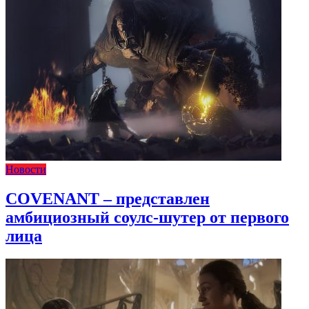
Новости
COVENANT – представлен
амбициозный соулс-шутер от первого
лица