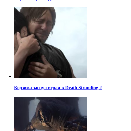
Кодзима заснул играя в Death Stranding 2