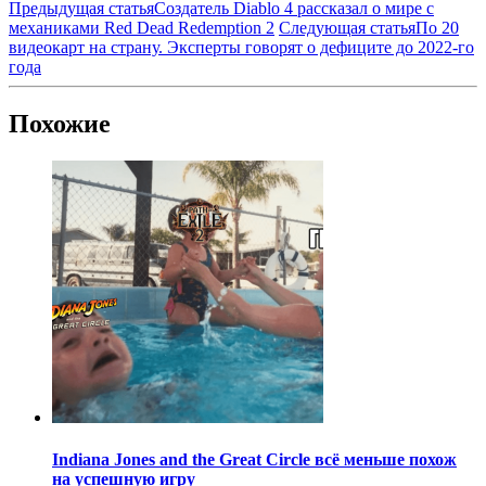
Предыдущая статья
Создатель Diablo 4 рассказал о мире с
механиками Red Dead Redemption 2
Следующая статья
По 20
видеокарт на страну. Эксперты говорят о дефиците до 2022-го
года
Похожие
Indiana Jones and the Great Circle всё меньше похож
на успешную игру