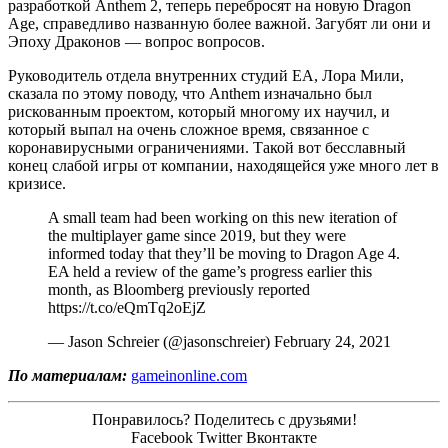
разработкой Anthem 2, теперь перебросят на новую Dragon
Age, справедливо названную более важной. Загубят ли они и
Эпоху Драконов — вопрос вопросов.
Руководитель отдела внутренних студий EA, Лора Мили,
сказала по этому поводу, что Anthem изначально был
рискованным проектом, который многому их научил, и
который выпал на очень сложное время, связанное с
коронавирусными ограничениями. Такой вот бесславный
конец слабой игры от компании, находящейся уже много лет в
кризисе.
A small team had been working on this new iteration of
the multiplayer game since 2019, but they were
informed today that they’ll be moving to Dragon Age 4.
EA held a review of the game’s progress earlier this
month, as Bloomberg previously reported
https://t.co/eQmTq2oEjZ
— Jason Schreier (@jasonschreier) February 24, 2021
По материалам:
gameinonline.com
Понравилось? Поделитесь с друзьями!
Facebook
Twitter
Вконтакте