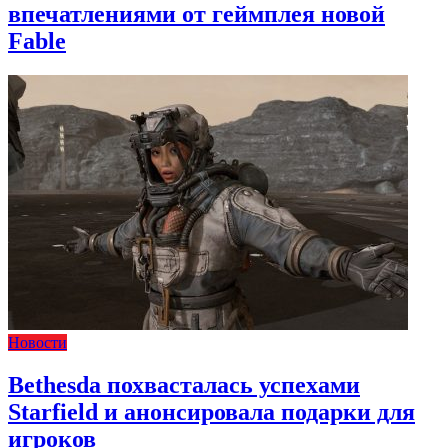
впечатлениями от геймплея новой
Fable
Новости
Bethesda похвасталась успехами
Starfield и анонсировала подарки для
игроков