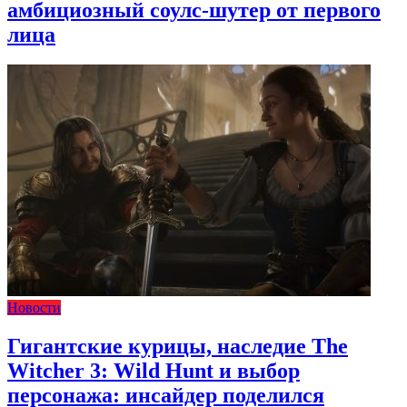
амбициозный соулс-шутер от первого
лица
Новости
Гигантские курицы, наследие The
Witcher 3: Wild Hunt и выбор
персонажа: инсайдер поделился