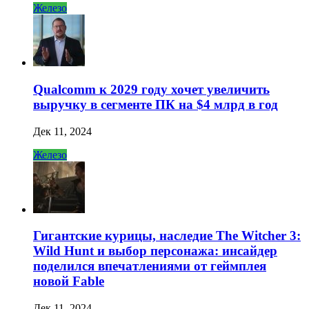
Железо
Qualcomm к 2029 году хочет увеличить
выручку в сегменте ПК на $4 млрд в год
Дек 11, 2024
Железо
Гигантские курицы, наследие The Witcher 3:
Wild Hunt и выбор персонажа: инсайдер
поделился впечатлениями от геймплея
новой Fable
Дек 11, 2024