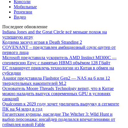
Консоли
Мобильные
Рецензии
Видео
Последнее обновление
Indiana Jones and the Great Circle всё меньше похож на
успешную игру
Кодзима заснул играя в Death Stranding 2
COVENANT – представлен амбициозный соулс-шутер от
первого лица
Microsoft представила ускоритель AMD Instinct MI300C —
спецверсию Epyc с памятью HBM3 объёмом 128 Гбайт
ЕС планирует привлечь технологии из Китая в обмен на
субсидии
Asustor представила Flashstor Gen2 — NAS на 6 или 12
твердотельных накопителей M.2
Основатель Moore Threads Technology верит, что в Китае
можно наладить выпуск современных GPU в условиях
санкций
Qualcomm к 2029 году хочет увеличить выручку в сегменте
ПК на $4 млрд в год
Гигантские курицы, наследие The Witcher 3: Wild Hunt и
выбор персонажа: инсайдер поделился впечатлениями от
геймплея новой Fable