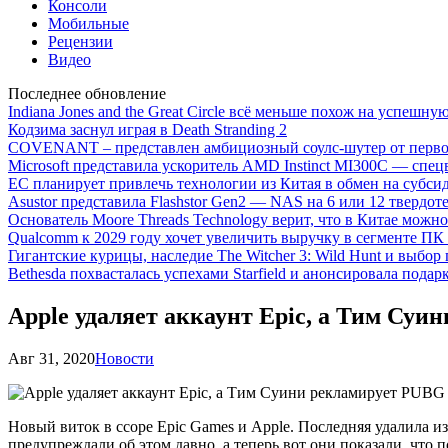
Консоли
Мобильные
Рецензии
Видео
Последнее обновление
Indiana Jones and the Great Circle всё меньше похож на успешну
Кодзима заснул играя в Death Stranding 2
COVENANT – представлен амбициозный соулс-шутер от перво
Microsoft представила ускоритель AMD Instinct MI300C — сп
ЕС планирует привлечь технологии из Китая в обмен на субси
Asustor представила Flashstor Gen2 — NAS на 6 или 12 твердо
Основатель Moore Threads Technology верит, что в Китае мож
Qualcomm к 2029 году хочет увеличить выручку в сегменте ПК 
Гигантские курицы, наследие The Witcher 3: Wild Hunt и выбор
Bethesda похвасталась успехами Starfield и анонсировала подар
Apple удаляет аккаунт Epic, а Тим Су
Авг 31, 2020
Новости
Новый виток в ссоре Epic Games и Apple. Последняя удалила и
предупреждали об этом давно, а теперь вот они показали, что п