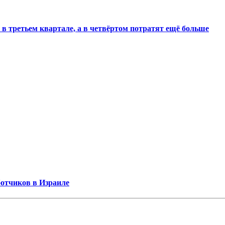
 в третьем квартале, а в четвёртом потратят ещё больше
ботчиков в Израиле