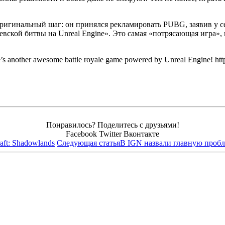
оригинальный шаг: он принялся рекламировать PUBG, заявив у себ
левской битвы на Unreal Engine». Это самая «потрясающая игра»
e’s another awesome battle royale game powered by Unreal Engine! ht
Понравилось? Поделитесь с друзьями!
Facebook
Twitter
Вконтакте
aft: Shadowlands
Следующая статья
В IGN назвали главную проб