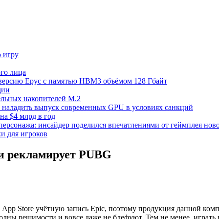
ю игру
го лица
ецверсию Epyc с памятью HBM3 объёмом 128 Гбайт
дии
тельных накопителей M.2
но наладить выпуск современных GPU в условиях санкций
на $4 млрд в год
 персонажа: инсайдер поделился впечатлениями от геймплея ново
ки для игроков
ини рекламирует PUBG
з App Store учётную запись Epic, поэтому продукция данной ком
олны решимости и вовсе даже не блефуют. Тем не менее, играть в