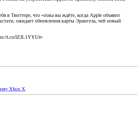
я в Твиттере, что «пока вы ждёте, когда Apple объявит
, кстати, ожидает обновления карты Эрангель, чей новый
tps://t.co/IZJL1YYUtv
лему Xbox X