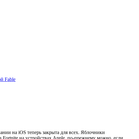
й Fable
пании на iOS теперь закрыта для всех. Яблочники
 Fortnite на устройствах Apple, по-прежнему можно, если,