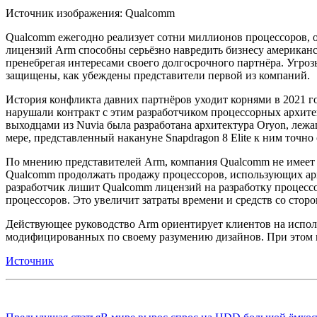
Источник изображения: Qualcomm
Qualcomm ежегодно реализует сотни миллионов процессоров, о
лицензий Arm способны серьёзно навредить бизнесу американс
пренебрегая интересами своего долгосрочного партнёра. Угро
защищены, как убеждены представители первой из компаний.
История конфликта давних партнёров уходит корнями в 2021 г
нарушали контракт с этим разработчиком процессорных архите
выходцами из Nuvia была разработана архитектура Oryon, леж
мере, представленный накануне Snapdragon 8 Elite к ним точно 
По мнению представителей Arm, компания Qualcomm не имеет пр
Qualcomm продолжать продажу процессоров, использующих арх
разработчик лишит Qualcomm лицензий на разработку процессо
процессоров. Это увеличит затраты времени и средств со стор
Действующее руководство Arm ориентирует клиентов на испол
модифицированных по своему разумению дизайнов. При этом на
Источник