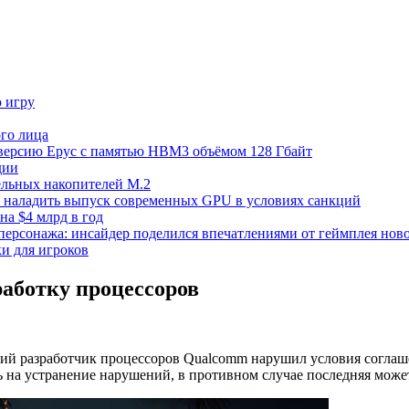
ю игру
го лица
ецверсию Epyc с памятью HBM3 объёмом 128 Гбайт
дии
тельных накопителей M.2
но наладить выпуск современных GPU в условиях санкций
на $4 млрд в год
 персонажа: инсайдер поделился впечатлениями от геймплея ново
ки для игроков
аботку процессоров
ий разработчик процессоров Qualcomm нарушил условия соглаше
ь на устранение нарушений, в противном случае последняя мож