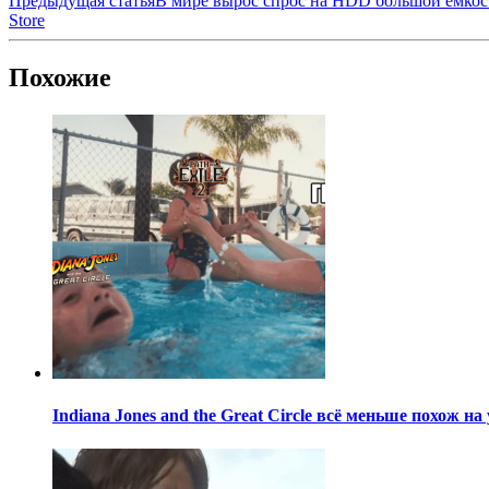
Предыдущая статья
В мире вырос спрос на HDD большой ёмкост
Store
Похожие
Indiana Jones and the Great Circle всё меньше похож н