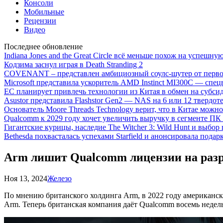
Консоли
Мобильные
Рецензии
Видео
Последнее обновление
Indiana Jones and the Great Circle всё меньше похож на успешну
Кодзима заснул играя в Death Stranding 2
COVENANT – представлен амбициозный соулс-шутер от перво
Microsoft представила ускоритель AMD Instinct MI300C — сп
ЕС планирует привлечь технологии из Китая в обмен на субси
Asustor представила Flashstor Gen2 — NAS на 6 или 12 твердо
Основатель Moore Threads Technology верит, что в Китае мож
Qualcomm к 2029 году хочет увеличить выручку в сегменте ПК 
Гигантские курицы, наследие The Witcher 3: Wild Hunt и выбор
Bethesda похвасталась успехами Starfield и анонсировала подар
Arm лишит Qualcomm лицензии на разр
Ноя 13, 2024
Железо
По мнению британского холдинга Arm, в 2022 году американск
Arm. Теперь британская компания даёт Qualcomm восемь недел