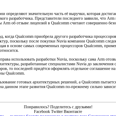
ни определяют значительную часть её выручки, которая достига
кого разработчика. Представители последнего заявили, что Arm
зы Arm об отзыве лицензий в Qualcomm считают совершенно без
од, когда Qualcomm приобрела другого разработчика процессоро
ктур, поскольку после покупки Nuvia компании Qualcomm следо
ащая в основе самых современных процессоров Qualcomm, примен
относится.
ава использовать разработки Nuvia, поскольку сама Arm отозва
итектуры, разработанные специалистами Nuvia до заключения 
ров, то последней придётся оформлять отдельное соглашение на
оны Qualcomm.
ьзование готовых архитектурных решений, а Qualcomm пытается
 данном этапе развития Qualcomm по-прежнему сильно зависит о
Понравилось? Поделитесь с друзьями!
Facebook
Twitter
Вконтакте