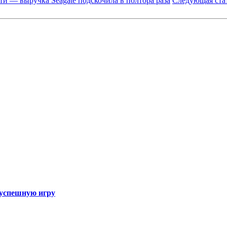
и — выручка Seagate подскочила в полтора раза
Следующая ста
а успешную игру