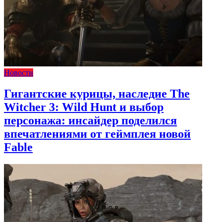
Новости
Гигантские курицы, наследие The
Witcher 3: Wild Hunt и выбор
персонажа: инсайдер поделился
впечатлениями от геймплея новой
Fable