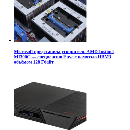
Microsoft представила ускоритель AMD Instinct
MI300C — спецверсию Epyc с памятью HBM3
объёмом 128 Гбайт