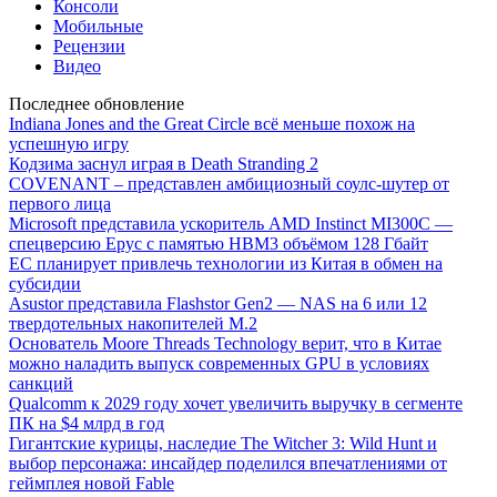
Консоли
Мобильные
Рецензии
Видео
Последнее обновление
Indiana Jones and the Great Circle всё меньше похож на
успешную игру
Кодзима заснул играя в Death Stranding 2
COVENANT – представлен амбициозный соулс-шутер от
первого лица
Microsoft представила ускоритель AMD Instinct MI300C —
спецверсию Epyc с памятью HBM3 объёмом 128 Гбайт
ЕС планирует привлечь технологии из Китая в обмен на
субсидии
Asustor представила Flashstor Gen2 — NAS на 6 или 12
твердотельных накопителей M.2
Основатель Moore Threads Technology верит, что в Китае
можно наладить выпуск современных GPU в условиях
санкций
Qualcomm к 2029 году хочет увеличить выручку в сегменте
ПК на $4 млрд в год
Гигантские курицы, наследие The Witcher 3: Wild Hunt и
выбор персонажа: инсайдер поделился впечатлениями от
геймплея новой Fable