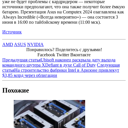
уже не будет проблемы с кардридером — некоторые
источники предполагают, что она также получит более ёмкую
батарею. Презентация Asus на Computex 2024 озаглавлена как
Always Incredible («Всегда невероятно») — она состоится 3
июня в 16:00 по тайбэйскому времени (11:00 мск).
Источник
AMD
ASUS
NVIDIA
Понравилось? Поделитесь с друзьями!
Facebook
Twitter
Вконтакте
Предыдущая статья
Ubisoft наконец раскрыла дату выхода
командного шутера XDefiant в духе Call of Duty
Следующая
статья
На строительство фабрики Intel в Аризоне привлекут
$3,85 млрд через облигации
Похожие