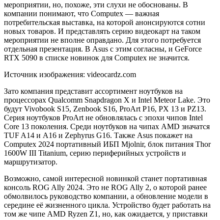
мероприятии, но,
похоже, эти слухи не обоснованы. В
компании понимают, что Computex — важная
потребительская выставка, на которой анонсируются сотни
новых товаров. И представлять серию видеокарт на таком
мероприятии не вполне оправдано. Для этого потребуется
отдельная презентация. В Asus с этим согласны, и GeForce
RTX 5090 в списке новинок для Computex не значится.
Источник изображения: videocardz.com
Зато компания представит ассортимент ноутбуков на
процессорах Qualcomm Snapdragon X и Intel Meteor Lake. Это
будут Vivobook S15, Zenbook S16, ProArt P16, PX 13 и PZ13.
Серия ноутбуков ProArt не обновлялась с эпохи чипов Intel
Core 13 поколения. Среди ноутбуков на чипах AMD значатся
TUF A14 и A16 и Zephyrus G16. Также Asus покажет на
Computex 2024 портативный ИБП Mjolnir, блок питания Thor
1600W III Titanium, серию периферийных устройств и
маршрутизатор.
Возможно, самой интересной новинкой станет портативная
консоль ROG Ally 2024. Это не ROG Ally 2, о которой ранее
обмолвилось руководство компании, а обновление модели в
середине её жизненного цикла. Устройство будет работать на
том же чипе AMD Ryzen Z1, но, как ожидается, у приставки