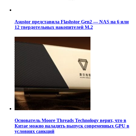
Asustor представила Flashstor Gen2 — NAS на 6 или
12 твердотельных накопителей M.2
Основатель Moore Threads Technology верит, что в
Китае можно наладить выпуск современных GPU в
условиях санкций