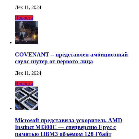
Дек 11, 2024
Новости
COVENANT – представлен амбициозный
соулс-шутер от первого лица
Дек 11, 2024
Новости
Microsoft представила ускоритель AMD
Instinct MI300C — спецверсию Epyc с
памятью HBM3 объёмом 128 Гбайт