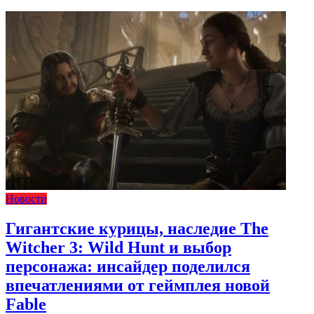
Новости
Гигантские курицы, наследие The
Witcher 3: Wild Hunt и выбор
персонажа: инсайдер поделился
впечатлениями от геймплея новой
Fable