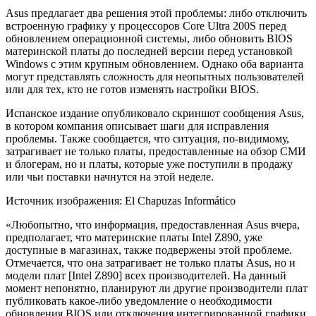
Asus предлагает два решения этой проблемы: либо отключить
встроенную графику у процессоров Core Ultra 200S перед
обновлением операционной системы, либо обновить BIOS
материнской платы до последней версии перед установкой
Windows с этим крупным обновлением. Однако оба варианта
могут представлять сложность для неопытных пользователей
или для тех, кто не готов изменять настройки BIOS.
Испанское издание опубликовало скриншот сообщения Asus,
в котором компания описывает шаги для исправления
проблемы. Также сообщается, что ситуация, по-видимому,
затрагивает не только платы, предоставленные на обзор СМИ
и блогерам, но и платы, которые уже поступили в продажу
или чьи поставки начнутся на этой неделе.
Источник изображения: El Chapuzas Informático
«Любопытно, что информация, предоставленная Asus вчера,
предполагает, что материнские платы Intel Z890, уже
доступные в магазинах, также подвержены этой проблеме.
Отмечается, что она затрагивает не только платы Asus, но и
модели плат [Intel Z890] всех производителей. На данный
момент непонятно, планируют ли другие производители плат
публиковать какое-либо уведомление о необходимости
обновления BIOS или отключения интегрированной графики