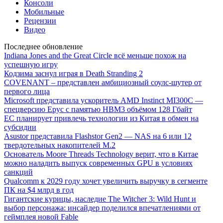
Консоли
Мобильные
Рецензии
Видео
Последнее обновление
Indiana Jones and the Great Circle всё меньше похож на
успешную игру
Кодзима заснул играя в Death Stranding 2
COVENANT – представлен амбициозный соулс-шутер от
первого лица
Microsoft представила ускоритель AMD Instinct MI300C —
спецверсию Epyc с памятью HBM3 объёмом 128 Гбайт
ЕС планирует привлечь технологии из Китая в обмен на
субсидии
Asustor представила Flashstor Gen2 — NAS на 6 или 12
твердотельных накопителей M.2
Основатель Moore Threads Technology верит, что в Китае
можно наладить выпуск современных GPU в условиях
санкций
Qualcomm к 2029 году хочет увеличить выручку в сегменте
ПК на $4 млрд в год
Гигантские курицы, наследие The Witcher 3: Wild Hunt и
выбор персонажа: инсайдер поделился впечатлениями от
геймплея новой Fable