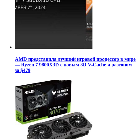
AMD представила лучший игровой процессор в мире
— Ryzen 7 9800X3D с новым 3D V-Cache и разгоном
за $479