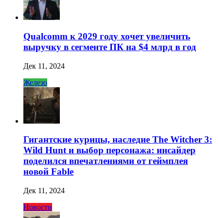
Qualcomm к 2029 году хочет увеличить
выручку в сегменте ПК на $4 млрд в год
Дек 11, 2024
Железо
Гигантские курицы, наследие The Witcher 3:
Wild Hunt и выбор персонажа: инсайдер
поделился впечатлениями от геймплея
новой Fable
Дек 11, 2024
Новости