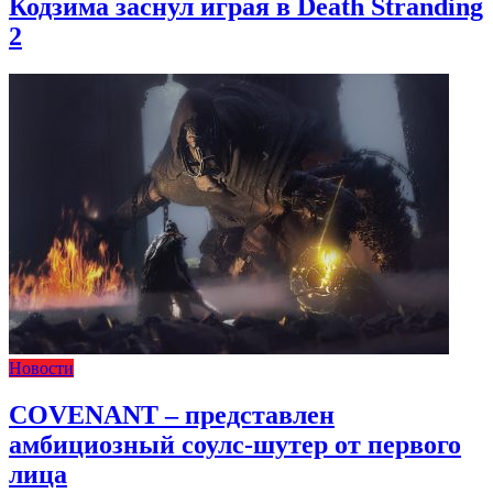
Кодзима заснул играя в Death Stranding
2
Новости
COVENANT – представлен
амбициозный соулс-шутер от первого
лица