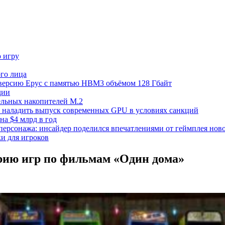
ю игру
го лица
ецверсию Epyc с памятью HBM3 объёмом 128 Гбайт
дии
тельных накопителей M.2
но наладить выпуск современных GPU в условиях санкций
на $4 млрд в год
 персонажа: инсайдер поделился впечатлениями от геймплея ново
ки для игроков
рию игр по фильмам «Один дома»