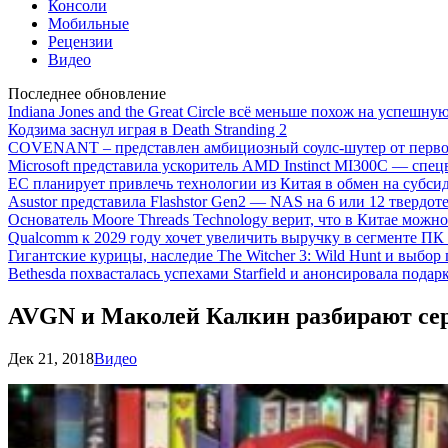
Консоли
Мобильные
Рецензии
Видео
Последнее обновление
Indiana Jones and the Great Circle всё меньше похож на успешну
Кодзима заснул играя в Death Stranding 2
COVENANT – представлен амбициозный соулс-шутер от перво
Microsoft представила ускоритель AMD Instinct MI300C — сп
ЕС планирует привлечь технологии из Китая в обмен на субси
Asustor представила Flashstor Gen2 — NAS на 6 или 12 твердо
Основатель Moore Threads Technology верит, что в Китае мож
Qualcomm к 2029 году хочет увеличить выручку в сегменте ПК 
Гигантские курицы, наследие The Witcher 3: Wild Hunt и выбор
Bethesda похвасталась успехами Starfield и анонсировала подар
AVGN и Маколей Калкин разбирают се
Дек 21, 2018
Видео