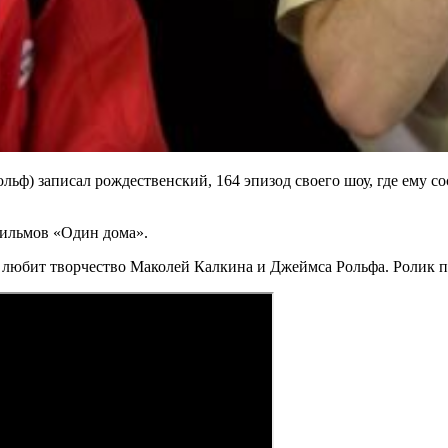
ьф) записал рождественский, 164 эпизод своего шоу, где ему с
фильмов «Один дома».
 и любит творчество Маколей Калкина и Джеймса Рольфа. Ролик 