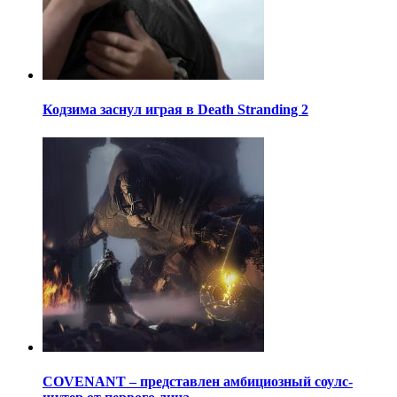
Кодзима заснул играя в Death Stranding 2
COVENANT – представлен амбициозный соулс-