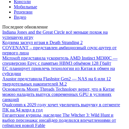
Консоли
Мобильные
Рецензии
Видео
Последнее обновление
Indiana Jones and the Great Circle всё меньше похож на
успешную игру
Кодзима заснул играя в Death Stranding 2
COVENANT – представлен амбициозный соулс-шутер от
первого лица
Microsoft представила ускоритель AMD Instinct MI300C —
спецверсию Epyc с памятью HBM3 объёмом 128 Гбайт
ЕС планирует привлечь технологии из Китая в обмен на
субсидии
Asustor представила Flashstor Gen2 — NAS на 6 или 12
твердотельных накопителей M.2
Основатель Moore Threads Technology верит, что в Китае
можно наладить выпуск современных GPU в условиях
санкций
Qualcomm к 2029 году хочет увеличить выручку в сегменте
ПК на $4 млрд в год
Гигантские курицы, наследие The Witcher 3: Wild Hunt и
выбор персонажа: инсайдер поделился впечатлениями от
геймплея новой Fable