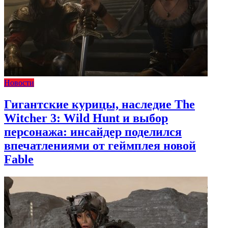
Новости
Гигантские курицы, наследие The
Witcher 3: Wild Hunt и выбор
персонажа: инсайдер поделился
впечатлениями от геймплея новой
Fable