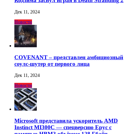
Кодзима заснул играя в Death Stranding 2
Дек 11, 2024
Новости
COVENANT – представлен амбициозный
соулс-шутер от первого лица
Дек 11, 2024
Новости
Microsoft представила ускоритель AMD
Instinct MI300C — спецверсию Epyc с
памятью HBM3 объёмом 128 Гбайт