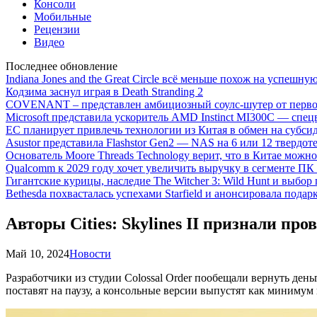
Консоли
Мобильные
Рецензии
Видео
Последнее обновление
Indiana Jones and the Great Circle всё меньше похож на успешну
Кодзима заснул играя в Death Stranding 2
COVENANT – представлен амбициозный соулс-шутер от перво
Microsoft представила ускоритель AMD Instinct MI300C — сп
ЕС планирует привлечь технологии из Китая в обмен на субси
Asustor представила Flashstor Gen2 — NAS на 6 или 12 твердо
Основатель Moore Threads Technology верит, что в Китае мож
Qualcomm к 2029 году хочет увеличить выручку в сегменте ПК 
Гигантские курицы, наследие The Witcher 3: Wild Hunt и выбор
Bethesda похвасталась успехами Starfield и анонсировала подар
Авторы Cities: Skylines II признали пр
Май 10, 2024
Новости
Разработчики из студии Colossal Order пообещали вернуть день
поставят на паузу, а консольные версии выпустят как минимум 