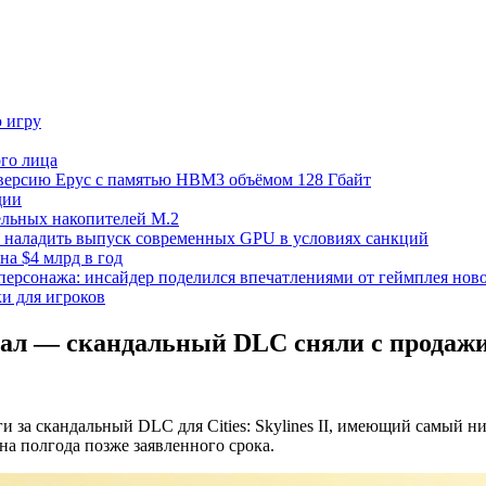
ю игру
го лица
ецверсию Epyc с памятью HBM3 объёмом 128 Гбайт
дии
тельных накопителей M.2
но наладить выпуск современных GPU в условиях санкций
на $4 млрд в год
 персонажа: инсайдер поделился впечатлениями от геймплея ново
ки для игроков
овал — скандальный DLC сняли с продажи, 
ги за скандальный DLC для Cities: Skylines II, имеющий самый н
на полгода позже заявленного срока.