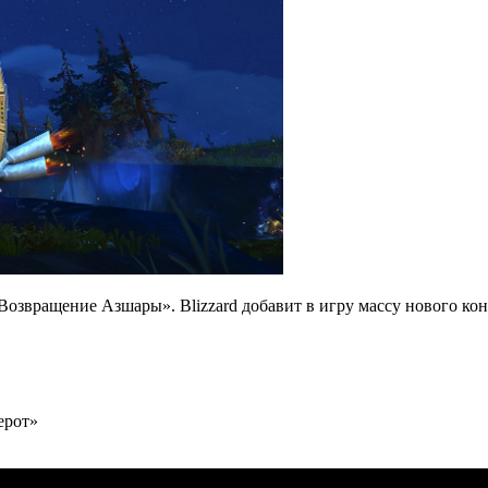
озвращение Азшары». Blizzard добавит в игру массу нового кон
ерот»