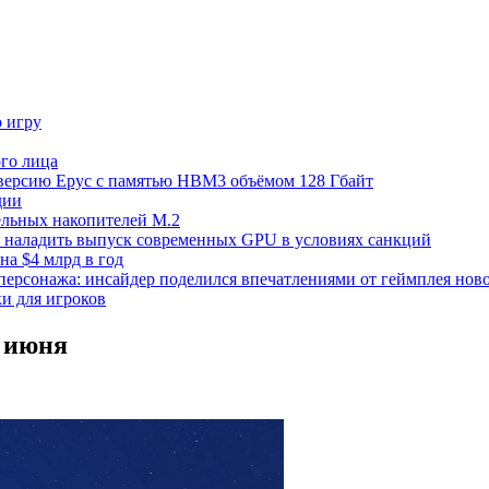
ю игру
го лица
ецверсию Epyc с памятью HBM3 объёмом 128 Гбайт
дии
тельных накопителей M.2
но наладить выпуск современных GPU в условиях санкций
на $4 млрд в год
 персонажа: инсайдер поделился впечатлениями от геймплея ново
ки для игроков
6 июня