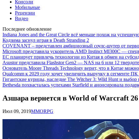
Консоли
Мобильные
Рецензии
Видео
Последнее обновление
Indiana Jones and the Great Circle всё меньше похож на успешну
Кодзима заснул играя в Death Stranding 2
COVENANT – представлен амбициозный соулс-шутер от перво
Microsoft представила ускоритель AMD Instinct MI300C — сп
ЕС планирует привлечь технологии из Китая в обмен на субси
Asustor представила Flashstor Gen2 — NAS на 6 или 12 твердо
Основатель Moore Threads Technology верит, что в Китае мож
Qualcomm к 2029 году хочет увеличить выручку в сегменте ПК 
Гигантские курицы, наследие The Witcher 3: Wild Hunt и выбор
Bethesda похвасталась успехами Starfield и анонсировала подар
Азшара вернется в World of Warcraft 2
Июл 09, 2019
MMORPG