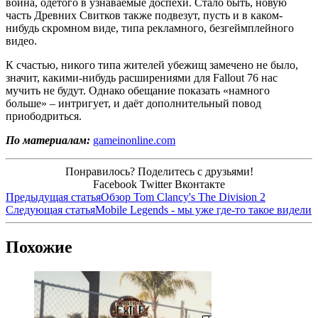
воина, одетого в узнаваемые доспехи. Стало быть, новую
часть Древних Свитков также подвезут, пусть и в каком-
нибудь скромном виде, типа рекламного, безгеймплейного
видео.
К счастью, никого типа жителей убежищ замечено не было,
значит, какими-нибудь расширениями для Fallout 76 нас
мучить не будут. Однако обещание показать «намного
больше» – интригует, и даёт дополнительный повод
приободриться.
По материалам:
gameinonline.com
Понравилось? Поделитесь с друзьями!
Facebook
Twitter
Вконтакте
Предыдущая статья
Обзор Tom Clancy's The Division 2
Следующая статья
Mobile Legends - мы уже где-то такое видели
Похожие