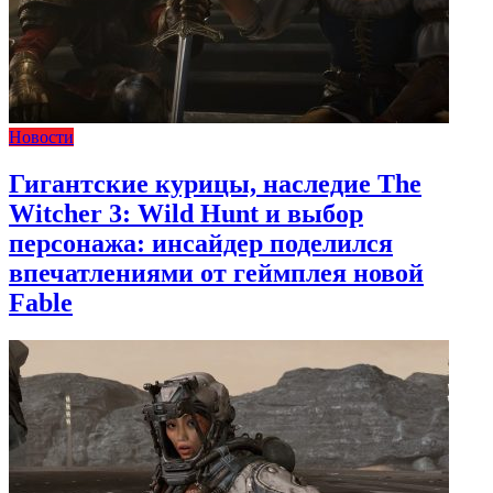
Новости
Гигантские курицы, наследие The
Witcher 3: Wild Hunt и выбор
персонажа: инсайдер поделился
впечатлениями от геймплея новой
Fable