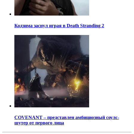
Кодзима заснул играя в Death Stranding 2
COVENANT – представлен амбициозный соулс-
шутер от первого лица