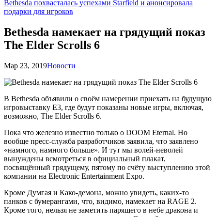
Bethesda похвасталась успехами Starfield и анонсировала
подарки для игроков
Bethesda намекает на грядущий показ
The Elder Scrolls 6
Мар 23, 2019
Новости
В Bethesda объявили о своём намерении приехать на будущую
игровыставку Е3, где будут показаны новые игры, включая,
возможно, The Elder Scrolls 6.
Пока что железно известно только о DOOM Eternal. Но
вообще пресс-служба разработчиков заявила, что заявлено
«намного, намного больше». И тут мы волей-неволей
вынуждены всмотреться в официальный плакат,
посвящённый грядущему, пятому по счёту выступлению этой
компании на Electronic Entertainment Expo.
Кроме Думгая и Како-демона, можно увидеть, каких-то
панков с бумерангами, что, видимо, намекает на RAGE 2.
Кроме того, нельзя не заметить парящего в небе дракона и