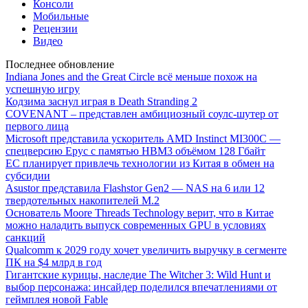
Консоли
Мобильные
Рецензии
Видео
Последнее обновление
Indiana Jones and the Great Circle всё меньше похож на
успешную игру
Кодзима заснул играя в Death Stranding 2
COVENANT – представлен амбициозный соулс-шутер от
первого лица
Microsoft представила ускоритель AMD Instinct MI300C —
спецверсию Epyc с памятью HBM3 объёмом 128 Гбайт
ЕС планирует привлечь технологии из Китая в обмен на
субсидии
Asustor представила Flashstor Gen2 — NAS на 6 или 12
твердотельных накопителей M.2
Основатель Moore Threads Technology верит, что в Китае
можно наладить выпуск современных GPU в условиях
санкций
Qualcomm к 2029 году хочет увеличить выручку в сегменте
ПК на $4 млрд в год
Гигантские курицы, наследие The Witcher 3: Wild Hunt и
выбор персонажа: инсайдер поделился впечатлениями от
геймплея новой Fable