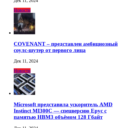
Дек 11, 2024
Новости
COVENANT – представлен амбициозный
соулс-шутер от первого лица
Дек 11, 2024
Новости
Microsoft представила ускоритель AMD
Instinct MI300C — спецверсию Epyc с
памятью HBM3 объёмом 128 Гбайт