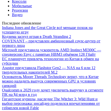
Консоли
Мобильные
Рецензии
Видео
Последнее обновление
Indiana Jones and the Great Circle всё меньше похож на
успешную игру
Кодзима заснул играя в Death Stranding 2
COVENANT – представлен амбициозный соулс-шутер от
первого лица
Microsoft представила ускоритель AMD Instinct MI300C —
спецверсию Epyc с памятью HBM3 объёмом 128 Гбайт
ЕС планирует привлечь технологии из Китая в обмен на
субсидии
Asustor представила Flashstor Gen2 — NAS на 6 или 12
твердотельных накопителей M.2
Основатель Moore Threads Technology верит, что в Китае
можно наладить выпуск современных GPU в условиях
санкций
Qualcomm к 2029 году хочет увеличить выручку в сегменте
ПК на $4 млрд в год
Гигантские курицы, наследие The Witcher 3: Wild Hunt и
выбор персонажа: инсайдер поделился впечатлениями от
геймплея новой Fable