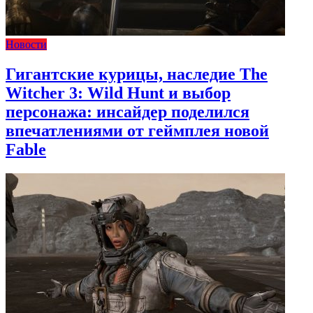
Новости
Гигантские курицы, наследие The
Witcher 3: Wild Hunt и выбор
персонажа: инсайдер поделился
впечатлениями от геймплея новой
Fable