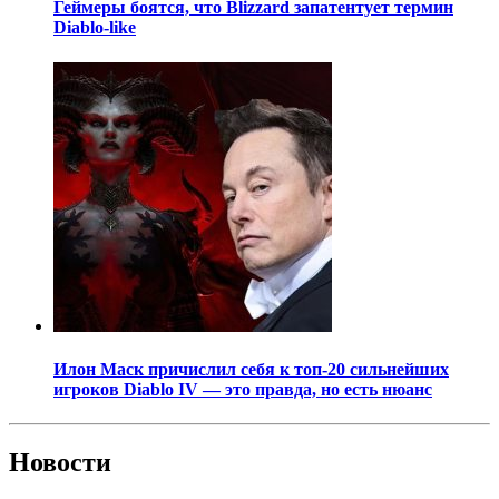
Геймеры боятся, что Blizzard запатентует термин
Diablo-like
Илон Маск причислил себя к топ-20 сильнейших
игроков Diablo IV — это правда, но есть нюанс
Новости