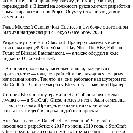
исполнительный продюсер Far Cry Дэн Хэй
(Dan Hay),
перешедший в Blizzard на должность руководителя разработки
симулятора выживания Project Odyssey (его впоследствии
отменили).
Глава Microsoft Gaming Фил Спенсер в футболке с логотипом
StarCraft на трансляции с Tokyo Game Show 2024
Разработку шутера по StarCraft Шрайер упомянул в новой
книге, выходящей 8 октября — Play Nice: The Rise, Fall, and
Future of Blizzard Entertainment, — а также обсудил в ходе
подкаста Unlocked от IGN.
«Это проект, который, насколько я знаю, находится в
производстве — или, по крайней мере, находился во время
написания книги. Так что, да, они работают над шутером по
StarCraft. StarCraft не умерла у Blizzard», — заверил Шрайер.
История Blizzard с шутерами по StarCraft оставляет желать
лучшего — и StarCraft: Ghost, и Ares в итоге были отменены,
— но, по словам Шрайера, компания никак не может
расстаться с идеей выпуска подобного проекта.
Ares был аналогом Battlefield во вселенной StarCraft и
находился в разработке с 2017 по июнь 2019 года, а StarCraft:
Ghost представляла собой шутер от третьего лица — за него