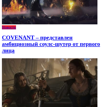
Новости
COVENANT – представлен
амбициозный соулс-шутер от первого
лица