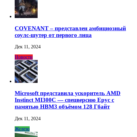
COVENANT – представлен амбициозный
соулс-шутер от первого лица
Дек 11, 2024
Новости
Microsoft представила ускоритель AMD
Instinct MI300C — спецверсию Epyc с
памятью HBM3 объёмом 128 Гбайт
Дек 11, 2024
Железо