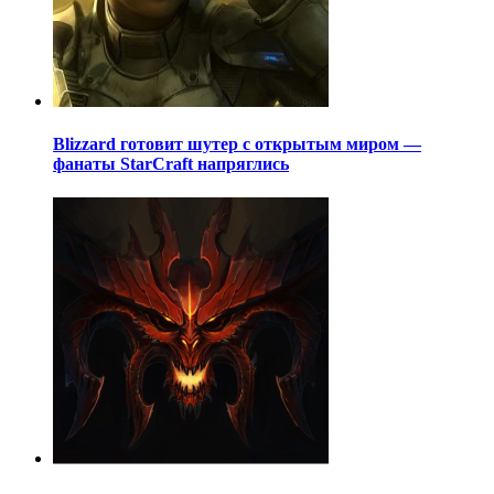
Blizzard готовит шутер с открытым миром —
фанаты StarCraft напряглись