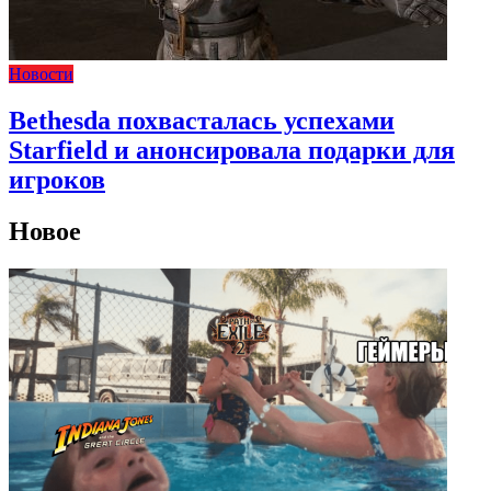
Новости
Bethesda похвасталась успехами
Starfield и анонсировала подарки для
игроков
Новое