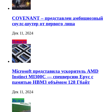
COVENANT – представлен амбициозный
соулс-шутер от первого лица
Дек 11, 2024
Новости
Microsoft представила ускоритель AMD
Instinct MI300C — спецверсию Epyc с
памятью HBM3 объёмом 128 Гбайт
Дек 11, 2024
Железо