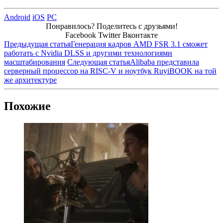
Android
iOS
PC
Понравилось? Поделитесь с друзьями!
Facebook
Twitter
Вконтакте
Предыдущая статья
Генерация кадров AMD FSR 3.1 сможет
работать с Nvidia DLSS и другими технологиями
масштабирования
Следующая статья
Alibaba представила
серверный процессор на RISC-V и ноутбук RuyiBOOK на той
же архитектуре
Похожие