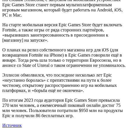
Epic Games Store станет первым мультиплатформенным
игровым магазином, который будет работать на Android, iOS,
PC и Mac.
На старте мобильная версия Epic Games Store будет включать
Fortnite, а также игры от ряда сторонних партнёров,
«выразивших заинтересованность в присоединении к
[магазину] на запуске».
О планах на релиз собственного магазина игр для iOS (для
возвращения Fortnite на iPhone) в Epic Games говорили ещё в
январе. Тогда речь шла только о территории Евросоюза, но в
анонсе со State of Unreal о таком ограничении не упоминалось.
Эллисон обмолвился, что последние несколько лет Epic
«неустанно боролась» с препятствиями на пути к более
честному, открытому распространению игр на мобильных
платформах, и «борьба ещё не окончена».
По итогам 2023 года аудитория Epic Games Store превысила
270 млн человек, а ежемесячный пиковый онлайн достиг 75
млн человек. Пользователи потратили $950 млн на продукты
Epic и получили 86 бесплатных игр.
Источник