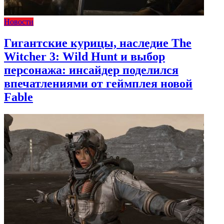
Новости
Гигантские курицы, наследие The
Witcher 3: Wild Hunt и выбор
персонажа: инсайдер поделился
впечатлениями от геймплея новой
Fable