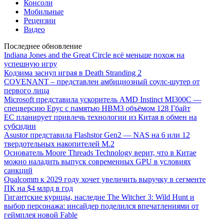
Консоли
Мобильные
Рецензии
Видео
Последнее обновление
Indiana Jones and the Great Circle всё меньше похож на
успешную игру
Кодзима заснул играя в Death Stranding 2
COVENANT – представлен амбициозный соулс-шутер от
первого лица
Microsoft представила ускоритель AMD Instinct MI300C —
спецверсию Epyc с памятью HBM3 объёмом 128 Гбайт
ЕС планирует привлечь технологии из Китая в обмен на
субсидии
Asustor представила Flashstor Gen2 — NAS на 6 или 12
твердотельных накопителей M.2
Основатель Moore Threads Technology верит, что в Китае
можно наладить выпуск современных GPU в условиях
санкций
Qualcomm к 2029 году хочет увеличить выручку в сегменте
ПК на $4 млрд в год
Гигантские курицы, наследие The Witcher 3: Wild Hunt и
выбор персонажа: инсайдер поделился впечатлениями от
геймплея новой Fable