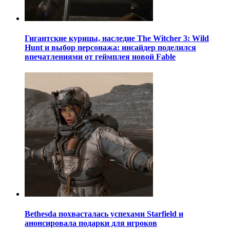
Гигантские курицы, наследие The Witcher 3: Wild
Hunt и выбор персонажа: инсайдер поделился
впечатлениями от геймплея новой Fable
Bethesda похвасталась успехами Starfield и
анонсировала подарки для игроков