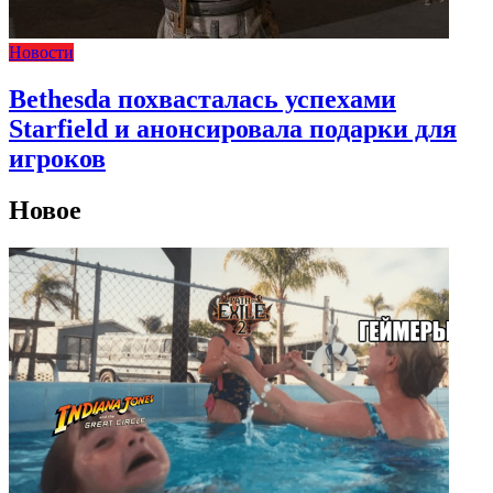
Новости
Bethesda похвасталась успехами
Starfield и анонсировала подарки для
игроков
Новое