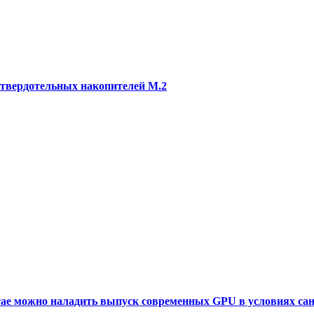
2 твердотельных накопителей M.2
итае можно наладить выпуск современных GPU в условиях са