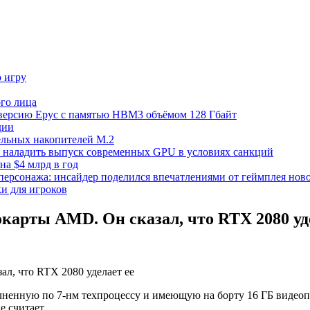
ю игру
го лица
ецверсию Epyc с памятью HBM3 объёмом 128 Гбайт
дии
тельных накопителей M.2
но наладить выпуск современных GPU в условиях санкций
на $4 млрд в год
 персонажа: инсайдер поделился впечатлениями от геймплея ново
ки для игроков
еокарты AMD. Он сказал, что RTX 2080 уд
ненную по 7-нм техпроцессу и имеющую на борту 16 ГБ видеопа
е считает.