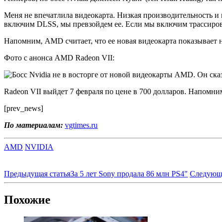
Меня не впечатлила видеокарта. Низкая производительность и 
включим DLSS, мы превзойдем ее. Если мы включим трассиров
Напомним, AMD считает, что ее новая видеокарта показывает
Фото с анонса AMD Radeon VII:
Radeon VII выйдет 7 февраля по цене в 700 долларов. Напомним
[prev_news]
По материалам:
vgtimes.ru
AMD
NVIDIA
Предыдущая статья
За 5 лет Sony продала 86 млн PS4"
Следующа
Похожие