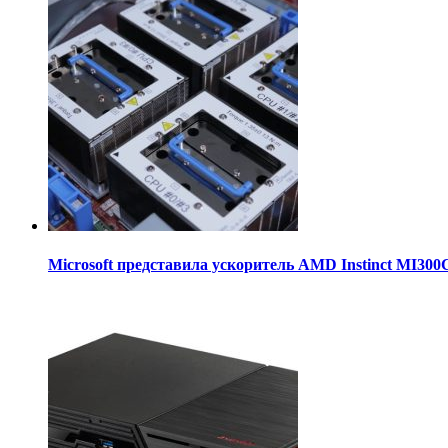
Microsoft представила ускоритель AMD Instinct MI30