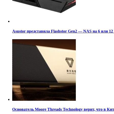
Asustor представила Flashstor Gen2 — NAS на 6 или 1
Основатель Moore Threads Technology верит, что в К