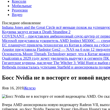
Консоли
Мобильные
Рецензии
Видео
Последнее обновление
Indiana Jones and the Great Circle всё меньше похож на успешну
Кодзима заснул играя в Death Stranding 2
COVENANT – представлен амбициозный соулс-шутер от перво
Microsoft представила ускоритель AMD Instinct MI300C — сп
ЕС планирует привлечь технологии из Китая в обмен на субси
Asustor представила Flashstor Gen2 — NAS на 6 или 12 твердо
Основатель Moore Threads Technology верит, что в Китае мож
Qualcomm к 2029 году хочет увеличить выручку в сегменте ПК 
Гигантские курицы, наследие The Witcher 3: Wild Hunt и выбор
Bethesda похвасталась успехами Starfield и анонсировала подар
Босс Nvidia не в восторге от новой вид
Янв 16, 2019
Железо
Вчера AMD анонсировала новую видеокарту Radeon VII, выпол
геймеров, но босс Nvidia Дженсен Хуанг (Jen-Hsun Huang) так н