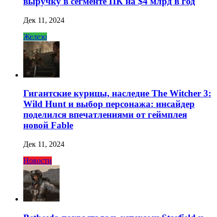
выручку в сегменте ПК на $4 млрд в год
Дек 11, 2024
Железо
Гигантские курицы, наследие The Witcher 3:
Wild Hunt и выбор персонажа: инсайдер
поделился впечатлениями от геймплея
новой Fable
Дек 11, 2024
Новости