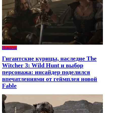
Новости
Гигантские курицы, наследие The
Witcher 3: Wild Hunt и выбор
персонажа: инсайдер поделился
впечатлениями от геймплея новой
Fable