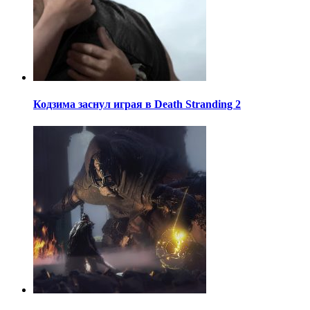
Кодзима заснул играя в Death Stranding 2