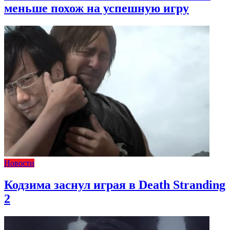
меньше похож на успешную игру
Новости
Кодзима заснул играя в Death Stranding
2