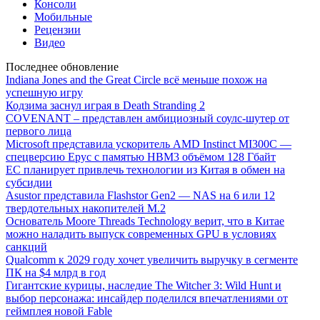
Консоли
Мобильные
Рецензии
Видео
Последнее обновление
Indiana Jones and the Great Circle всё меньше похож на
успешную игру
Кодзима заснул играя в Death Stranding 2
COVENANT – представлен амбициозный соулс-шутер от
первого лица
Microsoft представила ускоритель AMD Instinct MI300C —
спецверсию Epyc с памятью HBM3 объёмом 128 Гбайт
ЕС планирует привлечь технологии из Китая в обмен на
субсидии
Asustor представила Flashstor Gen2 — NAS на 6 или 12
твердотельных накопителей M.2
Основатель Moore Threads Technology верит, что в Китае
можно наладить выпуск современных GPU в условиях
санкций
Qualcomm к 2029 году хочет увеличить выручку в сегменте
ПК на $4 млрд в год
Гигантские курицы, наследие The Witcher 3: Wild Hunt и
выбор персонажа: инсайдер поделился впечатлениями от
геймплея новой Fable