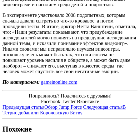
видеоиграми и насилием среди детей и подростков.
В эксперименте участвовало 2008 подопытных, которым
сначала давали сыграть во что-то кровавое, а потом
проводили тесты. В итоге, доктор Нетта Ванштейн, отметила,
что: «Наши результаты показывают, что предубеждение
исследователей могло повлиять на предыдущие исследования
данной темы, и исказили понимание эффектов видеоигр».
Иными словами: мы неправильно изучаем видеоигры,
поскольку очень может быть так, что они совсем не
повышают уровень насилия в обществе, а может быть даже
наоборот – снижают его, выступая в качестве среды, где
человек может спустить все свои негативные эмоции.
По материалам:
gameinonline.com
Понравилось? Поделитесь с друзьями!
Facebook
Twitter
Вконтакте
Предыдущая статья
Обзор Jump Force
Следующая статья
В
Тетрис добавили Королевскую Битву
Похожие