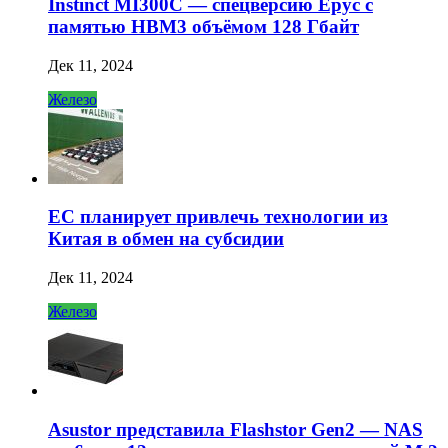
Instinct MI300C — спецверсию Epyc с
памятью HBM3 объёмом 128 Гбайт
Дек 11, 2024
Железо
ЕС планирует привлечь технологии из
Китая в обмен на субсидии
Дек 11, 2024
Железо
Asustor представила Flashstor Gen2 — NAS