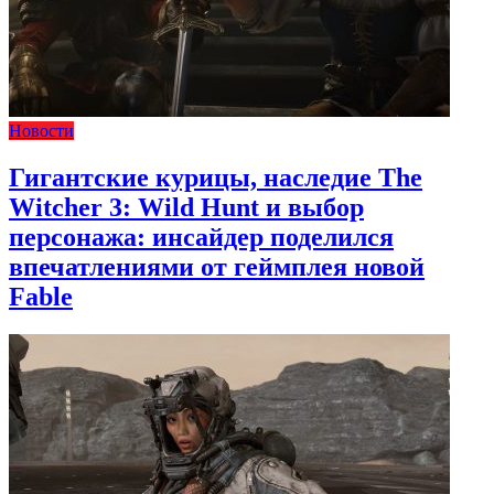
Новости
Гигантские курицы, наследие The
Witcher 3: Wild Hunt и выбор
персонажа: инсайдер поделился
впечатлениями от геймплея новой
Fable