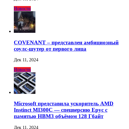
Новости
COVENANT – представлен амбициозный
соулс-шутер от первого лица
Дек 11, 2024
Новости
Microsoft представила ускоритель AMD
Instinct MI300C — спецверсию Epyc с
памятью HBM3 объёмом 128 Гбайт
Дек 11, 2024