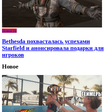
Новости
Bethesda похвасталась успехами
Starfield и анонсировала подарки для
игроков
Новое