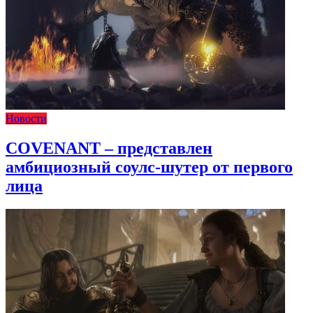
Новости
COVENANT – представлен
амбициозный соулс-шутер от первого
лица