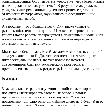
младшеклассники будут играть в учебу, а не учеба будет играть
на их нервах и нервах родителей. В результате мы должны
увидеть заинтересованных в учебном процессе детей, не
отягощенных зубрежкой, заучиванием и обездвиженным
сидением за партой.
А взрослые — это большие дети. Они также устают от
рутины, обязательств и правил. Нам ведь совершенно не
хочется после работы превращаться в прилежных школьников
и учить список новых английских слов или переводить
скучные и непонятные тексты.
Мы тоже любим играть. И сейчас можем это делать с пользой
— изучая английский. Для тех, кто помнит и чтит старые
интеллектуальные игры, но уже вовсю пользуется
современными благами технического прогресса, и
представлен этот список ретро-игр. Понастальгируем вместе.
Балда
Замечательная игра для изучения английского, которая
поможет активизировать словарный запас. Правила
предельно просты: на поле, состоящем из 25 клеток
посередине написано одно английское слово из 5 букв. В игре
принимают участие 2 игрока, каждый из них по очереди