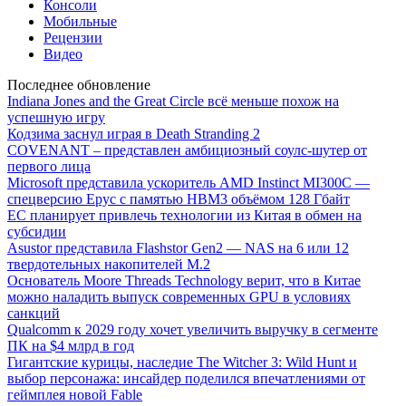
Консоли
Мобильные
Рецензии
Видео
Последнее обновление
Indiana Jones and the Great Circle всё меньше похож на
успешную игру
Кодзима заснул играя в Death Stranding 2
COVENANT – представлен амбициозный соулс-шутер от
первого лица
Microsoft представила ускоритель AMD Instinct MI300C —
спецверсию Epyc с памятью HBM3 объёмом 128 Гбайт
ЕС планирует привлечь технологии из Китая в обмен на
субсидии
Asustor представила Flashstor Gen2 — NAS на 6 или 12
твердотельных накопителей M.2
Основатель Moore Threads Technology верит, что в Китае
можно наладить выпуск современных GPU в условиях
санкций
Qualcomm к 2029 году хочет увеличить выручку в сегменте
ПК на $4 млрд в год
Гигантские курицы, наследие The Witcher 3: Wild Hunt и
выбор персонажа: инсайдер поделился впечатлениями от
геймплея новой Fable