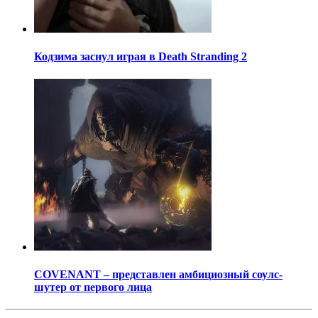
Кодзима заснул играя в Death Stranding 2
COVENANT – представлен амбициозный соулс-
шутер от первого лица