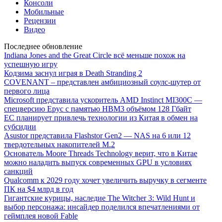
Консоли
Мобильные
Рецензии
Видео
Последнее обновление
Indiana Jones and the Great Circle всё меньше похож на
успешную игру
Кодзима заснул играя в Death Stranding 2
COVENANT – представлен амбициозный соулс-шутер от
первого лица
Microsoft представила ускоритель AMD Instinct MI300C —
спецверсию Epyc с памятью HBM3 объёмом 128 Гбайт
ЕС планирует привлечь технологии из Китая в обмен на
субсидии
Asustor представила Flashstor Gen2 — NAS на 6 или 12
твердотельных накопителей M.2
Основатель Moore Threads Technology верит, что в Китае
можно наладить выпуск современных GPU в условиях
санкций
Qualcomm к 2029 году хочет увеличить выручку в сегменте
ПК на $4 млрд в год
Гигантские курицы, наследие The Witcher 3: Wild Hunt и
выбор персонажа: инсайдер поделился впечатлениями от
геймплея новой Fable