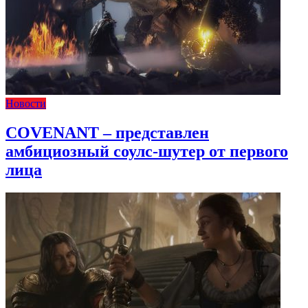
Новости
COVENANT – представлен
амбициозный соулс-шутер от первого
лица