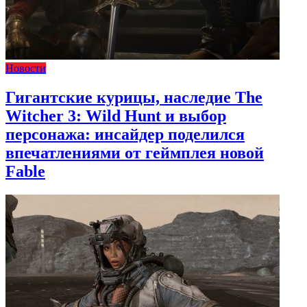
Новости
Гигантские курицы, наследие The
Witcher 3: Wild Hunt и выбор
персонажа: инсайдер поделился
впечатлениями от геймплея новой
Fable