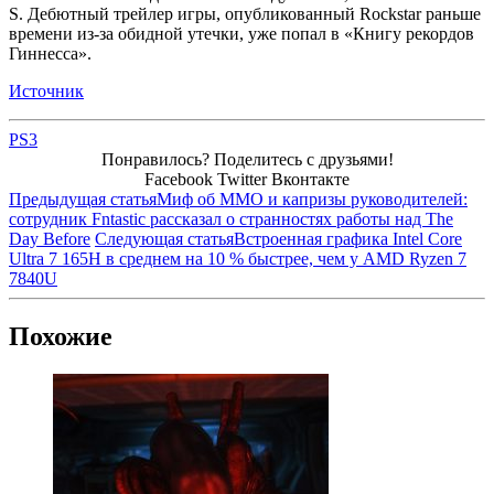
S. Дебютный трейлер игры, опубликованный Rockstar раньше
времени из-за обидной утечки, уже попал в «Книгу рекордов
Гиннесса».
Источник
PS3
Понравилось? Поделитесь с друзьями!
Facebook
Twitter
Вконтакте
Предыдущая статья
Миф об MMO и капризы руководителей:
сотрудник Fntastic рассказал о странностях работы над The
Day Before
Следующая статья
Встроенная графика Intel Core
Ultra 7 165H в среднем на 10 % быстрее, чем у AMD Ryzen 7
7840U
Похожие