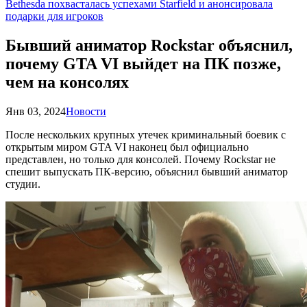
Bethesda похвасталась успехами Starfield и анонсировала
подарки для игроков
Бывший аниматор Rockstar объяснил,
почему GTA VI выйдет на ПК позже,
чем на консолях
Янв 03, 2024
Новости
После нескольких крупных утечек криминальный боевик с
открытым миром GTA VI наконец был официально
представлен, но только для консолей. Почему Rockstar не
спешит выпускать ПК-версию, объяснил бывший аниматор
студии.