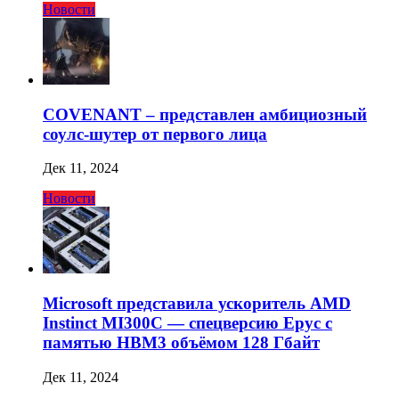
Новости
COVENANT – представлен амбициозный
соулс-шутер от первого лица
Дек 11, 2024
Новости
Microsoft представила ускоритель AMD
Instinct MI300C — спецверсию Epyc с
памятью HBM3 объёмом 128 Гбайт
Дек 11, 2024