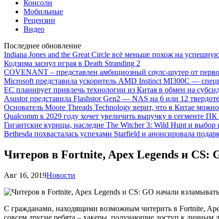
Консоли
Мобильные
Рецензии
Видео
Последнее обновление
Indiana Jones and the Great Circle всё меньше похож на успешну
Кодзима заснул играя в Death Stranding 2
COVENANT – представлен амбициозный соулс-шутер от перво
Microsoft представила ускоритель AMD Instinct MI300C — сп
ЕС планирует привлечь технологии из Китая в обмен на субси
Asustor представила Flashstor Gen2 — NAS на 6 или 12 твердо
Основатель Moore Threads Technology верит, что в Китае мож
Qualcomm к 2029 году хочет увеличить выручку в сегменте ПК 
Гигантские курицы, наследие The Witcher 3: Wild Hunt и выбор
Bethesda похвасталась успехами Starfield и анонсировала подар
Читеров в Fortnite, Apex Legends и CS
Авг 16, 2019
Новости
С гражданами, находящими возможным читерить в Fortnite, Ape
совсем другие ребята – хакеры, получающие доступ к личным 