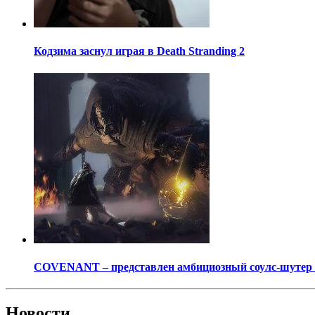
Кодзима заснул играя в Death Stranding 2
COVENANT – представлен амбициозный соулс-шутер о
Новости