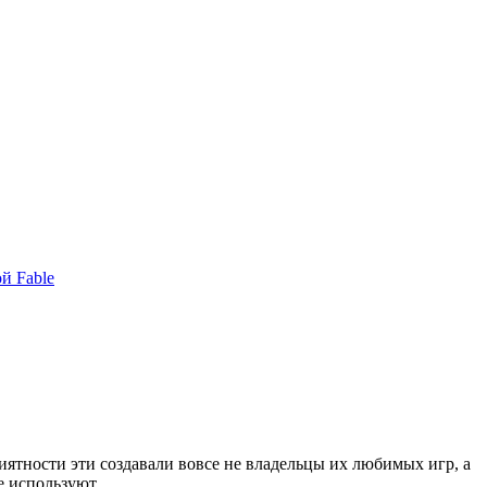
й Fable
иятности эти создавали вовсе не владельцы их любимых игр, а
е используют.