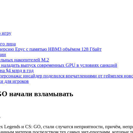
ю игру
го лица
ецверсию Epyc с памятью HBM3 объёмом 128 Гбайт
дии
тельных накопителей M.2
но наладить выпуск современных GPU в условиях санкций
на $4 млрд в год
 персонажа: инсайдер поделился впечатлениями от геймплея ново
ки для игроков
: GO начали взламывать
x Legends и CS: GO, стали случатся неприятности, причём, непр
данным читеров посредством тех самых чит-программ, которые т