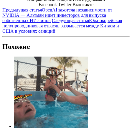
Facebook
Twitter
Вконтакте
Предыдущая статья
OpenAI захотела независимости от
NVIDIA — Альтман ищет инвесторов для выпуска
собственных ИИ-чипов
Следующая статья
Южнокорейская
полупроводниковая отрасль разрывается между Китаем и
США в условиях санкций
Похожие