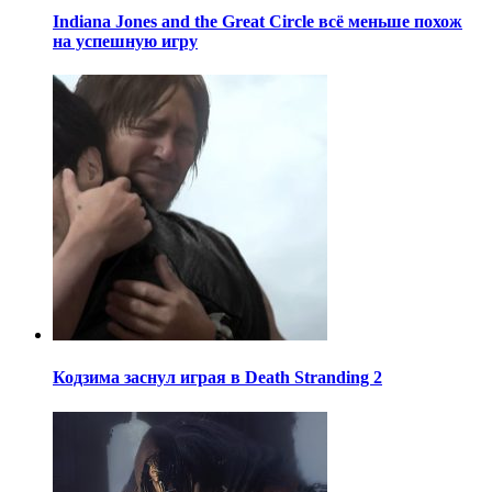
Indiana Jones and the Great Circle всё меньше похож
на успешную игру
Кодзима заснул играя в Death Stranding 2