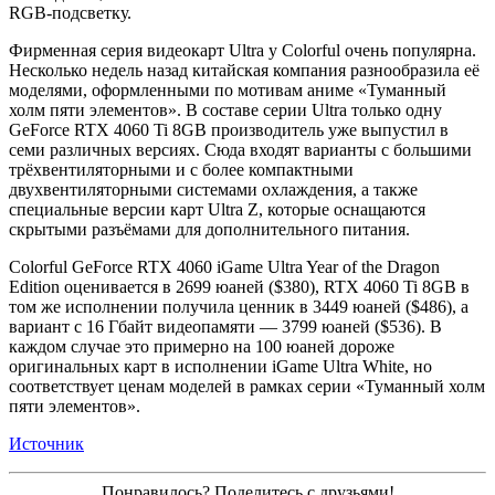
RGB-подсветку.
Фирменная серия видеокарт Ultra у Colorful очень популярна.
Несколько недель назад китайская компания разнообразила её
моделями, оформленными по мотивам аниме «Туманный
холм пяти элементов». В составе серии Ultra только одну
GeForce RTX 4060 Ti 8GB производитель уже выпустил в
семи различных версиях. Сюда входят варианты с большими
трёхвентиляторными и с более компактными
двухвентиляторными системами охлаждения, а также
специальные версии карт Ultra Z, которые оснащаются
скрытыми разъёмами для дополнительного питания.
Colorful GeForce RTX 4060 iGame Ultra Year of the Dragon
Edition оценивается в 2699 юаней ($380), RTX 4060 Ti 8GB в
том же исполнении получила ценник в 3449 юаней ($486), а
вариант с 16 Гбайт видеопамяти — 3799 юаней ($536). В
каждом случае это примерно на 100 юаней дороже
оригинальных карт в исполнении iGame Ultra White, но
соответствует ценам моделей в рамках серии «Туманный холм
пяти элементов».
Источник
Понравилось? Поделитесь с друзьями!