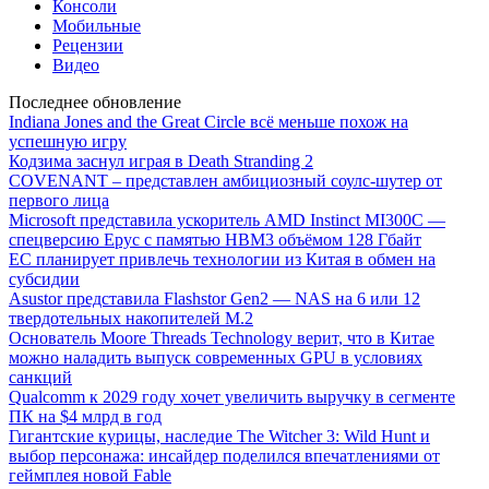
Консоли
Мобильные
Рецензии
Видео
Последнее обновление
Indiana Jones and the Great Circle всё меньше похож на
успешную игру
Кодзима заснул играя в Death Stranding 2
COVENANT – представлен амбициозный соулс-шутер от
первого лица
Microsoft представила ускоритель AMD Instinct MI300C —
спецверсию Epyc с памятью HBM3 объёмом 128 Гбайт
ЕС планирует привлечь технологии из Китая в обмен на
субсидии
Asustor представила Flashstor Gen2 — NAS на 6 или 12
твердотельных накопителей M.2
Основатель Moore Threads Technology верит, что в Китае
можно наладить выпуск современных GPU в условиях
санкций
Qualcomm к 2029 году хочет увеличить выручку в сегменте
ПК на $4 млрд в год
Гигантские курицы, наследие The Witcher 3: Wild Hunt и
выбор персонажа: инсайдер поделился впечатлениями от
геймплея новой Fable