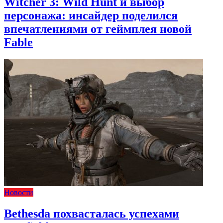
Witcher 3: Wild Hunt и выбор
персонажа: инсайдер поделился
впечатлениями от геймплея новой
Fable
Новости
Bethesda похвасталась успехами