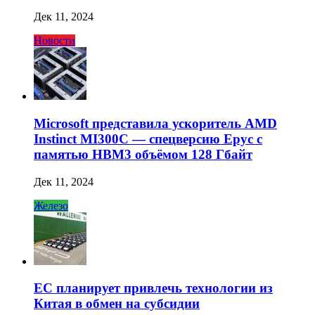
Дек 11, 2024
Новости
Microsoft представила ускоритель AMD
Instinct MI300C — спецверсию Epyc с
памятью HBM3 объёмом 128 Гбайт
Дек 11, 2024
Железо
ЕС планирует привлечь технологии из
Китая в обмен на субсидии