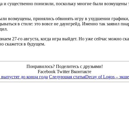
, да и существенно понизили, поскольку многие были возмущены 
были возмущены, принялись обвинять игру в ухудшении графики, 
дываться в стиле: это вовсе не даунгрейд. Именно так заявил п
дил.
узнаем 27-го августа, когда игра выйдет. Но уже сейчас можно ск
но скажется в будущем.
Понравилось? Поделитесь с друзьями!
Facebook
Twitter
Вконтакте
м выпустят до конца года
Следующая статья
Decay of Logos – экше