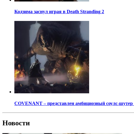
Кодзима заснул играя в Death Stranding 2
COVENANT – представлен амбициозный соулс-шутер о
Новости