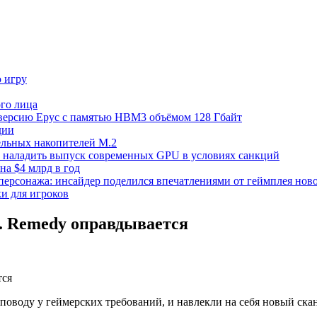
ю игру
го лица
ецверсию Epyc с памятью HBM3 объёмом 128 Гбайт
дии
тельных накопителей M.2
но наладить выпуск современных GPU в условиях санкций
на $4 млрд в год
 персонажа: инсайдер поделился впечатлениями от геймплея ново
ки для игроков
. Remedy оправдывается
оводу у геймерских требований, и навлекли на себя новый сканд