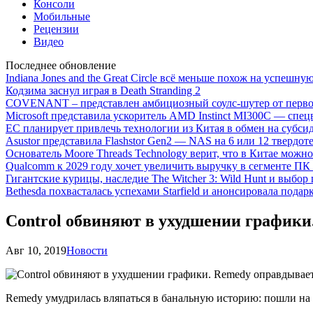
Консоли
Мобильные
Рецензии
Видео
Последнее обновление
Indiana Jones and the Great Circle всё меньше похож на успешну
Кодзима заснул играя в Death Stranding 2
COVENANT – представлен амбициозный соулс-шутер от перво
Microsoft представила ускоритель AMD Instinct MI300C — сп
ЕС планирует привлечь технологии из Китая в обмен на субси
Asustor представила Flashstor Gen2 — NAS на 6 или 12 твердо
Основатель Moore Threads Technology верит, что в Китае мож
Qualcomm к 2029 году хочет увеличить выручку в сегменте ПК 
Гигантские курицы, наследие The Witcher 3: Wild Hunt и выбор
Bethesda похвасталась успехами Starfield и анонсировала подар
Control обвиняют в ухудшении графики
Авг 10, 2019
Новости
Remedy умудрилась вляпаться в банальную историю: пошли на п