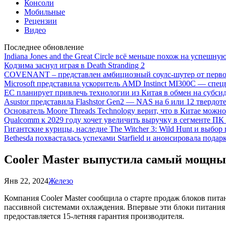
Консоли
Мобильные
Рецензии
Видео
Последнее обновление
Indiana Jones and the Great Circle всё меньше похож на успешну
Кодзима заснул играя в Death Stranding 2
COVENANT – представлен амбициозный соулс-шутер от перво
Microsoft представила ускоритель AMD Instinct MI300C — сп
ЕС планирует привлечь технологии из Китая в обмен на субси
Asustor представила Flashstor Gen2 — NAS на 6 или 12 твердо
Основатель Moore Threads Technology верит, что в Китае мож
Qualcomm к 2029 году хочет увеличить выручку в сегменте ПК 
Гигантские курицы, наследие The Witcher 3: Wild Hunt и выбор
Bethesda похвасталась успехами Starfield и анонсировала подар
Cooler Master выпустила самый мощный
Янв 22, 2024
Железо
Компания Cooler Master сообщила о старте продаж блоков питан
пассивной системами охлаждения. Впервые эти блоки питания 
предоставляется 15-летняя гарантия производителя.