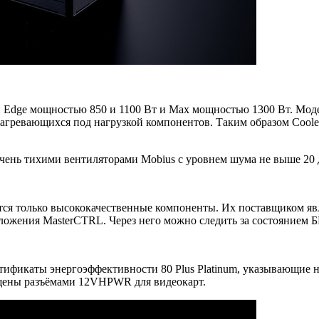
 Edge мощностью 850 и 1100 Вт и Max мощностью 1300 Вт. Моде
нагревающихся под нагрузкой компонентов. Таким образом Coole
 очень тихими вентиляторами Mobius с уровнем шума не выше 20 
ются только высококачественные компоненты. Их поставщиком явл
жения MasterCTRL. Через него можно следить за состоянием БП
ертификаты энергоэффективности 80 Plus Platinum, указывающие
нащены разъёмами 12VHPWR для видеокарт.