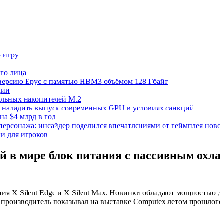
ю игру
го лица
ецверсию Epyc с памятью HBM3 объёмом 128 Гбайт
дии
тельных накопителей M.2
но наладить выпуск современных GPU в условиях санкций
на $4 млрд в год
 персонажа: инсайдер поделился впечатлениями от геймплея ново
ки для игроков
 в мире блок питания с пассивным охл
ия X Silent Edge и X Silent Max. Новинки обладают мощностью д
производитель показывал на выставке Computex летом прошлого