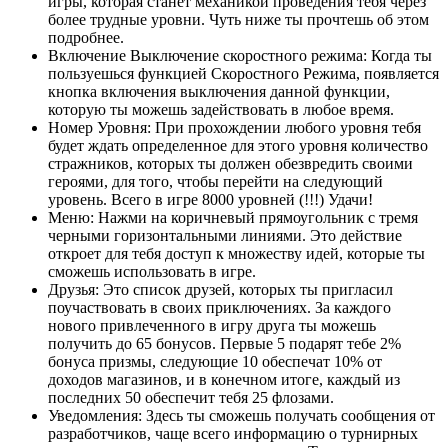
игры, которая станет механикой проведения тебя через
более трудные уровни. Чуть ниже ты прочтешь об этом
подробнее.
Включение Выключение скоростного режима: Когда ты
пользуешься функцией Скоростного Режима, появляется
кнопка включения выключения данной функции,
которую ты можешь задействовать в любое время.
Номер Уровня: При прохождении любого уровня тебя
будет ждать определенное для этого уровня количество
стражников, которых ты должен обезвредить своими
героями, для того, чтобы перейти на следующий
уровень. Всего в игре 8000 уровней (!!!) Удачи!
Меню: Нажми на коричневый прямоугольник с тремя
черными горизонтальными линиями. Это действие
откроет для тебя доступ к множеству идей, которые ты
сможешь использовать в игре.
Друзья: Это список друзей, которых ты пригласил
поучаствовать в своих приключениях. За каждого
нового привлеченного в игру друга ты можешь
получить до 65 бонусов. Первые 5 подарят тебе 2%
бонуса призмы, следующие 10 обеспечат 10% от
доходов магазинов, и в конечном итоге, каждый из
последних 50 обеспечит тебя 25 флозами.
Уведомления: Здесь ты сможешь получать сообщения от
разработчиков, чаще всего информацию о турнирных