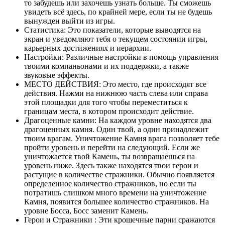
то забудешь или захочешь узнать больше. Ты сможешь
увидеть всё здесь, по крайней мере, если ты не будешь
вынужден выйти из игры.
Статистика: Это показатели, которые выводятся на
экран и уведомляют тебя о текущем состоянии игры,
карьерных достижениях и иерархии.
Настройки: Различные настройки в помощь управления
твоими компаньонами и их поддержки, а также
звуковые эффекты.
МЕСТО ДЕЙСТВИЯ: Это место, где происходят все
действия. Нажми на нижнюю часть слева или справа
этой площадки для того чтобы переместиться к
границам места, в котором происходит действие.
Драгоценные камни: На каждом уровне находятся два
драгоценных камня. Один твой, а один принадлежит
твоим врагам. Уничтожение Камня врага позволяет тебе
пройти уровень и перейти на следующий. Если же
уничтожается твой Камень, ты возвращаешься на
уровень ниже. Здесь также находятся твои герои и
растущие в количестве стражники. Обычно появляется
определенное количество стражников, но если ты
потратишь слишком много времени на уничтожение
Камня, появится большее количество стражников. На
уровне Босса, Босс заменит Камень.
Герои и Стражники : Эти крошечные парни сражаются