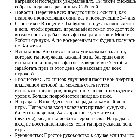
наградах и последних уведомлениях. Ты также сможешь
собрать подарки с различных Событий.
Новости: Перечень всех предстоящих Событий, как
правило происходящих один раз в последующие 3-4 дня.
Счастливое Вращение: Ты будешь получать один жетон
в день, чтобы вращать игральный автомат, это даст тебе
возможность зарабатывать флозы, равно как и Монки
Роботи сундуки. А по воскресеньям ты будешь получать
по 3-и жетона.
Испытания: Это список твоих уникальных заданий,
которые ты получаешь каждый день. Заверши одно
испытание и получи 5 флозов. Заверши все 5, чтобы
заработать приз (в этот день одинаковый для всех
игроков).
Библиотека: Это список улучшения пассивной энергии,
владельцем которой ты можешь стать путем
использования шаров, полученных после прохождения
уровня. Больше подробностей найдешь ниже.
Награда за Вход: Здесь есть награды за каждый день
игры. Награды за вход включают: призмы, сундуки,
билеты нападения, 2-х скоростные ускорители
(режимы), медали за особого героя и флоз. Награды за
вход не восстанавливаются, если ты пропускаешь день
игры.
Руководство: Простое руководство в случае если ты что-