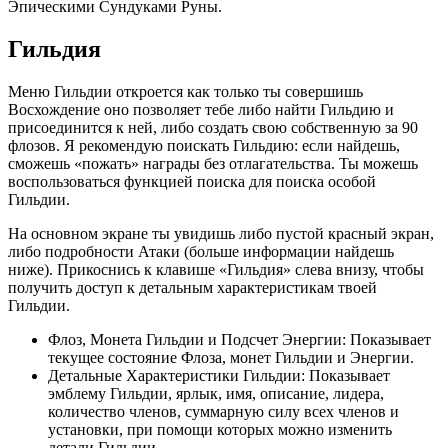
Эпическими Сундуками Руны.
Гильдия
Меню Гильдии откроется как только ты совершишь
Восхождение оно позволяет тебе либо найти Гильдию и
присоединится к ней, либо создать свою собственную за 90
флозов. Я рекомендую поискать Гильдию: если найдешь,
сможешь «пожать» награды без отлагательства. Ты можешь
воспользоваться функцией поиска для поиска особой
Гильдии.
На основном экране ты увидишь либо пустой красный экран,
либо подробности Атаки (больше информации найдешь
ниже). Прикоснись к клавише «Гильдия» слева внизу, чтобы
получить доступ к детальным характеристикам твоей
Гильдии.
Флоз, Монета Гильдии и Подсчет Энергии: Показывает
текущее состояние Флоза, монет Гильдии и Энергии.
Детальные Характеристики Гильдии: Показывает
эмблему Гильдии, ярлык, имя, описание, лидера,
количество членов, суммарную силу всех членов и
установки, при помощи которых можно изменить
детали Гильдии.