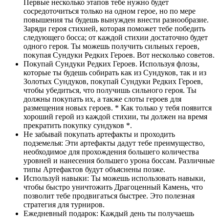
Первые несколько этапов тебе нужно будет
сосредоточиться только на одном герое, но по мере
повышения ты будешь вынужден внести разнообразие.
Заряди героя стихией, которая поможет тебе победить
следующего босса; от каждой стихии достаточно будет
одного героя. Ты можешь получить сильных героев,
покупая Сундуки Редких Героев. Вот несколько советов.
Покупай Сундуки Редких Героев. Используя флозы,
которые ты будешь собирать как из Сундуков, так и из
Золотых Сундуков, покупай Сундуки Редких Героев,
чтобы убедиться, что получишь сильного героя. Ты
должны покупать их, а также слоты героев для
размещения новых героев. * Как только у тебя появится
хороший герой из каждой стихии, ты должен на время
прекратить покупку сундуков *.
Не забывай покупать артефакты и проходить
подземелья: Эти артефакты дадут тебе преимущество,
необходимое для прохождения большего количества
уровней и нанесения большего урона боссам. Различные
типы Артефактов будут объяснены позже.
Используй навыки: Ты можешь использовать навыки,
чтобы быстро уничтожить Драгоценный Камень, что
позволит тебе продвигаться быстрее. Это полезная
стратегия для турниров.
Ежедневный подарок: Каждый день ты получаешь