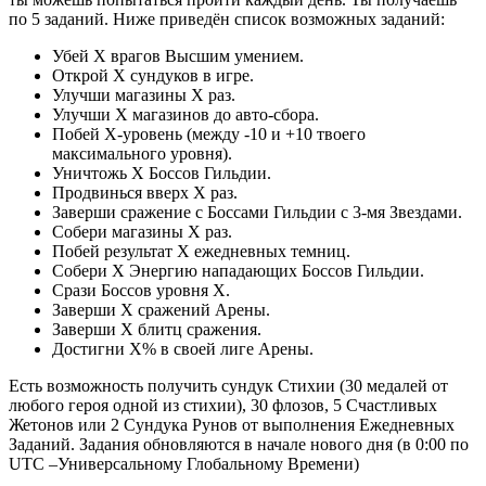
по 5 заданий. Ниже приведён список возможных заданий:
Убей Х врагов Высшим умением.
Открой Х сундуков в игре.
Улучши магазины Х раз.
Улучши Х магазинов до авто-сбора.
Побей Х-уровень (между -10 и +10 твоего
максимального уровня).
Уничтожь Х Боссов Гильдии.
Продвинься вверх Х раз.
Заверши сражение с Боссами Гильдии с 3-мя Звездами.
Собери магазины Х раз.
Побей результат Х ежедневных темниц.
Собери Х Энергию нападающих Боссов Гильдии.
Срази Боссов уровня Х.
Заверши Х сражений Арены.
Заверши Х блитц сражения.
Достигни Х% в своей лиге Арены.
Есть возможность получить сундук Стихии (30 медалей от
любого героя одной из стихии), 30 флозов, 5 Счастливых
Жетонов или 2 Сундука Рунов от выполнения Ежедневных
Заданий. Задания обновляются в начале нового дня (в 0:00 по
UTC –Универсальному Глобальному Времени)