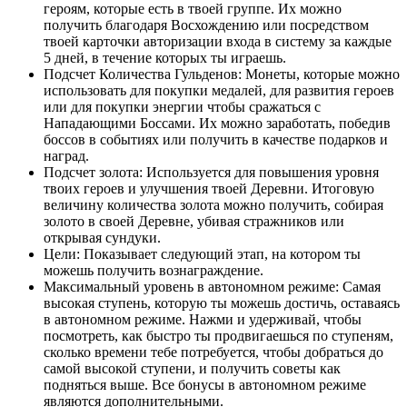
героям, которые есть в твоей группе. Их можно
получить благодаря Восхождению или посредством
твоей карточки авторизации входа в систему за каждые
5 дней, в течение которых ты играешь.
Подсчет Количества Гульденов: Монеты, которые можно
использовать для покупки медалей, для развития героев
или для покупки энергии чтобы сражаться с
Нападающими Боссами. Их можно заработать, победив
боссов в событиях или получить в качестве подарков и
наград.
Подсчет золота: Используется для повышения уровня
твоих героев и улучшения твоей Деревни. Итоговую
величину количества золота можно получить, собирая
золото в своей Деревне, убивая стражников или
открывая сундуки.
Цели: Показывает следующий этап, на котором ты
можешь получить вознаграждение.
Максимальный уровень в автономном режиме: Самая
высокая ступень, которую ты можешь достичь, оставаясь
в автономном режиме. Нажми и удерживай, чтобы
посмотреть, как быстро ты продвигаешься по ступеням,
сколько времени тебе потребуется, чтобы добраться до
самой высокой ступени, и получить советы как
подняться выше. Все бонусы в автономном режиме
являются дополнительными.