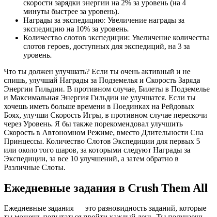
скорости зарядки энергии на 2% за уровень (на 4
минуты быстрее за уровень).
Награды за экспедицию: Увеличение награды за
экспедицию на 10% за уровень.
Количество слотов экспедиции: Увеличение количества
слотов героев, доступных для экспедиций, на 3 за
уровень.
Что ты должен улучшать? Если ты очень активный и не
спишь, улучшай Награды за Подземелья и Скорость Заряда
Энергии Гильдии. В противном случае, Билеты в Подземелье
и Максимальная Энергия Гильдии не улучшатся. Если ты
хочешь иметь больше времени в Поединках на Рейдовых
Боях, улучши Скорость Игры, в противном случае перескочи
через Уровень. Я бы также порекомендовал улучшить
Скорость в Автономном Режиме, вместо Длительности Сна
Принцессы. Количество Слотов Экспедиции для первых 5
или около того шаров, за которыми следуют Награды за
Экспедиции, за все 10 улучшений, а затем обратно в
Различные Слоты.
Ежедневные задания в Crush Them All
Ежедневные задания — это разновидность заданий, которые
ты можешь попытаться пройти каждый день. Ты получаешь