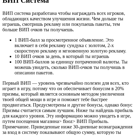
ВИП Система
ВИП система разработана чтобы награждать всех игроков,
обладающих качеством улучшения жизни. Чем дольше ты
играешь, смотришь рекламу или покупаешь пакеты, тем
больше ВИП очков ты получаешь.
1 ВИП-балл за просмотренное объявление. Это
включает в себя рекламу сундука с золотом, 2-х
скоростную рекламу и мгновенную золотую рекламу.
10 ВИП очков за день, в который ты играешь
100 ВИП-баллов за единицу потраченной валюты. Ты
можешь увидеть, сколько ВИП-очков ты получишь в
описании пакетов.
Первый ВИП — уровень чрезвычайно полезен для всех, кто
играет в игру, потому что он обеспечивает бонусом в 20%
призмы, который является основным методом увеличения
твоей общей мощи в игре и поможет тебе быстрее
продвигаться. Предусмотрены и другие бонусы, однако бонус
Призмы считается самым лучшим. Ниже ты найдешь прибыль
для каждого уровня. Эту информацию можно увидеть в игре,
путем посещения магазина> flooz> ВИП Прибыль.
Примечание. Приведенные ниже 30-дневные вознаграждения
за вход в систему показывают общую сумму, которую ты