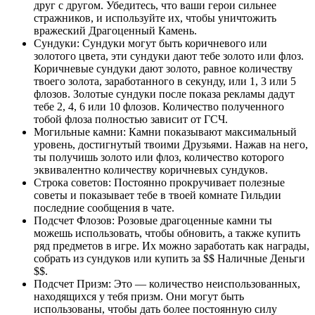
друг с другом. Убедитесь, что ваши герои сильнее
стражников, и используйте их, чтобы уничтожить
вражеский Драгоценный Камень.
Сундуки: Сундуки могут быть коричневого или
золотого цвета, эти сундуки дают тебе золото или флоз.
Коричневые сундуки дают золото, равное количеству
твоего золота, заработанного в секунду, или 1, 3 или 5
флозов. Золотые сундуки после показа рекламы дадут
тебе 2, 4, 6 или 10 флозов. Количество полученного
тобой флоза полностью зависит от ГСЧ.
Могильные камни: Камни показывают максимальный
уровень, достигнутый твоими Друзьями. Нажав на него,
ты получишь золото или флоз, количество которого
эквивалентно количеству коричневых сундуков.
Строка советов: Постоянно прокручивает полезные
советы и показывает тебе в твоей комнате Гильдии
последние сообщения в чате.
Подсчет Флозов: Розовые драгоценные камни ты
можешь использовать, чтобы обновить, а также купить
ряд предметов в игре. Их можно заработать как награды,
собрать из сундуков или купить за $$ Наличные Деньги
$$.
Подсчет Призм: Это — количество неиспользованных,
находящихся у тебя призм. Они могут быть
использованы, чтобы дать более постоянную силу