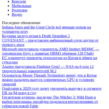
Консоли
Мобильные
Рецензии
Видео
Последнее обновление
Indiana Jones and the Great Circle всё меньше похож на
успешную игру
Кодзима заснул играя в Death Stranding 2
COVENANT – представлен амбициозный соулс-шутер от
первого лица
Microsoft представила ускоритель AMD Instinct MI300C —
спецверсию Epyc с памятью HBM3 объёмом 128 Гбайт
ЕС планирует привлечь технологии из Китая в обмен на
субсидии
Asustor представила Flashstor Gen2 — NAS на 6 или 12
твердотельных накопителей M.2
Основатель Moore Threads Technology верит, что в Китае
можно наладить выпуск современных GPU в условиях
санкций
Qualcomm к 2029 году хочет увеличить выручку в сегменте
ПК на $4 млрд в год
Гигантские курицы, наследие The Witcher 3: Wild Hunt и
выбор персонажа: инсайдер поделился впечатлениями от
геймплея новой Fable