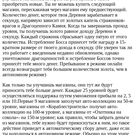
приобретать новые. Ты не можешь купить следующий
магазин, перескакивая через магазин ему предшествующий.
Количество денег, которое твоя Деревня зарабатывает в
секунду, напрямую зависит от золотых капель стражников-
врагов и Драгоценного Камня. Когда ты завершаешь проход
уровня, ты получаешь золото равное доходу Деревни в
секунду. Каждый стражник сбрасывает одну пятую от этого
количества. Истребление Босса принесет тебе награду в 15-
кратном размере от твоего дохода в секунду. (Не уверен так ли
это работает с введенным недавно обновлением, однако
уничтожение драгоценностей и истребление Боссов точно
принесёт тебе много денег. Пребывание в режиме онлайн
всегда вознаградит тебя большим количеством золота, чем в
автономном режиме)
Как только ты улучшишь магазины, они тут же будут
приносить тебе больше денег. Каждые 25 уровней будет
осуществляться поддержка путем умножения прибыли на 2, 5
или 10.Первые 9 магазинов заполучат авто-коллекцию на 50-м
уровне, магазины от «Кораблестроитель» получат авто-
коллекцию на 100-м уровне, а магазины от «Охотника на
сокола»- на 150-м уровне; как правило, чтобы забрать деньги
из магазинов, тебе нужно будет прикоснуться к ним, но такое
действие приведет к автоматическому сбору денег, даже если
ты находишься в автономном режиме. Обычно на этом этапе