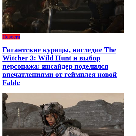
Новости
Гигантские курицы, наследие The
Witcher 3: Wild Hunt и выбор
персонажа: инсайдер поделился
впечатлениями от геймплея новой
Fable