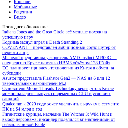
Консоли
Мобильные
Рецензии
Видео
Последнее обновление
Indiana Jones and the Great Circle всё меньше похож на
успешную игру
Кодзима заснул играя в Death Stranding 2
COVENANT – представлен амбициозный соулс-шутер от
первого лица
Microsoft представила ускоритель AMD Instinct MI300C —
спецверсию Epyc с памятью HBM3 объёмом 128 Гбайт
ЕС планирует привлечь технологии из Китая в обмен на
субсидии
Asustor представила Flashstor Gen2 — NAS на 6 или 12
твердотельных накопителей M.2
Основатель Moore Threads Technology верит, что в Китае
можно наладить выпуск современных GPU в условиях
санкций
Qualcomm к 2029 году хочет увеличить выручку в сегменте
ПК на $4 млрд в год
Гигантские курицы, наследие The Witcher 3: Wild Hunt и
выбор персонажа: инсайдер поделился впечатлениями от
геймплея новой Fable