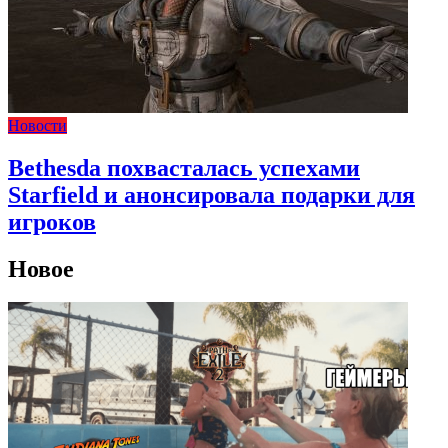
Новости
Bethesda похвасталась успехами
Starfield и анонсировала подарки для
игроков
Новое