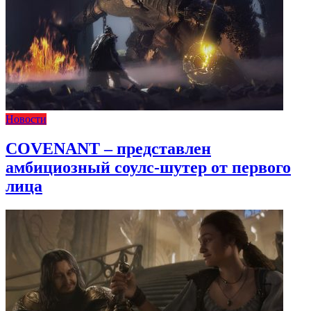
Новости
COVENANT – представлен
амбициозный соулс-шутер от первого
лица