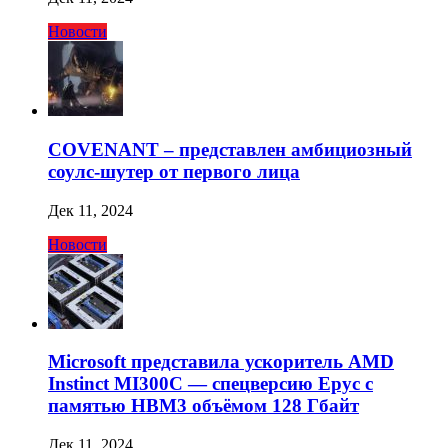
Новости
COVENANT – представлен амбициозный
соулс-шутер от первого лица
Дек 11, 2024
Новости
Microsoft представила ускоритель AMD
Instinct MI300C — спецверсию Epyc с
памятью HBM3 объёмом 128 Гбайт
Дек 11, 2024