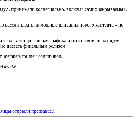
 DayZ, принимали коллегиально, включая самих закрываемых,
, но рассчитывать на мощные вливания нового контента – не
ительная устаревающая графика и отсутствие новых идей,
ено назвать финальным релизом.
m members for their contribution.
a6nKH4KcW
льянцы открыли предзаказы