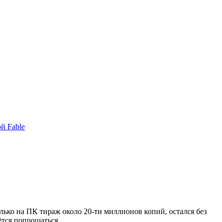
й Fable
ько на ПК тираж около 20-ти миллионов копий, остался без
дётся попрощаться.