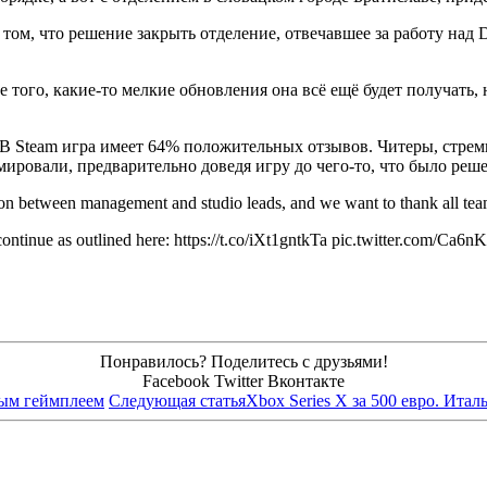
 том, что решение закрыть отделение, отвечавшее за работу над
ее того, какие-то мелкие обновления она всё ещё будет получать
 В Steam игра имеет 64% положительных отзывов. Читеры, стрем
ировали, предварительно доведя игру до чего-то, что было реш
sion between management and studio leads, and we want to thank all tea
 continue as outlined here: https://t.co/iXt1gntkTa pic.twitter.com/C
Понравилось? Поделитесь с друзьями!
Facebook
Twitter
Вконтакте
рвым геймплеем
Следующая статья
Xbox Series X за 500 евро. Ита