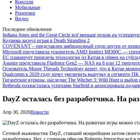
Консоли
Мобильные
Рецензии
Видео
Последнее обновление
Indiana Jones and the Great Circle всё меньше похож на успешну
Кодзима заснул играя в Death Stranding 2
COVENANT – представлен амбициозный соулс-шутер от перво
Microsoft представила ускоритель AMD Instinct MI300C — сп
ЕС планирует привлечь технологии из Китая в обмен на субси
Asustor представила Flashstor Gen2 — NAS на 6 или 12 твердо
Основатель Moore Threads Technology верит, что в Китае мож
Qualcomm к 2029 году хочет увеличить выручку в сегменте ПК 
Гигантские курицы, наследие The Witcher 3: Wild Hunt и выбор
Bethesda похвасталась успехами Starfield и анонсировала подар
DayZ осталась без разработчика. На ра
Апр 30, 2020
Новости
Сетевой выживастик DayZ, ставший мощнейшим хитом своего вре
разработчика. Нет, с главным офисом Bohemia Interactive всё в