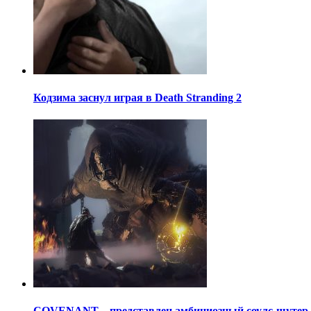
Кодзима заснул играя в Death Stranding 2
COVENANT – представлен амбициозный соулс-шутер о