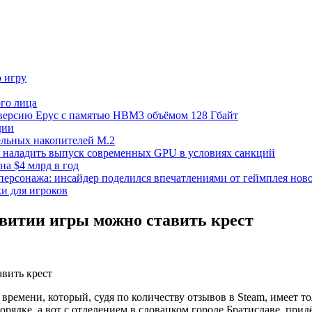
ю игру
го лица
ецверсию Epyc с памятью HBM3 объёмом 128 Гбайт
дии
тельных накопителей M.2
но наладить выпуск современных GPU в условиях санкций
на $4 млрд в год
 персонажа: инсайдер поделился впечатлениями от геймплея ново
ки для игроков
звитии игры можно ставить крест
мени, который, судя по количеству отзывов в Steam, имеет тол
 порядке, а вот с отделением в словацком городе Братиславе, при