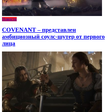
Новости
COVENANT – представлен
амбициозный соулс-шутер от первого
лица