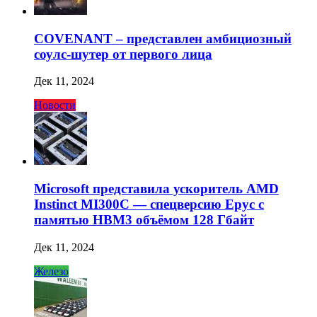
COVENANT – представлен амбициозный
соулс-шутер от первого лица
Дек 11, 2024
Новости
Microsoft представила ускоритель AMD
Instinct MI300C — спецверсию Epyc с
памятью HBM3 объёмом 128 Гбайт
Дек 11, 2024
Железо