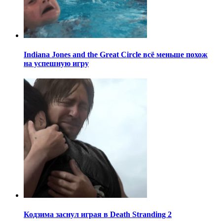
Indiana Jones and the Great Circle всё меньше похож
на успешную игру
Кодзима заснул играя в Death Stranding 2