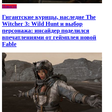
Новости
Гигантские курицы, наследие The
Witcher 3: Wild Hunt и выбор
персонажа: инсайдер поделился
впечатлениями от геймплея новой
Fable