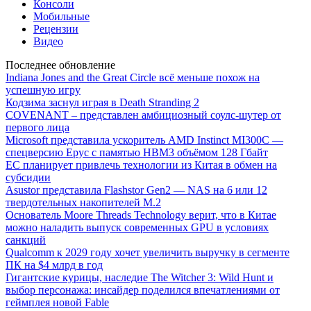
Консоли
Мобильные
Рецензии
Видео
Последнее обновление
Indiana Jones and the Great Circle всё меньше похож на
успешную игру
Кодзима заснул играя в Death Stranding 2
COVENANT – представлен амбициозный соулс-шутер от
первого лица
Microsoft представила ускоритель AMD Instinct MI300C —
спецверсию Epyc с памятью HBM3 объёмом 128 Гбайт
ЕС планирует привлечь технологии из Китая в обмен на
субсидии
Asustor представила Flashstor Gen2 — NAS на 6 или 12
твердотельных накопителей M.2
Основатель Moore Threads Technology верит, что в Китае
можно наладить выпуск современных GPU в условиях
санкций
Qualcomm к 2029 году хочет увеличить выручку в сегменте
ПК на $4 млрд в год
Гигантские курицы, наследие The Witcher 3: Wild Hunt и
выбор персонажа: инсайдер поделился впечатлениями от
геймплея новой Fable