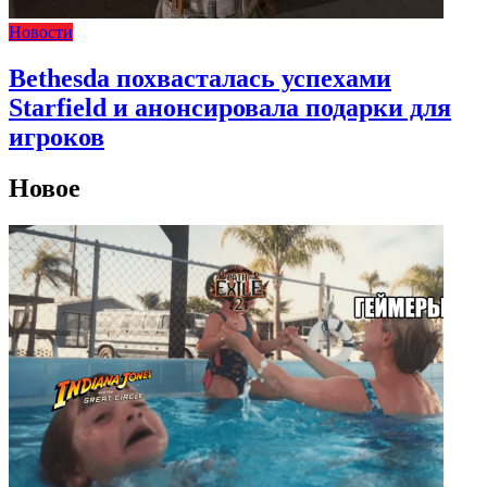
Новости
Bethesda похвасталась успехами
Starfield и анонсировала подарки для
игроков
Новое