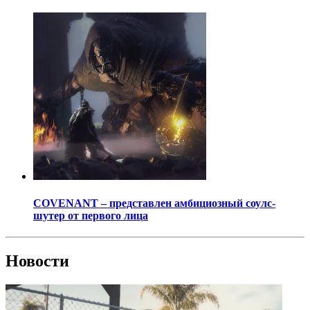
COVENANT – представлен амбициозный соулс-
шутер от первого лица
Новости