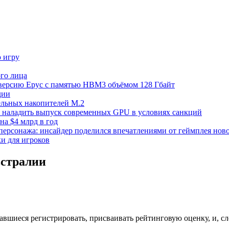
ю игру
го лица
ецверсию Epyc с памятью HBM3 объёмом 128 Гбайт
дии
тельных накопителей M.2
но наладить выпуск современных GPU в условиях санкций
на $4 млрд в год
 персонажа: инсайдер поделился впечатлениями от геймплея ново
ки для игроков
встралии
завшиеся регистрировать, присваивать рейтинговую оценку, и, с