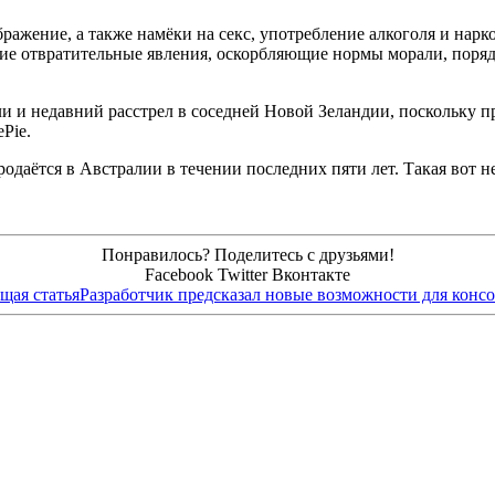
бражение, а также намёки на секс, употребление алкоголя и нар
очие отвратительные явления, оскорбляющие нормы морали, пор
и и недавний расстрел в соседней Новой Зеландии, поскольку п
Pie.
одаётся в Австралии в течении последних пяти лет. Такая вот н
Понравилось? Поделитесь с друзьями!
Facebook
Twitter
Вконтакте
щая статья
Разработчик предсказал новые возможности для конс