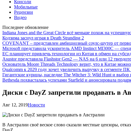
Консоли
Мобильные
Рецензии
Видео
Последнее обновление
Indiana Jones and the Great Circle всё меньше похож на успешну
Кодзима заснул играя в Death Stranding 2
COVENANT – представлен амбициозный соулс-шутер от перво
Microsoft представила ускоритель AMD Instinct MI300C — сп
ЕС планирует привлечь технологии из Китая в обмен на субси
Asustor представила Flashstor Gen2 — NAS на 6 или 12 твердо
Основатель Moore Threads Technology верит, что в Китае мож
Qualcomm к 2029 году хочет увеличить выручку в сегменте ПК 
Гигантские курицы, наследие The Witcher 3: Wild Hunt и выбор
Bethesda похвасталась успехами Starfield и анонсировала подар
Диски с DayZ запретили продавать в А
Авг 12, 2019
Новости
В Австралии своё веское слово сказали местные цензоры, отка
DayZ.