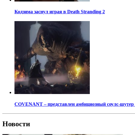
Кодзима заснул играя в Death Stranding 2
COVENANT – представлен амбициозный соулс-шутер о
Новости