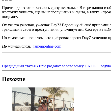
Причин для этого оказалось сразу несколько. В игре нашли изо
жестоких убийств, сцены непослушания и бунта, а также «пр
людьми».
Ох уж эта ужасная, ужасная DayZ! Вдогонку ей ещё припомнил
трансляции своего преступления, упомянул имя блогера PewDie
Но самое смешное в том, что цифровая версия DayZ успешно пр
По материалам:
gameinonline.com
Предыдущая статья
В Epic раздают головоломку GNOG
Следую
Похожие