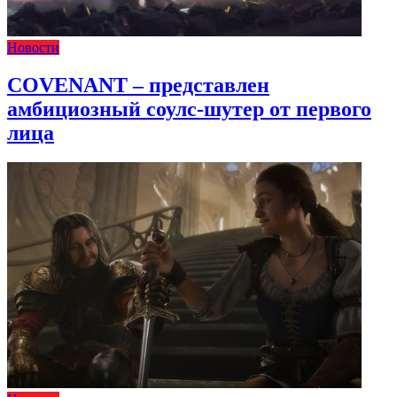
Новости
COVENANT – представлен
амбициозный соулс-шутер от первого
лица