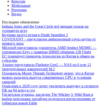
Консоли
Мобильные
Рецензии
Видео
Последнее обновление
Indiana Jones and the Great Circle всё меньше похож на
успешную игру
Кодзима заснул играя в Death Stranding 2
COVENANT – представлен амбициозный соулс-шутер от
первого лица
Microsoft представила ускоритель AMD Instinct MI300C —
спецверсию Epyc с памятью HBM3 объёмом 128 Гбайт
ЕС планирует привлечь технологии из Китая в обмен на
субсидии
Asustor представила Flashstor Gen2 — NAS на 6 или 12
твердотельных накопителей M.2
Основатель Moore Threads Technology верит, что в Китае
можно наладить выпуск современных GPU в условиях
санкций
Qualcomm к 2029 году хочет увеличить выручку в сегменте
ПК на $4 млрд в год
Гигантские курицы, наследие The Witcher 3: Wild Hunt и
выбор персонажа: инсайдер поделился впечатлениями от
геймплея новой Fable