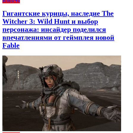
Новости
Гигантские курицы, наследие The
Witcher 3: Wild Hunt и выбор
персонажа: инсайдер поделился
впечатлениями от геймплея новой
Fable