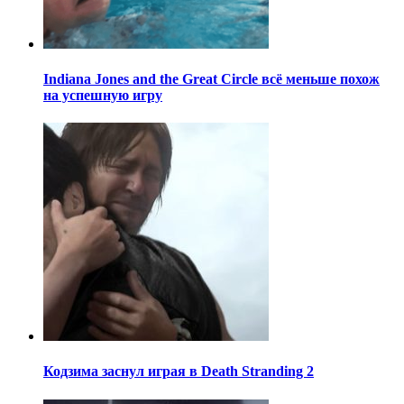
Indiana Jones and the Great Circle всё меньше похож
на успешную игру
Кодзима заснул играя в Death Stranding 2