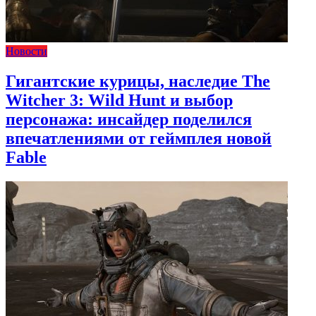
Новости
Гигантские курицы, наследие The
Witcher 3: Wild Hunt и выбор
персонажа: инсайдер поделился
впечатлениями от геймплея новой
Fable