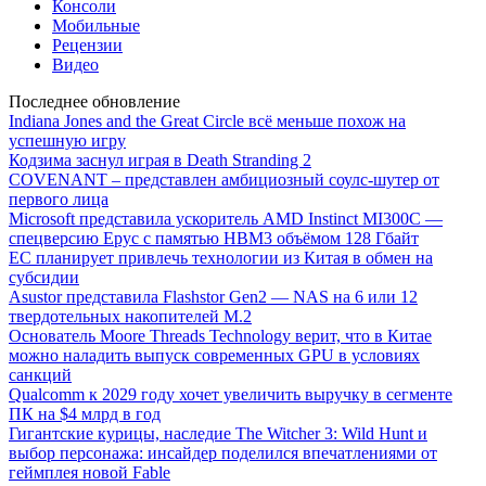
Консоли
Мобильные
Рецензии
Видео
Последнее обновление
Indiana Jones and the Great Circle всё меньше похож на
успешную игру
Кодзима заснул играя в Death Stranding 2
COVENANT – представлен амбициозный соулс-шутер от
первого лица
Microsoft представила ускоритель AMD Instinct MI300C —
спецверсию Epyc с памятью HBM3 объёмом 128 Гбайт
ЕС планирует привлечь технологии из Китая в обмен на
субсидии
Asustor представила Flashstor Gen2 — NAS на 6 или 12
твердотельных накопителей M.2
Основатель Moore Threads Technology верит, что в Китае
можно наладить выпуск современных GPU в условиях
санкций
Qualcomm к 2029 году хочет увеличить выручку в сегменте
ПК на $4 млрд в год
Гигантские курицы, наследие The Witcher 3: Wild Hunt и
выбор персонажа: инсайдер поделился впечатлениями от
геймплея новой Fable