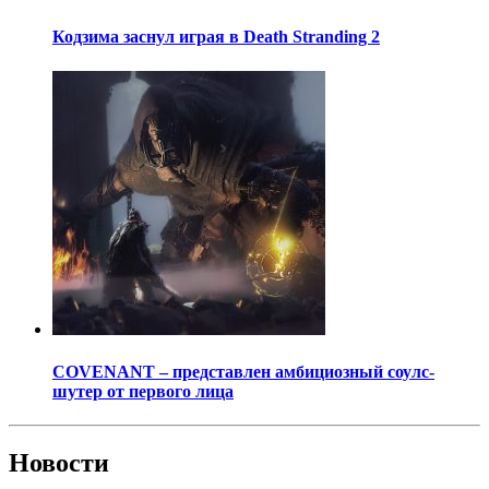
Кодзима заснул играя в Death Stranding 2
COVENANT – представлен амбициозный соулс-
шутер от первого лица
Новости