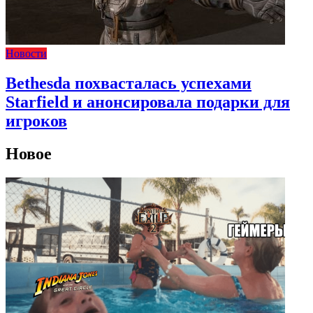
Новости
Bethesda похвасталась успехами
Starfield и анонсировала подарки для
игроков
Новое