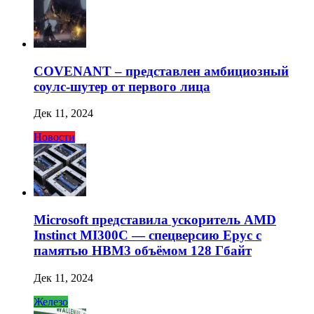
COVENANT – представлен амбициозный
соулс-шутер от первого лица
Дек 11, 2024
Новости
Microsoft представила ускоритель AMD
Instinct MI300C — спецверсию Epyc с
памятью HBM3 объёмом 128 Гбайт
Дек 11, 2024
Железо