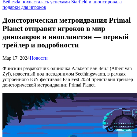
Bethesda похвасталась успехами Starfield и анонсировала
подарки для игроков
Доисторическая метроидвания Primal
Planet отправит игроков в мир
динозавров и инопланетян — первый
трейлер и подробности
Мар 17, 2024
Новости
Финский разработчик-одиночка Альберт ван Зейл (Albert van
Zyl), известный под псевдонимом Seethingswarm, в рамках
устроенного IGN фестиваля Fan Fest 2024 представил трейлер
доисторической метроидвании Primal Planet.