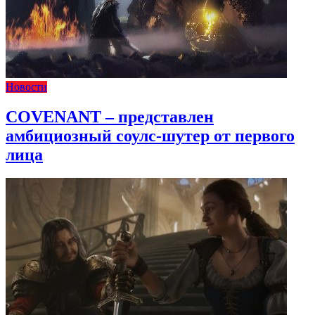
Новости
COVENANT – представлен
амбициозный соулс-шутер от первого
лица