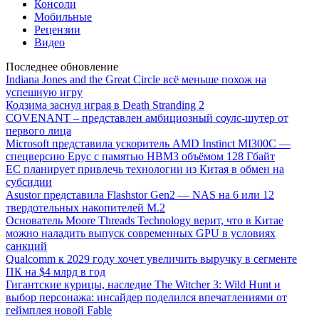
Консоли
Мобильные
Рецензии
Видео
Последнее обновление
Indiana Jones and the Great Circle всё меньше похож на
успешную игру
Кодзима заснул играя в Death Stranding 2
COVENANT – представлен амбициозный соулс-шутер от
первого лица
Microsoft представила ускоритель AMD Instinct MI300C —
спецверсию Epyc с памятью HBM3 объёмом 128 Гбайт
ЕС планирует привлечь технологии из Китая в обмен на
субсидии
Asustor представила Flashstor Gen2 — NAS на 6 или 12
твердотельных накопителей M.2
Основатель Moore Threads Technology верит, что в Китае
можно наладить выпуск современных GPU в условиях
санкций
Qualcomm к 2029 году хочет увеличить выручку в сегменте
ПК на $4 млрд в год
Гигантские курицы, наследие The Witcher 3: Wild Hunt и
выбор персонажа: инсайдер поделился впечатлениями от
геймплея новой Fable