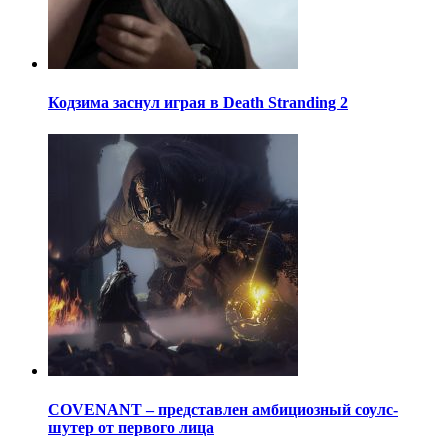
Кодзима заснул играя в Death Stranding 2
COVENANT – представлен амбициозный соулс-
шутер от первого лица