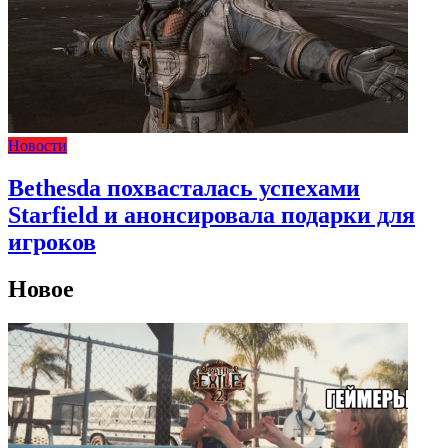
Новости
Bethesda похвасталась успехами
Starfield и анонсировала подарки для
игроков
Новое