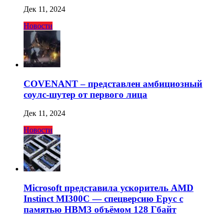
Дек 11, 2024
Новости
COVENANT – представлен амбициозный
соулс-шутер от первого лица
Дек 11, 2024
Новости
Microsoft представила ускоритель AMD
Instinct MI300C — спецверсию Epyc с
памятью HBM3 объёмом 128 Гбайт