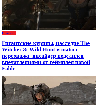
Новости
Гигантские курицы, наследие The
Witcher 3: Wild Hunt и выбор
персонажа: инсайдер поделился
впечатлениями от геймплея новой
Fable