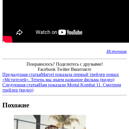
Источник
Понравилось? Поделитесь с друзьями!
Facebook
Twitter
Вконтакте
Предыдущая статья
Marvel показала первый трейлер новых
«Мстителей». Теперь мы знаем название фильма (видео)
Следующая статья
Нам показали Mortal Kombat 11. Смотрим
трейлер (видео)
Похожие