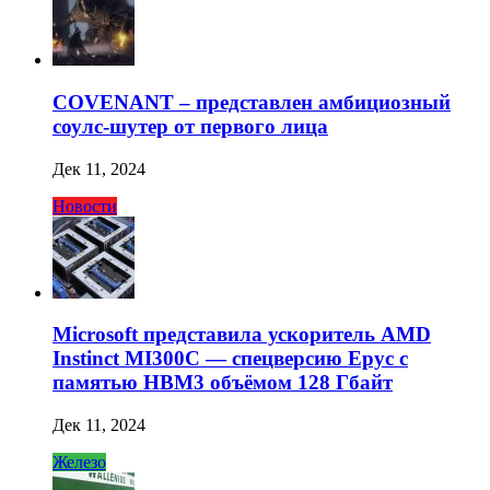
COVENANT – представлен амбициозный
соулс-шутер от первого лица
Дек 11, 2024
Новости
Microsoft представила ускоритель AMD
Instinct MI300C — спецверсию Epyc с
памятью HBM3 объёмом 128 Гбайт
Дек 11, 2024
Железо