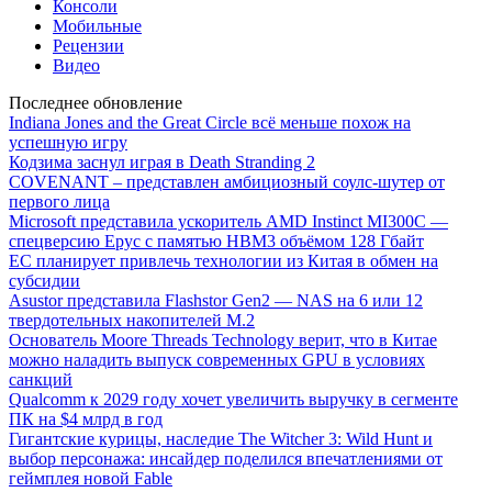
Консоли
Мобильные
Рецензии
Видео
Последнее обновление
Indiana Jones and the Great Circle всё меньше похож на
успешную игру
Кодзима заснул играя в Death Stranding 2
COVENANT – представлен амбициозный соулс-шутер от
первого лица
Microsoft представила ускоритель AMD Instinct MI300C —
спецверсию Epyc с памятью HBM3 объёмом 128 Гбайт
ЕС планирует привлечь технологии из Китая в обмен на
субсидии
Asustor представила Flashstor Gen2 — NAS на 6 или 12
твердотельных накопителей M.2
Основатель Moore Threads Technology верит, что в Китае
можно наладить выпуск современных GPU в условиях
санкций
Qualcomm к 2029 году хочет увеличить выручку в сегменте
ПК на $4 млрд в год
Гигантские курицы, наследие The Witcher 3: Wild Hunt и
выбор персонажа: инсайдер поделился впечатлениями от
геймплея новой Fable