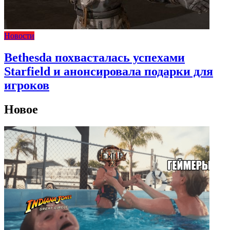
Новости
Bethesda похвасталась успехами
Starfield и анонсировала подарки для
игроков
Новое