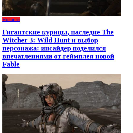
Новости
Гигантские курицы, наследие The
Witcher 3: Wild Hunt и выбор
персонажа: инсайдер поделился
впечатлениями от геймплея новой
Fable