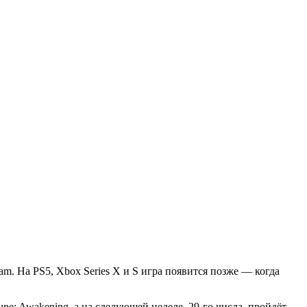
am. На PS5, Xbox Series X и S игра появится позже — когда
e: Awakening, а на следующей неделе, 29-го числа, пройдёт