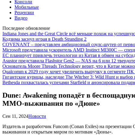
Консоли
Мобильные
Рецензии
Видео
Последнее обновление
Indiana Jones and the Great Circle всё меньше похож на успешну
Кодзима заснул играя в Death Stranding 2
COVENANT – представлен амбициозный соулс-шутер от перво
Microsoft представила ускоритель AMD Instinct MI300C — сп
ЕС планирует привлечь технологии из Китая в обмен на субси
Asustor представила Flashstor Gen2 — NAS на 6 или 12 твердо
Основатель Moore Threads Technology верит, что в Китае мож
Qualcomm к 2029 году хочет увеличить выручку в сегменте ПК 
Гигантские курицы, наследие The Witcher 3: Wild Hunt и выбор
Bethesda похвасталась успехами Starfield и анонсировала подар
Dune: Awakening попадёт в беспощадну
MMO-выживания по «Дюне»
Сен 11, 2024
Новости
Издатель и разработчик Funcom (Conan Exiles) на презентации
выживания и открытым миром по мотивам «Дюны».