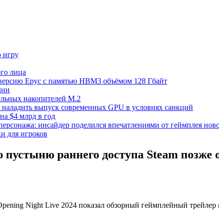
ю игру
го лица
ецверсию Epyc с памятью HBM3 объёмом 128 Гбайт
дии
тельных накопителей M.2
но наладить выпуск современных GPU в условиях санкций
на $4 млрд в год
 персонажа: инсайдер поделился впечатлениями от геймплея ново
ки для игроков
ю пустыню раннего доступа Steam позже
 Opening Night Live 2024 показал обзорный геймплейный трейле