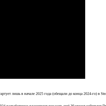
артует лишь в начале 2025 года (обещали до конца 2024-го) в Ste
2024 разработчики планируют показать ещё 30 минут геймплея Dun