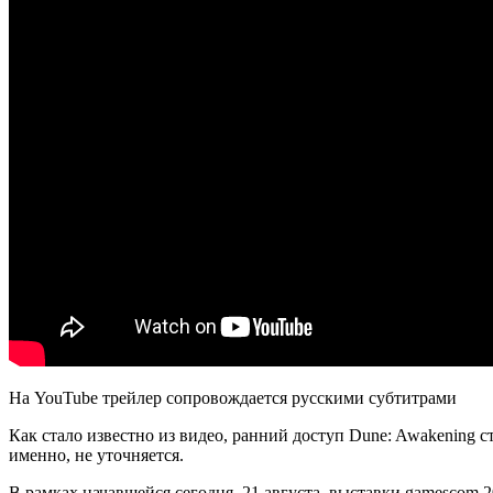
На YouTube трейлер сопровождается русскими субтитрами
Как стало известно из видео, ранний доступ Dune: Awakening ст
именно, не уточняется.
В рамках начавшейся сегодня, 21 августа, выставки gamescom 