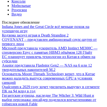
Консоли
Мобильные
Рецензии
Видео
Последнее обновление
Indiana Jones and the Great Circle всё меньше похож на
успешную игру
Кодзима заснул играя в Death Stranding 2
COVENANT – представлен амбициозный соулс-шутер от
первого лица
Microsoft представила ускоритель AMD Instinct MI300C —
спецверсию Epyc с памятью HBM3 объёмом 128 Гбайт
ЕС планирует привлечь технологии из Китая в обмен на
субсидии
Asustor представила Flashstor Gen2 — NAS на 6 или 12
твердотельных накопителей M.2
Основатель Moore Threads Technology верит, что в Китае
можно наладить выпуск современных GPU в условиях
санкций
Qualcomm к 2029 году хочет увеличить выручку в сегменте
ПК на $4 млрд в год
Гигантские курицы, наследие The Witcher 3: Wild Hunt и
выбор персонажа: инсайдер поделился впечатлениями от
геймплея новой Fable