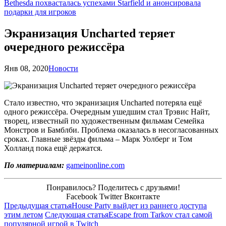
Bethesda похвасталась успехами Starfield и анонсировала
подарки для игроков
Экранизация Uncharted теряет
очередного режиссёра
Янв 08, 2020
Новости
Стало известно, что экранизация Uncharted потеряла ещё
одного режиссёра. Очередным ушедшим стал Трэвис Найт,
творец, известный по художественным фильмам Семейка
Монстров и Бамблби. Проблема оказалась в несогласованных
сроках. Главные звёзды фильма – Марк Уолберг и Том
Холланд пока ещё держатся.
По материалам:
gameinonline.com
Понравилось? Поделитесь с друзьями!
Facebook
Twitter
Вконтакте
Предыдущая статья
House Party выйдет из раннего доступа
этим летом
Следующая статья
Escape from Tarkov стал самой
популярной игрой в Twitch