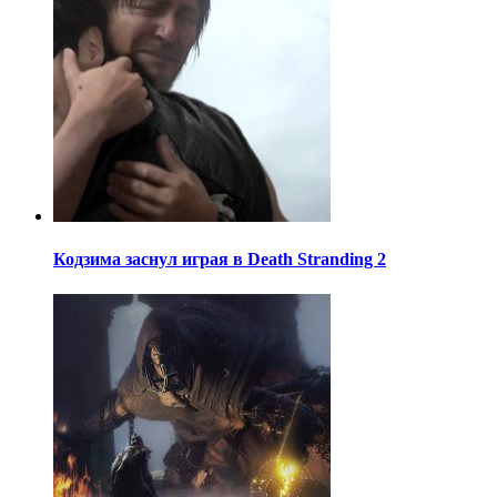
Кодзима заснул играя в Death Stranding 2