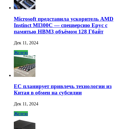
Microsoft представила ускоритель AMD
Instinct MI300C — спецверсию Epyc с
памятью HBM3 объёмом 128 Гбайт
Дек 11, 2024
Железо
ЕС планирует привлечь технологии из
Китая в обмен на субсидии
Дек 11, 2024
Железо