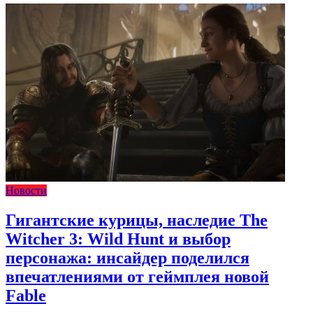
Новости
Гигантские курицы, наследие The
Witcher 3: Wild Hunt и выбор
персонажа: инсайдер поделился
впечатлениями от геймплея новой
Fable