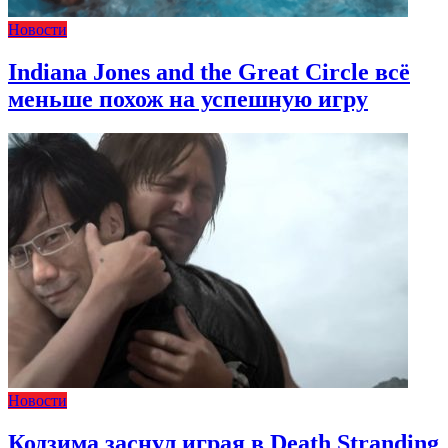
Новости
Indiana Jones and the Great Circle всё
меньше похож на успешную игру
Новости
Кодзима заснул играя в Death Stranding