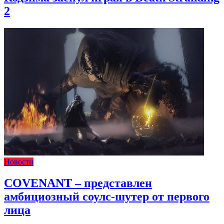
2
Новости
COVENANT – представлен
амбициозный соулс-шутер от первого
лица