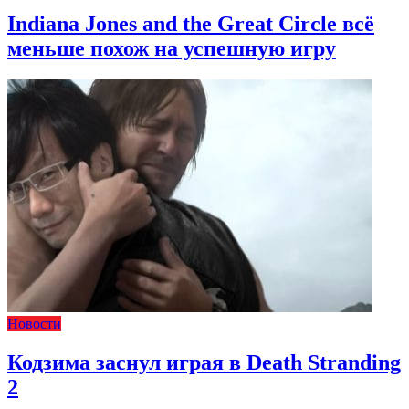
Indiana Jones and the Great Circle всё
меньше похож на успешную игру
Новости
Кодзима заснул играя в Death Stranding
2