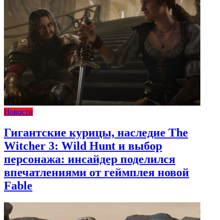
Новости
Гигантские курицы, наследие The
Witcher 3: Wild Hunt и выбор
персонажа: инсайдер поделился
впечатлениями от геймплея новой
Fable