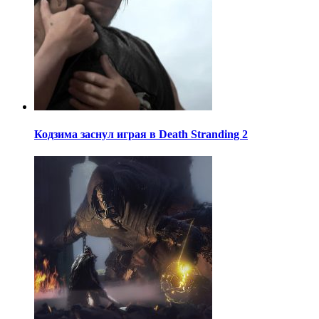
Кодзима заснул играя в Death Stranding 2