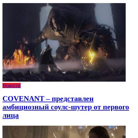
Новости
COVENANT – представлен
амбициозный соулс-шутер от первого
лица