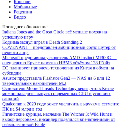
Консоли
Мобильные
Рецензии
Видео
Последнее обновление
Indiana Jones and the Great Circle всё меньше похож на
успешную игру
Кодзима заснул играя в Death Stranding 2
COVENANT – представлен амбициозный соулс-шутер от
первого лица
Microsoft представила ускоритель AMD Instinct MI300C —
спецверсию Epyc с памятью HBM3 объёмом 128 Гбайт
ЕС планирует привлечь технологии из Китая в обмен на
субсидии
Asustor представила Flashstor Gen2 — NAS на 6 или 12
твердотельных накопителей M.2
Основатель Moore Threads Technology верит, что в Китае
можно наладить выпуск современных GPU в условиях
санкций
Qualcomm к 2029 году хочет увеличить выручку в сегменте
ПК на $4 млрд в год
Гигантские курицы, наследие The Witcher 3: Wild Hunt и
выбор персонажа: инсайдер поделился впечатлениями от
геймплея новой Fable