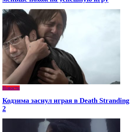
Новости
Кодзима заснул играя в Death Stranding
2