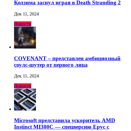
Кодзима заснул играя в Death Stranding 2
Дек 11, 2024
Новости
COVENANT – представлен амбициозный
соулс-шутер от первого лица
Дек 11, 2024
Новости
Microsoft представила ускоритель AMD
Instinct MI300C — спецверсию Epyc с