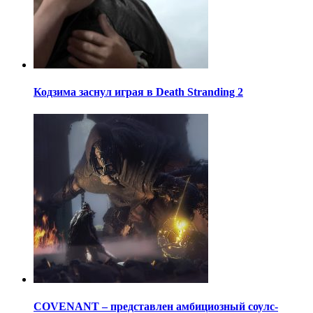
Кодзима заснул играя в Death Stranding 2
COVENANT – представлен амбициозный соулс-