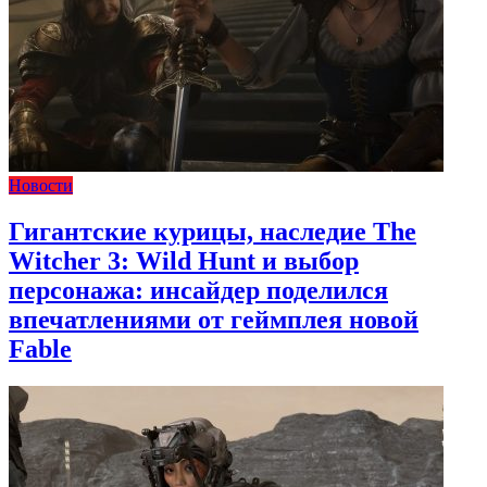
Новости
Гигантские курицы, наследие The
Witcher 3: Wild Hunt и выбор
персонажа: инсайдер поделился
впечатлениями от геймплея новой
Fable