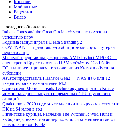
Консоли
Мобильные
Рецензии
Видео
Последнее обновление
Indiana Jones and the Great Circle всё меньше похож на
успешную игру
Кодзима заснул играя в Death Stranding 2
COVENANT – представлен амбициозный соулс-шутер от
первого лица
Microsoft представила ускоритель AMD Instinct MI300C —
спецверсию Epyc с памятью HBM3 объёмом 128 Гбайт
ЕС планирует привлечь технологии из Китая в обмен на
субсидии
Asustor представила Flashstor Gen2 — NAS на 6 или 12
твердотельных накопителей M.2
Основатель Moore Threads Technology верит, что в Китае
можно наладить выпуск современных GPU в условиях
санкций
Qualcomm к 2029 году хочет увеличить выручку в сегменте
ПК на $4 млрд в год
Гигантские курицы, наследие The Witcher 3: Wild Hunt и
выбор персонажа: инсайдер поделился впечатлениями от
геймплея новой Fable