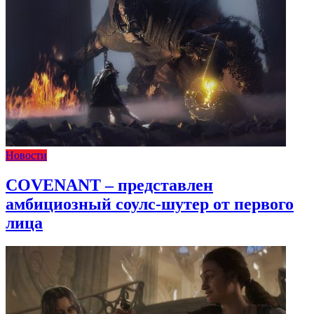
Новости
COVENANT – представлен
амбициозный соулс-шутер от первого
лица