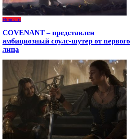
Новости
COVENANT – представлен
амбициозный соулс-шутер от первого
лица