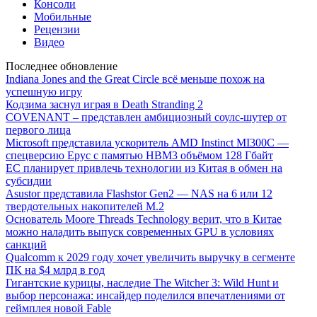
Консоли
Мобильные
Рецензии
Видео
Последнее обновление
Indiana Jones and the Great Circle всё меньше похож на
успешную игру
Кодзима заснул играя в Death Stranding 2
COVENANT – представлен амбициозный соулс-шутер от
первого лица
Microsoft представила ускоритель AMD Instinct MI300C —
спецверсию Epyc с памятью HBM3 объёмом 128 Гбайт
ЕС планирует привлечь технологии из Китая в обмен на
субсидии
Asustor представила Flashstor Gen2 — NAS на 6 или 12
твердотельных накопителей M.2
Основатель Moore Threads Technology верит, что в Китае
можно наладить выпуск современных GPU в условиях
санкций
Qualcomm к 2029 году хочет увеличить выручку в сегменте
ПК на $4 млрд в год
Гигантские курицы, наследие The Witcher 3: Wild Hunt и
выбор персонажа: инсайдер поделился впечатлениями от
геймплея новой Fable