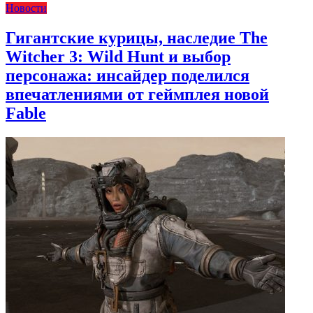
Новости
Гигантские курицы, наследие The
Witcher 3: Wild Hunt и выбор
персонажа: инсайдер поделился
впечатлениями от геймплея новой
Fable