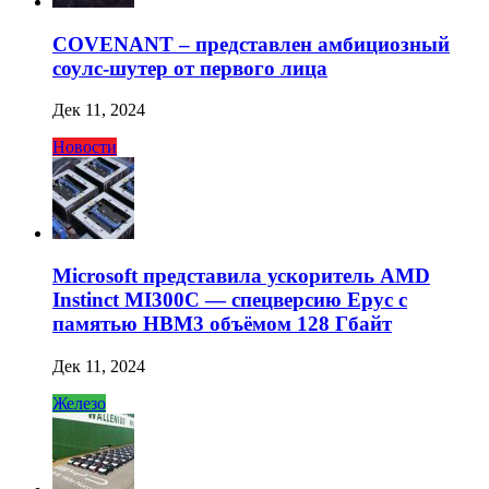
COVENANT – представлен амбициозный
соулс-шутер от первого лица
Дек 11, 2024
Новости
Microsoft представила ускоритель AMD
Instinct MI300C — спецверсию Epyc с
памятью HBM3 объёмом 128 Гбайт
Дек 11, 2024
Железо