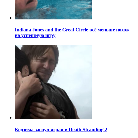
Indiana Jones and the Great Circle всё меньше похож
на успешную игру
Кодзима заснул играя в Death Stranding 2