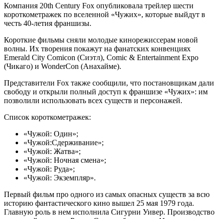
Компания 20th Century Fox опубликовала трейлер шести
короткометражек по вселенной «Чужих», которые выйдут в
честь 40-летия франшизы.
Короткие фильмы сняли молодые кинорежиссерам новой
волны. Их творения покажут на фанатских конвенциях
Emerald City Comicon (Сиэтл), Comic & Entertainment Expo
(Чикаго) и WonderCon (Анахайме).
Представители Fox также сообщили, что постановщикам дали
свободу и открыли полный доступ к франшизе «Чужих»: им
позволили использовать всех существ и персонажей.
Список короткометражек:
«Чужой: Один»;
«Чужой:Сдерживание»;
«Чужой: Жатва»;
«Чужой: Ночная смена»;
«Чужой: Руда»;
«Чужой: Экземпляр».
Первый фильм про одного из самых опасных существ за всю
историю фантастического кино вышел 25 мая 1979 года.
Главную роль в нем исполнила Сигурни Уивер. Производство