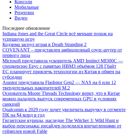
Консоли
Мобильные
Рецензии
Видео
Последнее обновление
Indiana Jones and the Great Circle всё меньше похож на
успешную игру
Кодзима заснул играя в Death Stranding 2
COVENANT – представлен амбициозный соулс-шутер от
первого лица
Microsoft представила ускоритель AMD Instinct MI300C —
спецверсию Epyc с памятью HBM3 объёмом 128 Гбайт
ЕС планирует привлечь технологии из Китая в обмен на
субсидии
Asustor представила Flashstor Gen2 — NAS на 6 или 12
твердотельных накопителей M.2
Основатель Moore Threads Technology верит, что в Китае
можно наладить выпуск современных GPU в условиях
санкций
Qualcomm к 2029 году хочет увеличить выручку в сегменте
ПК на $4 млрд в год
Гигантские курицы, наследие The Witcher 3: Wild Hunt и
выбор персонажа: инсайдер поделился впечатлениями от
геймплея новой Fable