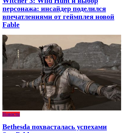
Witcher 3: Wild Hunt и выбор
персонажа: инсайдер поделился
впечатлениями от геймплея новой
Fable
Новости
Bethesda похвасталась успехами