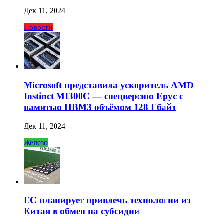
Дек 11, 2024
Новости
Microsoft представила ускоритель AMD
Instinct MI300C — спецверсию Epyc с
памятью HBM3 объёмом 128 Гбайт
Дек 11, 2024
Железо
ЕС планирует привлечь технологии из
Китая в обмен на субсидии