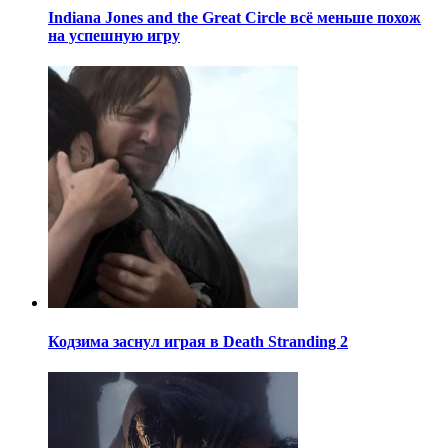
Indiana Jones and the Great Circle всё меньше похож
на успешную игру
Кодзима заснул играя в Death Stranding 2