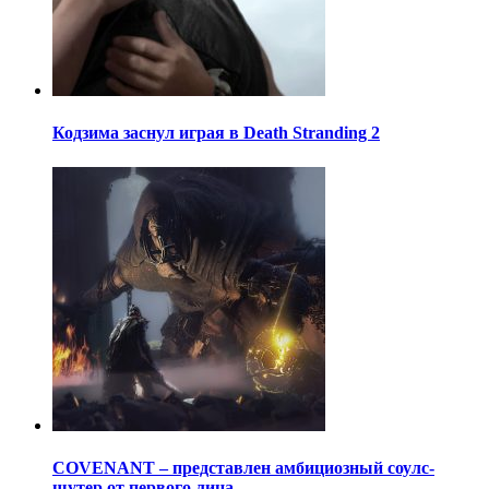
Кодзима заснул играя в Death Stranding 2
COVENANT – представлен амбициозный соулс-
шутер от первого лица