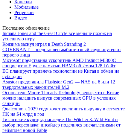
Консоли
Мобильные
Рецензии
Видео
Последнее обновление
Indiana Jones and the Great Circle всё меньше похож на
успешную игру
Кодзима заснул играя в Death Stranding 2
COVENANT – представлен амбициозный соулс-шутер от
первого лица
Microsoft представила ускоритель AMD Instinct MI300C —
спецверсию Epyc с памятью HBM3 объёмом 128 Гбайт
ЕС планирует привлечь технологии из Китая в обмен на
субсидии
Asustor представила Flashstor Gen2 — NAS на 6 или 12
твердотельных накопителей M.2
Основатель Moore Threads Technology верит, что в Китае
можно наладить выпуск современных GPU в условиях
санкций
Qualcomm к 2029 году хочет увеличить выручку в сегменте
ПК на $4 млрд в год
Гигантские курицы, наследие The Witcher 3: Wild Hunt и
выбор персонажа: инсайдер поделился впечатлениями от
геймплея новой Fable