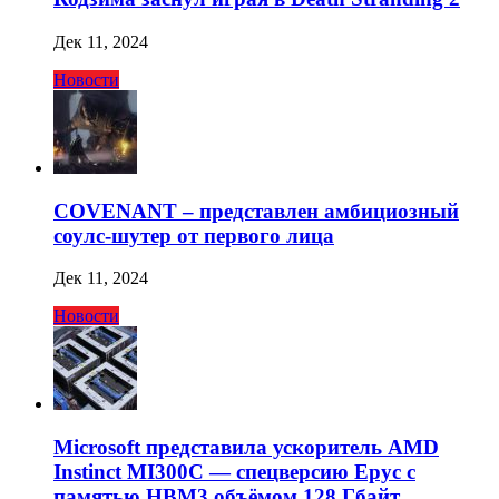
Дек 11, 2024
Новости
COVENANT – представлен амбициозный
соулс-шутер от первого лица
Дек 11, 2024
Новости
Microsoft представила ускоритель AMD
Instinct MI300C — спецверсию Epyc с
памятью HBM3 объёмом 128 Гбайт