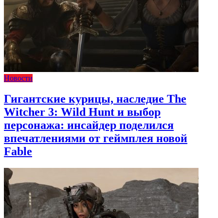
Новости
Гигантские курицы, наследие The
Witcher 3: Wild Hunt и выбор
персонажа: инсайдер поделился
впечатлениями от геймплея новой
Fable