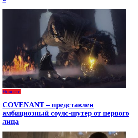
Новости
COVENANT – представлен
амбициозный соулс-шутер от первого
лица