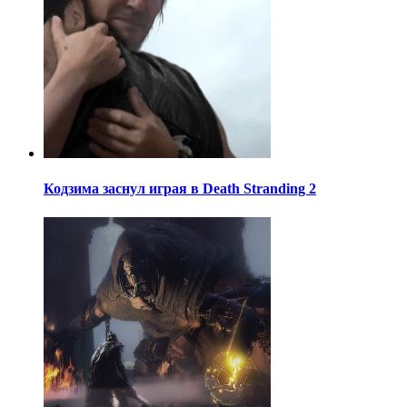
Кодзима заснул играя в Death Stranding 2