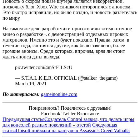
Новость о скором показе шутера является некорректной,
поскольку блог Xbox Wire слишком поторопился с анонсом.
Это быстро исправили, но было поздно, и новость разлетелась
по миру.
На самом же деле разработчики приготовили «симпатичное
видео о разработке», с демонстрацией отдельных игровых
материалов. Именно это и будет показано. Правда, затем, в
течение года, состоятся другие, как было заявлено, более
громкие анонсы. Среди которых, впрочем, вряд ли стоит
ждать анонса даты выхода.
pic.twitter.com/4mSrFJLScU
— S.T.A.L.K.E.R. OFFICIAL (@stalker_thegame)
March 19, 2021
По материалам:
gameinonline.com
Понравилось? Поделитесь с друзьями!
Facebook
Twitter
Вконтакте
Предыдущая статья
Создатель Control заявил, что делать игры
для консолей разных поколений – отстой
Следующая
статья
Ubisoft поймали на халтуре в Assassin's Creed Valhalla