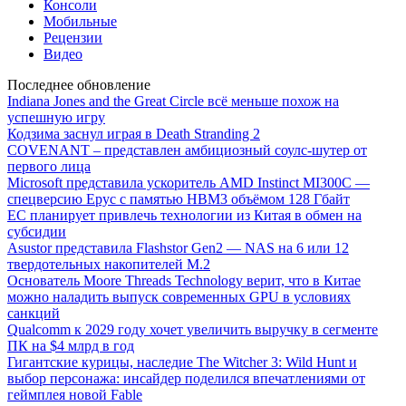
Консоли
Мобильные
Рецензии
Видео
Последнее обновление
Indiana Jones and the Great Circle всё меньше похож на
успешную игру
Кодзима заснул играя в Death Stranding 2
COVENANT – представлен амбициозный соулс-шутер от
первого лица
Microsoft представила ускоритель AMD Instinct MI300C —
спецверсию Epyc с памятью HBM3 объёмом 128 Гбайт
ЕС планирует привлечь технологии из Китая в обмен на
субсидии
Asustor представила Flashstor Gen2 — NAS на 6 или 12
твердотельных накопителей M.2
Основатель Moore Threads Technology верит, что в Китае
можно наладить выпуск современных GPU в условиях
санкций
Qualcomm к 2029 году хочет увеличить выручку в сегменте
ПК на $4 млрд в год
Гигантские курицы, наследие The Witcher 3: Wild Hunt и
выбор персонажа: инсайдер поделился впечатлениями от
геймплея новой Fable