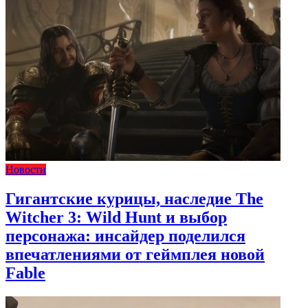
Новости
Гигантские курицы, наследие The
Witcher 3: Wild Hunt и выбор
персонажа: инсайдер поделился
впечатлениями от геймплея новой
Fable