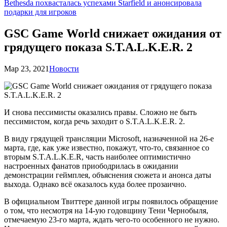
Bethesda похвасталась успехами Starfield и анонсировала
подарки для игроков
GSC Game World снижает ожидания от
грядущего показа S.T.A.L.K.E.R. 2
Мар 23, 2021
Новости
И снова пессимисты оказались правы. Сложно не быть
пессимистом, когда речь заходит о S.T.A.L.K.E.R. 2.
В виду грядущей трансляции Microsoft, назначенной на 26-е
марта, где, как уже известно, покажут, что-то, связанное со
вторым S.T.A.L.K.E.R, часть наиболее оптимистично
настроенных фанатов приободрилась в ожидании
демонстрации геймплея, объяснения сюжета и анонса даты
выхода. Однако всё оказалось куда более прозаично.
В официальном Твиттере данной игры появилось обращение
о том, что несмотря на 14-ую годовщину Тени Чернобыля,
отмечаемую 23-го марта, ждать чего-то особенного не нужно.