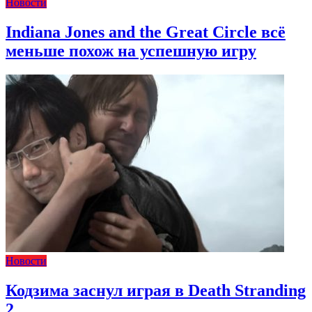
Новости
Indiana Jones and the Great Circle всё
меньше похож на успешную игру
Новости
Кодзима заснул играя в Death Stranding
2