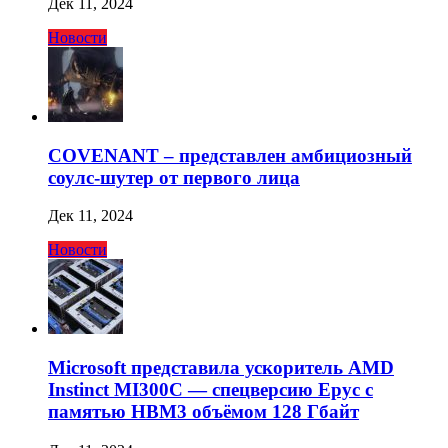
Дек 11, 2024
Новости
COVENANT – представлен амбициозный
соулс-шутер от первого лица
Дек 11, 2024
Новости
Microsoft представила ускоритель AMD
Instinct MI300C — спецверсию Epyc с
памятью HBM3 объёмом 128 Гбайт