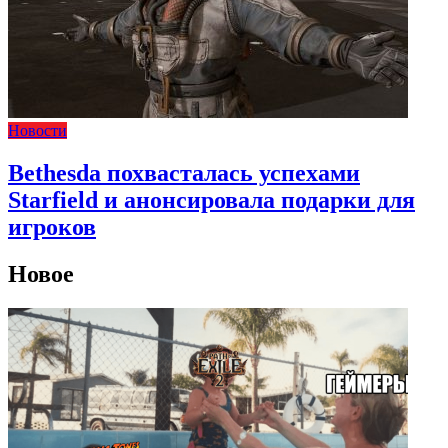
Новости
Bethesda похвасталась успехами
Starfield и анонсировала подарки для
игроков
Новое