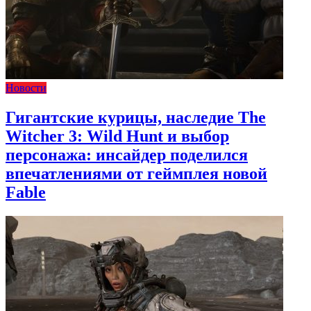
Новости
Гигантские курицы, наследие The
Witcher 3: Wild Hunt и выбор
персонажа: инсайдер поделился
впечатлениями от геймплея новой
Fable