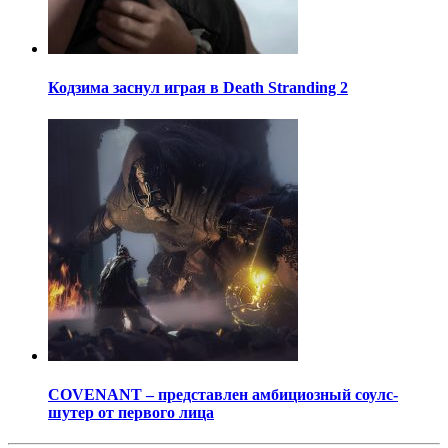
Кодзима заснул играя в Death Stranding 2
COVENANT – представлен амбициозный соулс-
шутер от первого лица