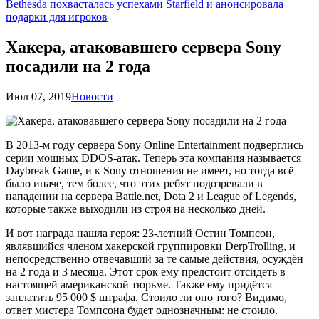
Bethesda похвасталась успехами Starfield и анонсировала
подарки для игроков
Хакера, атаковавшего сервера Sony
посадили на 2 года
Июл 07, 2019
Новости
В 2013-м году сервера Sony Online Entertainment подверглись
серии мощных DDOS-атак. Теперь эта компания называется
Daybreak Game, и к Sony отношения не имеет, но тогда всё
было иначе, тем более, что этих ребят подозревали в
нападении на сервера Battle.net, Dota 2 и League of Legends,
которые также выходили из строя на несколько дней.
И вот награда нашла героя: 23-летний Остин Томпсон,
являвшийся членом хакерской группировки DerpTrolling, и
непосредственно отвечавший за те самые действия, осуждён
на 2 года и 3 месяца. Этот срок ему предстоит отсидеть в
настоящей американской тюрьме. Также ему придётся
заплатить 95 000 $ штрафа. Стоило ли оно того? Видимо,
ответ мистера Томпсона будет однозначным: не стоило.