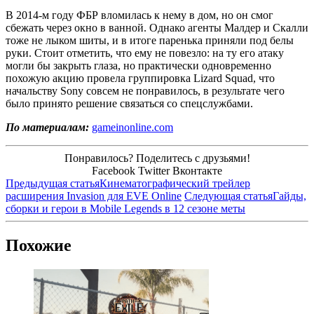
В 2014-м году ФБР вломилась к нему в дом, но он смог
сбежать через окно в ванной. Однако агенты Малдер и Скалли
тоже не лыком шиты, и в итоге паренька приняли под белы
руки. Стоит отметить, что ему не повезло: на ту его атаку
могли бы закрыть глаза, но практически одновременно
похожую акцию провела группировка Lizard Squad, что
начальству Sony совсем не понравилось, в результате чего
было принято решение связаться со спецслужбами.
По материалам:
gameinonline.com
Понравилось? Поделитесь с друзьями!
Facebook
Twitter
Вконтакте
Предыдущая статья
Кинематографический трейлер
расширения Invasion для EVE Online
Следующая статья
Гайды,
сборки и герои в Mobile Legends в 12 сезоне меты
Похожие