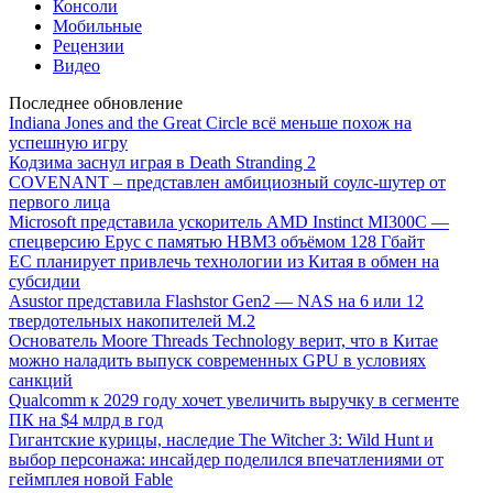
Консоли
Мобильные
Рецензии
Видео
Последнее обновление
Indiana Jones and the Great Circle всё меньше похож на
успешную игру
Кодзима заснул играя в Death Stranding 2
COVENANT – представлен амбициозный соулс-шутер от
первого лица
Microsoft представила ускоритель AMD Instinct MI300C —
спецверсию Epyc с памятью HBM3 объёмом 128 Гбайт
ЕС планирует привлечь технологии из Китая в обмен на
субсидии
Asustor представила Flashstor Gen2 — NAS на 6 или 12
твердотельных накопителей M.2
Основатель Moore Threads Technology верит, что в Китае
можно наладить выпуск современных GPU в условиях
санкций
Qualcomm к 2029 году хочет увеличить выручку в сегменте
ПК на $4 млрд в год
Гигантские курицы, наследие The Witcher 3: Wild Hunt и
выбор персонажа: инсайдер поделился впечатлениями от
геймплея новой Fable