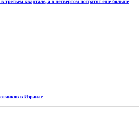
 в третьем квартале, а в четвёртом потратят ещё больше
ботчиков в Израиле