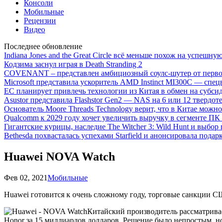
Консоли
Мобильные
Рецензии
Видео
Последнее обновление
Indiana Jones and the Great Circle всё меньше похож на успешну
Кодзима заснул играя в Death Stranding 2
COVENANT – представлен амбициозный соулс-шутер от перво
Microsoft представила ускоритель AMD Instinct MI300C — сп
ЕС планирует привлечь технологии из Китая в обмен на субси
Asustor представила Flashstor Gen2 — NAS на 6 или 12 твердо
Основатель Moore Threads Technology верит, что в Китае мож
Qualcomm к 2029 году хочет увеличить выручку в сегменте ПК 
Гигантские курицы, наследие The Witcher 3: Wild Hunt и выбор
Bethesda похвасталась успехами Starfield и анонсировала подар
Huawei NOVA Watch
Фев 02, 2021
Мобильные
Huawei готовится к очень сложному году, торговые санкции С
Китайский производитель рассматривае
Honor за 15 миллиардов долларов. Решение было непростым, н