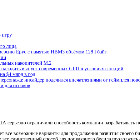
ю игру
го лица
ецверсию Epyc с памятью HBM3 объёмом 128 Гбайт
дии
тельных накопителей M.2
но наладить выпуск современных GPU в условиях санкций
на $4 млрд в год
 персонажа: инсайдер поделился впечатлениями от геймплея ново
ки для игроков
ША серьезно ограничили способность компании разрабатывать н
т все возможные варианты для продолжения развития своего би
о это единственный способ для популярного бренда продолжить 