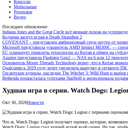
Консоли
Мобильные
Рецензии
Видео
Последнее обновление
Indiana Jones and the Great Circle всё меньше похож на успешну
Кодзима заснул играя в Death Stranding 2
COVENANT – представлен амбициозный соулс-шутер от перво
Microsoft представила ускоритель AMD Instinct MI300C — сп
ЕС планирует привлечь технологии из Китая в обмен на субси
Asustor представила Flashstor Gen2 — NAS на 6 или 12 твердо
Основатель Moore Threads Technology верит, что в Китае мож
Qualcomm к 2029 году хочет увеличить выручку в сегменте ПК 
Гигантские курицы, наследие The Witcher 3: Wild Hunt и выбор
Bethesda похвасталась успехами Starfield и анонсировала подар
Худшая игра в серии. Watch Dogs: Legi
Окт 30, 2020
Новости
Что ж, Watch Dogs: Legion получает оценки, которые, возможно
Watch Dogs: Legion стал худшей игрой всей серии. Не так, чтоб