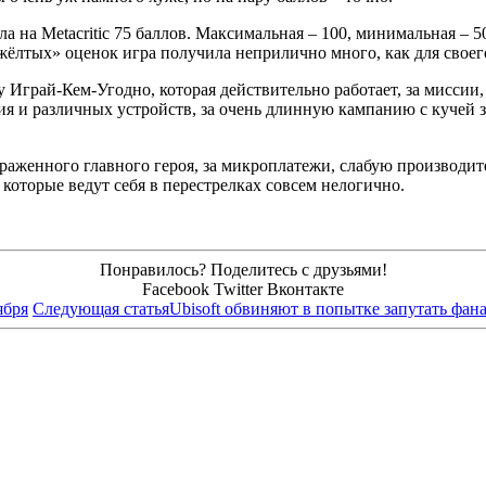
а на Metacritic 75 баллов. Максимальная – 100, минимальная – 5
«жёлтых» оценок игра получила неприлично много, как для своег
му Играй-Кем-Угодно, которая действительно работает, за мисси
ия и различных устройств, за очень длинную кампанию с кучей 
ыраженного главного героя, за микроплатежи, слабую производит
, которые ведут себя в перестрелках совсем нелогично.
Понравилось? Поделитесь с друзьями!
Facebook
Twitter
Вконтакте
ября
Следующая статья
Ubisoft обвиняют в попытке запутать фанат