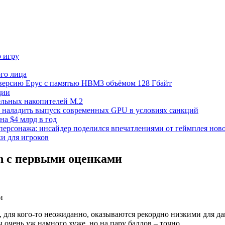
ю игру
го лица
ецверсию Epyc с памятью HBM3 объёмом 128 Гбайт
дии
тельных накопителей M.2
но наладить выпуск современных GPU в условиях санкций
на $4 млрд в год
 персонажа: инсайдер поделился впечатлениями от геймплея ново
ки для игроков
on с первыми оценками
, для кого-то неожиданно, оказываются рекордно низкими для да
ы очень уж намного хуже, но на пару баллов – точно.