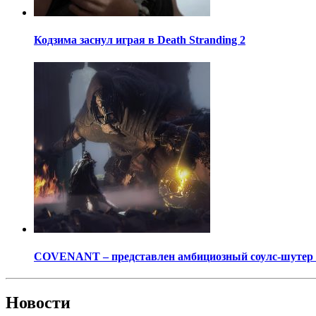
Кодзима заснул играя в Death Stranding 2
COVENANT – представлен амбициозный соулс-шутер о
Новости