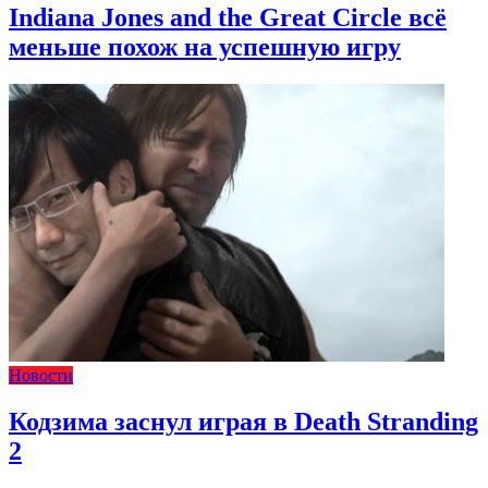
Indiana Jones and the Great Circle всё
меньше похож на успешную игру
Новости
Кодзима заснул играя в Death Stranding
2