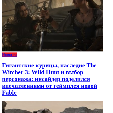
Новости
Гигантские курицы, наследие The
Witcher 3: Wild Hunt и выбор
персонажа: инсайдер поделился
впечатлениями от геймплея новой
Fable