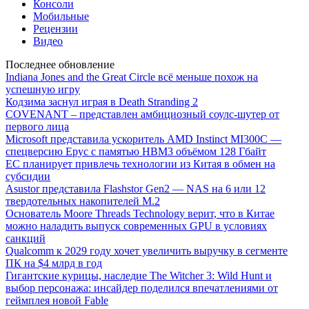
Консоли
Мобильные
Рецензии
Видео
Последнее обновление
Indiana Jones and the Great Circle всё меньше похож на
успешную игру
Кодзима заснул играя в Death Stranding 2
COVENANT – представлен амбициозный соулс-шутер от
первого лица
Microsoft представила ускоритель AMD Instinct MI300C —
спецверсию Epyc с памятью HBM3 объёмом 128 Гбайт
ЕС планирует привлечь технологии из Китая в обмен на
субсидии
Asustor представила Flashstor Gen2 — NAS на 6 или 12
твердотельных накопителей M.2
Основатель Moore Threads Technology верит, что в Китае
можно наладить выпуск современных GPU в условиях
санкций
Qualcomm к 2029 году хочет увеличить выручку в сегменте
ПК на $4 млрд в год
Гигантские курицы, наследие The Witcher 3: Wild Hunt и
выбор персонажа: инсайдер поделился впечатлениями от
геймплея новой Fable