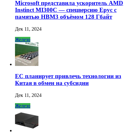
Microsoft представила ускоритель AMD
Instinct MI300C — спецверсию Epyc с
памятью HBM3 объёмом 128 Гбайт
Дек 11, 2024
Железо
ЕС планирует привлечь технологии из
Китая в обмен на субсидии
Дек 11, 2024
Железо